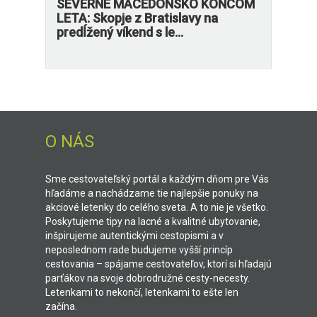
SEVERNÉ MACEDÓNSKO KONCOM
LETA: Skopje z Bratislavy na
predĺžený víkend s le...
O NÁS
Sme cestovateľský portál a každým dňom pre Vás
hľadáme a nachádzame tie najlepšie ponuky na
akciové letenky do celého sveta. A to nie je všetko.
Poskytujeme tipy na lacné a kvalitné ubytovanie,
inšpirujeme autentickými cestopismi a v
neposlednom rade budujeme vyšší princíp
cestovania – spájame cestovateľov, ktorí si hľadajú
parťákov na svoje dobrodružné cesty-necesty.
Letenkami to nekončí, letenkami to ešte len
začína.