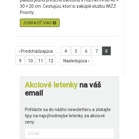
palubu jednu príručnú batožinu s rozmermi do 40 ×
30 × 20 cm. Cestujúci, ktorí si zakúpili službu WIZZ
Priority...
ZOBRAZIŤ VIAC
‹ Predchádzajúca
…
4
5
6
7
8
9
10
11
12
…
Nasledujúca ›
Akciové letenky
na váš
email
Prihláste sa do nášho newsletteru a získajte
tipy na najvýhodnejšie letenky za akciové
ceny.