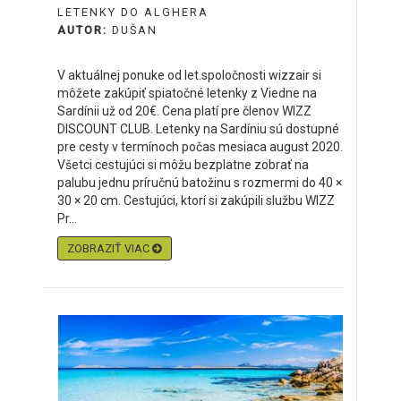
LETENKY DO ALGHERA
AUTOR:
DUŠAN
V aktuálnej ponuke od let.spoločnosti wizzair si
môžete zakúpiť spiatočné letenky z Viedne na
Sardínii už od 20€. Cena platí pre členov WIZZ
DISCOUNT CLUB. Letenky na Sardíniu sú dostupné
pre cesty v termínoch počas mesiaca august 2020.
Všetci cestujúci si môžu bezplatne zobrať na
palubu jednu príručnú batožinu s rozmermi do 40 ×
30 × 20 cm. Cestujúci, ktorí si zakúpili službu WIZZ
Pr...
ZOBRAZIŤ VIAC