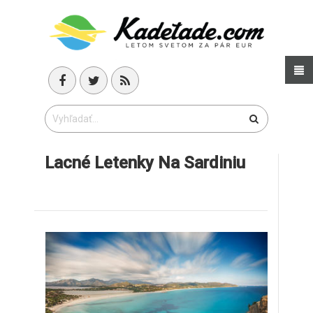
Lacné Letenky Na Sardiniu