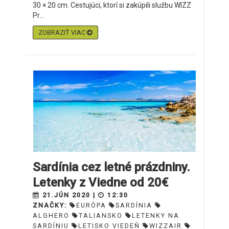
30 × 20 cm. Cestujúci, ktorí si zakúpili službu WIZZ
Pr...
ZOBRAZIŤ VIAC
Sardínia cez letné prázdniny.
Letenky z Viedne od 20€
21.JÚN 2020 |
12:30
ZNAČKY:
EURÓPA
SARDÍNIA
ALGHERO
TALIANSKO
LETENKY NA
SARDÍNIU
LETISKO VIEDEŇ
WIZZAIR