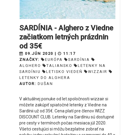
SARDÍNIA - Alghero z Viedne
začiatkom letných prázdnin
od 35€
09.JÚN 2020 |
11:17
ZNAČKY:
EURÓPA
SARDÍNIA
ALGHERO
TALIANSKO
LETENKY NA
SARDÍNIU
LETISKO VIEDEŇ
WIZZAIR
LETENKY DO ALGHERA
AUTOR:
DUŠAN
V aktuálnej ponuke od let.spoločnosti wizzair si
môžete zakúpiť spiatočné letenky z Viedne na
Sardínii už od 35€. Cena platí pre členov WIZZ
DISCOUNT CLUB. Letenky na Sardíniu sú dostupné
pre cesty v termínoch počas mesiaca júl 2020.
Všetci cestujúci si môžu bezplatne zobrať na