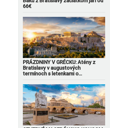
Baku z Bratislavy začiatkom jari od
66€
PRÁZDNINY V GRÉCKU: Atény z
Bratislavy v augustových
termínoch s letenkami o...