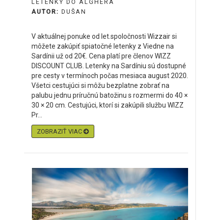
LETENKY DO ALGHERA
AUTOR:
DUŠAN
V aktuálnej ponuke od let.spoločnosti Wizzair si
môžete zakúpiť spiatočné letenky z Viedne na
Sardínii už od 20€. Cena platí pre členov WIZZ
DISCOUNT CLUB. Letenky na Sardíniu sú dostupné
pre cesty v termínoch počas mesiaca august 2020.
Všetci cestujúci si môžu bezplatne zobrať na
palubu jednu príručnú batožinu s rozmermi do 40 ×
30 × 20 cm. Cestujúci, ktorí si zakúpili službu WIZZ
Pr...
ZOBRAZIŤ VIAC