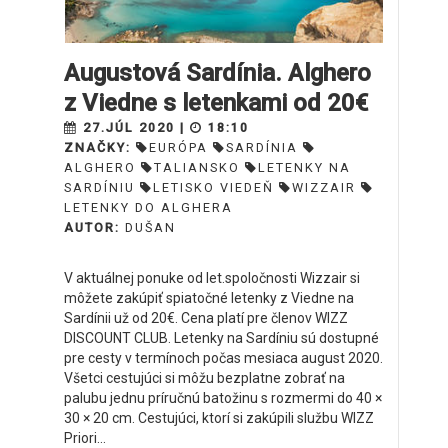
Augustová Sardínia. Alghero
z Viedne s letenkami od 20€
27.JÚL 2020 |
18:10
ZNAČKY:
EURÓPA
SARDÍNIA
ALGHERO
TALIANSKO
LETENKY NA
SARDÍNIU
LETISKO VIEDEŇ
WIZZAIR
LETENKY DO ALGHERA
AUTOR:
DUŠAN
V aktuálnej ponuke od let.spoločnosti Wizzair si
môžete zakúpiť spiatočné letenky z Viedne na
Sardínii už od 20€. Cena platí pre členov WIZZ
DISCOUNT CLUB. Letenky na Sardíniu sú dostupné
pre cesty v termínoch počas mesiaca august 2020.
Všetci cestujúci si môžu bezplatne zobrať na
palubu jednu príručnú batožinu s rozmermi do 40 ×
30 × 20 cm. Cestujúci, ktorí si zakúpili službu WIZZ
Priori...