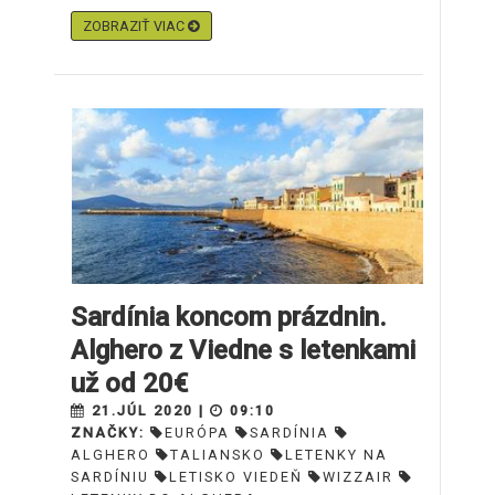
ZOBRAZIŤ VIAC
Sardínia koncom prázdnin.
Alghero z Viedne s letenkami
už od 20€
21.JÚL 2020 |
09:10
ZNAČKY:
EURÓPA
SARDÍNIA
ALGHERO
TALIANSKO
LETENKY NA
SARDÍNIU
LETISKO VIEDEŇ
WIZZAIR