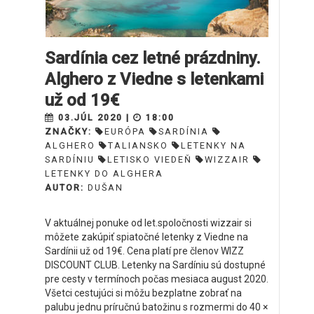
Sardínia cez letné prázdniny.
Alghero z Viedne s letenkami
už od 19€
03.JÚL 2020 |
18:00
ZNAČKY:
EURÓPA
SARDÍNIA
ALGHERO
TALIANSKO
LETENKY NA
SARDÍNIU
LETISKO VIEDEŇ
WIZZAIR
LETENKY DO ALGHERA
AUTOR:
DUŠAN
V aktuálnej ponuke od let.spoločnosti wizzair si
môžete zakúpiť spiatočné letenky z Viedne na
Sardínii už od 19€. Cena platí pre členov WIZZ
DISCOUNT CLUB. Letenky na Sardíniu sú dostupné
pre cesty v termínoch počas mesiaca august 2020.
Všetci cestujúci si môžu bezplatne zobrať na
palubu jednu príručnú batožinu s rozmermi do 40 ×