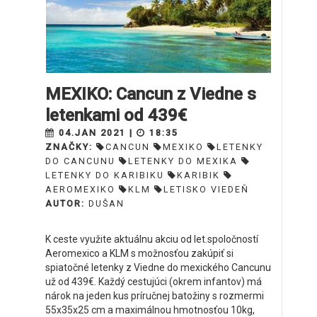
MEXIKO: Cancun z Viedne s
letenkami od 439€
04.JAN 2021 |
18:35
ZNAČKY:
CANCUN
MEXIKO
LETENKY
DO CANCUNU
LETENKY DO MEXIKA
LETENKY DO KARIBIKU
KARIBIK
AEROMEXIKO
KLM
LETISKO VIEDEŇ
AUTOR:
DUŠAN
K ceste využite aktuálnu akciu od let.spoločností
Aeromexico a KLM s možnosťou zakúpiť si
spiatočné letenky z Viedne do mexického Cancunu
už od 439€. Každý cestujúci (okrem infantov) má
nárok na jeden kus príručnej batožiny s rozmermi
55x35x25 cm a maximálnou hmotnosťou 10kg,