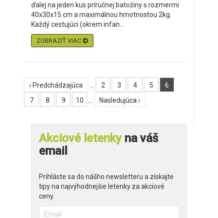
ďalej na jeden kus príručnej batožiny s rozmermi
40x30x15 cm a maximálnou hmotnosťou 2kg.
Každý cestujúci (okrem infan...
ZOBRAZIŤ VIAC
‹ Predchádzajúca
…
2
3
4
5
6
7
8
9
10
…
Nasledujúca ›
Akciové letenky
na váš
email
Prihláste sa do nášho newsletteru a získajte
tipy na najvýhodnejšie letenky za akciové
ceny.