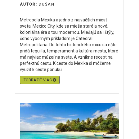
AUTOR:
DUŠAN
Metropola Mexika a jedno z najväčších miest
sveta. Mexico City, kde sa mieša staré a nové,
koloniálna éra s tou modernou. Miešajú sa i štýly,
čoho výborným príkladom je Catedral
Metropolitana. Do tohto historického mixu sa ešte
pridá tequilla, temperament a kultúra mesta, ktoré
má najviac múzeí na svete. A vznikne recept na
perfektnú cestu. K ceste do Mexika si môžeme
využiť k ceste ponuku ...
ZOBRAZIŤ VIAC