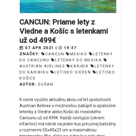
CANCUN: Priame lety z
Viedne a Košíc s letenkami
už od 499€
07.APR 2021 |
19:37
ZNAČKY:
CANCUN
MEXIKO
LETENKY
DO CANCUNU
LETENKY DO MEXIKA
AUSTRIAN AIRLINES
KARIBIK
LETENKY
DO KARIBIKU
LETISKO VIEDEŇ
LETISKO
KOŠICE
AUTOR:
DUŠAN
K ceste využite aktuálnu akciu od let.spoločnosti
Austrian Airlines s možnosťou zakúpiť si spiatočné
letenky z Viedne alebo Košíc do mexického
Cancunu už od 499€. Každý cestujúci (okrem
infantov) má nárok na jeden kus príručnej batožiny
s rozmermi 55x40x23 cm a maximálnou