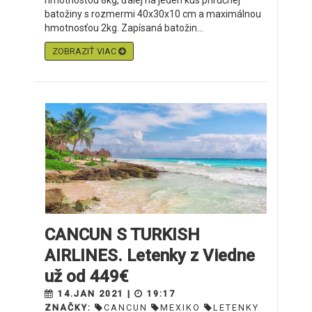
hmotnosťou 8kg, ďalej na jeden kus príručnej
batožiny s rozmermi 40x30x10 cm a maximálnou
hmotnosťou 2kg. Zapísaná batožin...
ZOBRAZIŤ VIAC
CANCUN S TURKISH
AIRLINES. Letenky z Viedne
už od 449€
14.JAN 2021 |
19:17
ZNAČKY:
CANCUN
MEXIKO
LETENKY