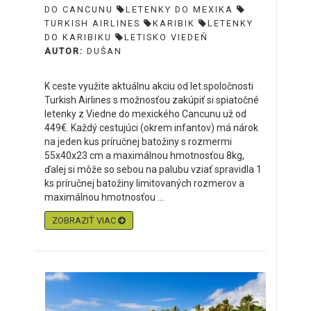
DO CANCUNU
LETENKY DO MEXIKA
TURKISH AIRLINES
KARIBIK
LETENKY
DO KARIBIKU
LETISKO VIEDEŇ
AUTOR:
DUŠAN
K ceste využite aktuálnu akciu od let.spoločnosti
Turkish Airlines s možnosťou zakúpiť si spiatočné
letenky z Viedne do mexického Cancunu už od
449€. Každý cestujúci (okrem infantov) má nárok
na jeden kus príručnej batožiny s rozmermi
55x40x23 cm a maximálnou hmotnosťou 8kg,
ďalej si môže so sebou na palubu vziať spravidla 1
ks príručnej batožiny limitovaných rozmerov a
maximálnou hmotnosťou ...
ZOBRAZIŤ VIAC