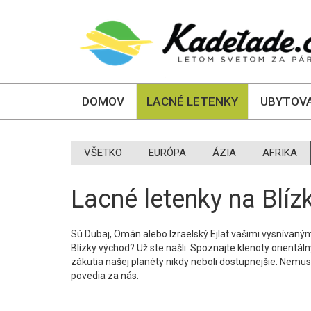
DOMOV
LACNÉ LETENKY
UBYTOVA
VŠETKO
EURÓPA
ÁZIA
AFRIKA
Lacné letenky na Blí
Sú Dubaj, Omán alebo Izraelský Ejlat vašimi vysnívaný
Blízky východ? Už ste našli. Spoznajte klenoty orientál
zákutia našej planéty nikdy neboli dostupnejšie. Nemus
povedia za nás.