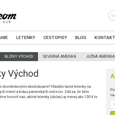
NIE
LETENKY
CESTOPISY
BLOG
KONTAK
BLÍZKY VÝCHOD
SEVERNÁ AMERIKA
JUŽNÁ AMERIKA
zky Východ
A
mi dovolenkovými destináciami? Hľadáte lacné letenky na
Pr
nych miest a krásu panenských ostrovov. Zdá sa, že tieto
na
íme hovoriť viac, akčné letenky (občas) aj menej ako 100 € to