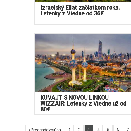
Izraelský Eilat začiatkom roka.
Letenky z Viedne od 36€
KUVAJT S NOVOU LINKOU
WIZZAIR: Letenky z Viedne už od
80€
‹ Predchádzajúca
1
2
3
4
5
6
7