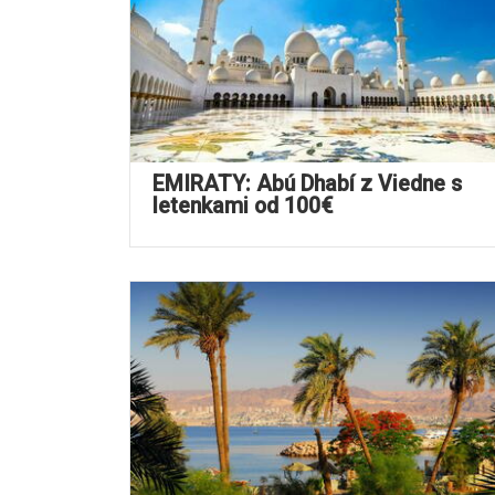
EMIRÁTY: Abú Dhabí z Viedne s
letenkami od 100€