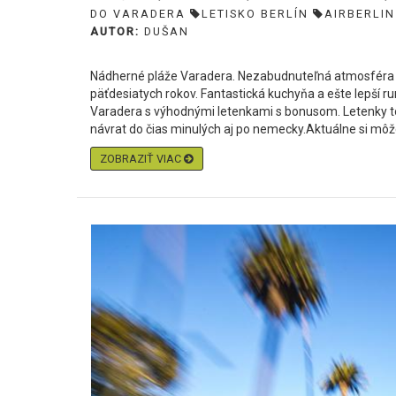
DO VARADERA
LETISKO BERLÍN
AIRBERLIN
AUTOR:
DUŠAN
Nádherné pláže Varadera. Nezabudnuteľná atmosféra mi
päťdesiatych rokov. Fantastická kuchyňa a ešte lepší ru
Varadera s výhodnými letenkami s bonusom. Letenky tot
návrat do čias minulých aj po nemecky.Aktuálne si môže
ZOBRAZIŤ VIAC