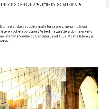
TENKY DO CANCUNU
LETENKY DO MEXIKA
o Dominikánskej republiky máte teraz pre zmenu možnosť
e letenky od let.spoločnosť Airberlin a zaleťte si do mexického
né letenky z Viedne do Cancunu už od 455€. V cene letenky je
dpal...