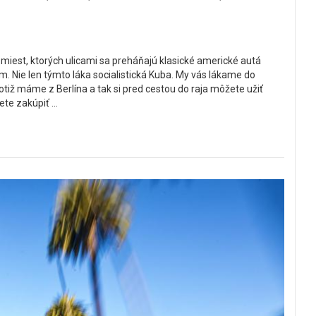
est, ktorých ulicami sa preháňajú klasické americké autá
m. Nie len týmto láka socialistická Kuba. My vás lákame do
iž máme z Berlína a tak si pred cestou do raja môžete užiť
te zakúpiť ...