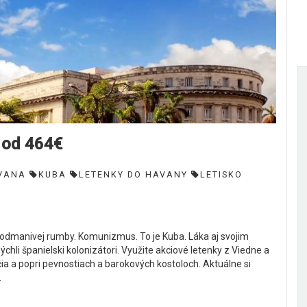
 od 464€
VANA
KUBA
LETENKY DO HAVANY
LETISKO
podmanivej rumby. Komunizmus. To je Kuba. Láka aj svojim
i španielski kolonizátori. Využite akciové letenky z Viedne a
čia a popri pevnostiach a barokových kostoloch. Aktuálne si
.