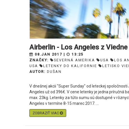
Airberlin - Los Angeles z Viedn
08.JAN 2017 |
13:25
ZNAČKY:
SEVERNÁ AMERIKA
USA
LOS A
USA
LETENKY DO KALIFORNIE
LETISKO VI
AUTOR:
DUŠAN
V dnešnej akcii "Super Sunday" od leteckej spoločnosti 
Angeles už od 396€. V cene letenky je jedna príručná 
max. 23kg. Letenky za túto sumu sú dostupné v rôzny
Angeles v termíne 8-15 marec 2017. ...
ZOBRAZIŤ VIAC