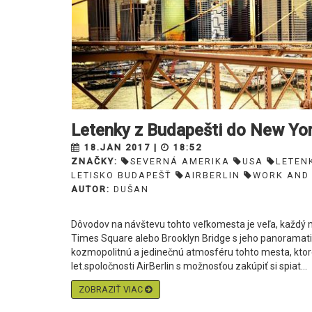
Letenky z Budapešti do New Yo
18.JAN 2017 |
18:52
ZNAČKY:
SEVERNÁ AMERIKA
USA
LETEN
LETISKO BUDAPEŠŤ
AIRBERLIN
WORK AND
AUTOR:
DUŠAN
Dôvodov na návštevu tohto veľkomesta je veľa, každý 
Times Square alebo Brooklyn Bridge s jeho panoramat
kozmopolitnú a jedinečnú atmosféru tohto mesta, ktoré 
let.spoločnosti AirBerlin s možnosťou zakúpiť si spiat...
ZOBRAZIŤ VIAC