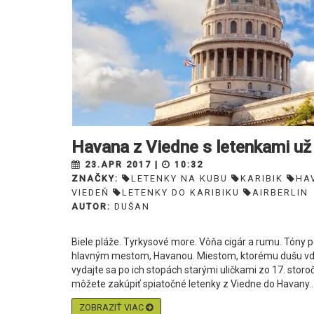
Havana z Viedne s letenkami už
23.APR 2017 |
10:32
ZNAČKY:
LETENKY NA KUBU
KARIBIK
HA
VIEDEŇ
LETENKY DO KARIBIKU
AIRBERLIN
AUTOR:
DUŠAN
Biele pláže. Tyrkysové more. Vôňa cigár a rumu. Tóny 
hlavným mestom, Havanou. Miestom, ktorému dušu vdýchl
vydajte sa po ich stopách starými uličkami zo 17. storo
môžete zakúpiť spiatočné letenky z Viedne do Havany..
ZOBRAZIŤ VIAC