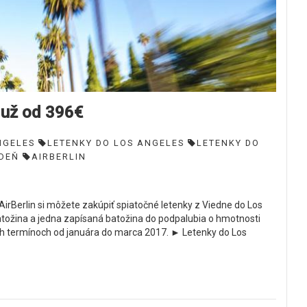
e už od 396€
NGELES
LETENKY DO LOS ANGELES
LETENKY DO
EDEŇ
AIRBERLIN
AirBerlin si môžete zakúpiť spiatočné letenky z Viedne do Los
batožina a jedna zapísaná batožina do podpalubia o hmotnosti
ch termínoch od januára do marca 2017. ► Letenky do Los