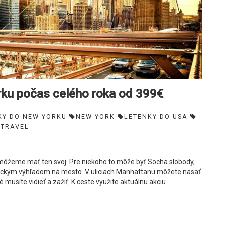
rku počas celého roka od 399€
KY DO NEW YORKU
NEW YORK
LETENKY DO USA
 TRAVEL
môžeme mať ten svoj. Pre niekoho to môže byť Socha slobody,
ickým výhľadom na mesto. V uliciach Manhattanu môžete nasať
musíte vidieť a zažiť. K ceste využite aktuálnu akciu