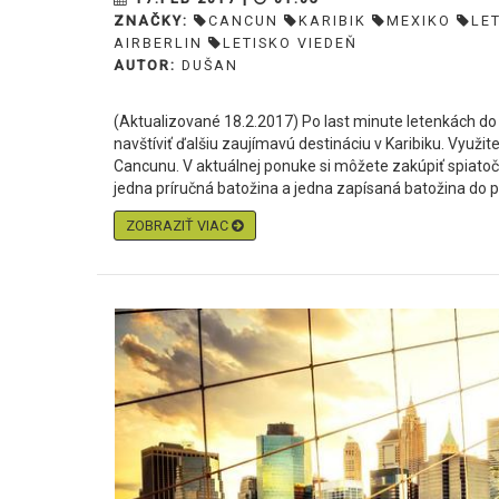
ZNAČKY:
CANCUN
KARIBIK
MEXIKO
LE
AIRBERLIN
LETISKO VIEDEŇ
AUTOR:
DUŠAN
(Aktualizované 18.2.2017) Po last minute letenkách d
navštíviť ďalšiu zaujímavú destináciu v Karibiku. Využit
Cancunu. V aktuálnej ponuke si môžete zakúpiť spiatoč
jedna príručná batožina a jedna zapísaná batožina do po
ZOBRAZIŤ VIAC