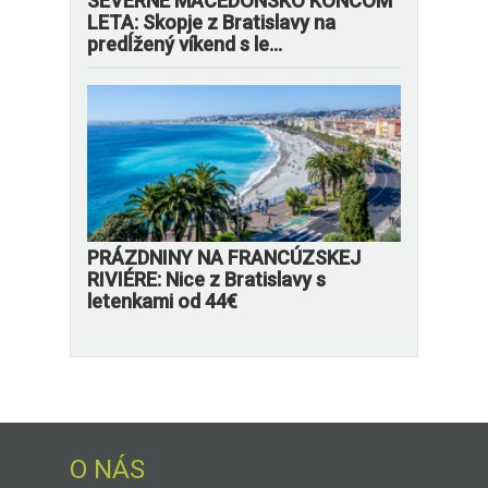
SEVERNÉ MACEDÓNSKO KONCOM
LETA: Skopje z Bratislavy na
predĺžený víkend s le...
PRÁZDNINY NA FRANCÚZSKEJ
RIVIÉRE: Nice z Bratislavy s
letenkami od 44€
O NÁS