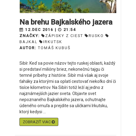
Na brehu Bajkalského jazera
12.DEC 2016 |
21:54
ZNAČKY:
ZÁPISKY Z CIEST
RUSKO
BAJKAL
IRKUTSK
AUTOR:
TOMÁŠ KUBUŠ
Sibír. Keď sa povie názov tejto ruskej oblasti, každý
si predstaví milióny briez, nekonečnú tajgu či
temné príbehy z histórie. Sibír má však aj svoje
ťaháky za ktorými sa oplatí cestovať niekoľko dní či
tisíce kilometrov. Na Sibíri totiž leží aj jedno z
najznámejších jazier sveta. Objavte svet
nepoznaného Bajkalského jazera, ochutnajte
údeného omuľa a prejdite sa uličkami Irkutsku,
ktorý kedysi ...
ZOBRAZIŤ VIAC