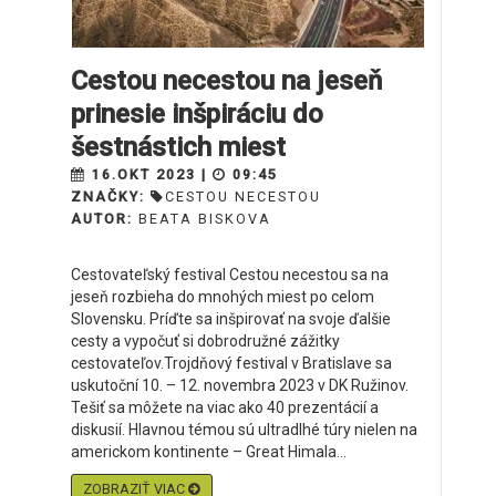
Cestou necestou na jeseň
prinesie inšpiráciu do
šestnástich miest
16.OKT 2023 |
09:45
ZNAČKY:
CESTOU NECESTOU
AUTOR:
BEATA BISKOVA
Cestovateľský festival Cestou necestou sa na
jeseň rozbieha do mnohých miest po celom
Slovensku. Príďte sa inšpirovať na svoje ďalšie
cesty a vypočuť si dobrodružné zážitky
cestovateľov.Trojdňový festival v Bratislave sa
uskutoční 10. – 12. novembra 2023 v DK Ružinov.
Tešiť sa môžete na viac ako 40 prezentácií a
diskusií. Hlavnou témou sú ultradlhé túry nielen na
americkom kontinente – Great Himala...
ZOBRAZIŤ VIAC