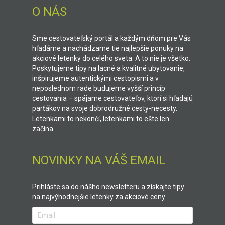
O NÁS
Sme cestovateľský portál a každým dňom pre Vás
hľadáme a nachádzame tie najlepšie ponuky na
akciové letenky do celého sveta. A to nie je všetko.
Poskytujeme tipy na lacné a kvalitné ubytovanie,
inšpirujeme autentickými cestopismi a v
neposlednom rade budujeme vyšší princíp
cestovania – spájame cestovateľov, ktorí si hľadajú
parťákov na svoje dobrodružné cesty-necesty.
Letenkami to nekončí, letenkami to ešte len
začína.
NOVINKY NA VÁŠ EMAIL
Prihláste sa do nášho newsletteru a získajte tipy
na najvýhodnejšie letenky za akciové ceny.