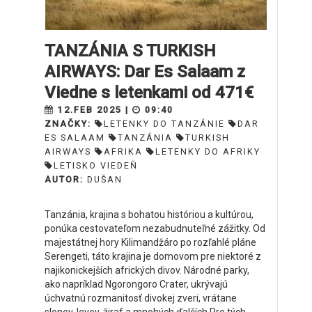
TANZÁNIA S TURKISH
AIRWAYS: Dar Es Salaam z
Viedne s letenkami od 471€
12.FEB 2025 |
09:40
ZNAČKY:
LETENKY DO TANZÁNIE
DAR
ES SALAAM
TANZÁNIA
TURKISH
AIRWAYS
AFRIKA
LETENKY DO AFRIKY
LETISKO VIEDEŇ
AUTOR:
DUŠAN
Tanzánia, krajina s bohatou históriou a kultúrou,
ponúka cestovateľom nezabudnuteľné zážitky. Od
majestátnej hory Kilimandžáro po rozľahlé pláne
Serengeti, táto krajina je domovom pre niektoré z
najikonickejších afrických divov. Národné parky,
ako napríklad Ngorongoro Crater, ukrývajú
úchvatnú rozmanitosť divokej zveri, vrátane