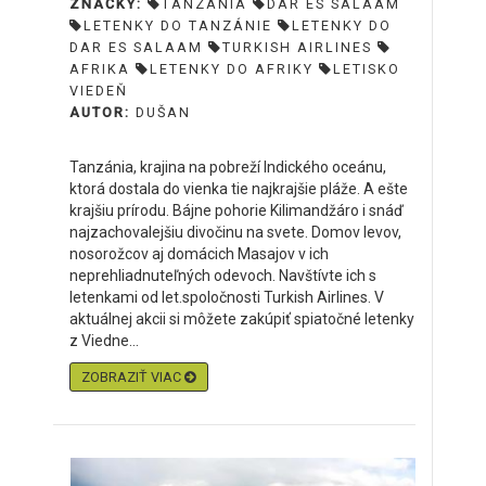
ZNAČKY:
TANZÁNIA
DAR ES SALAAM
LETENKY DO TANZÁNIE
LETENKY DO
DAR ES SALAAM
TURKISH AIRLINES
AFRIKA
LETENKY DO AFRIKY
LETISKO
VIEDEŇ
AUTOR:
DUŠAN
Tanzánia, krajina na pobreží Indického oceánu,
ktorá dostala do vienka tie najkrajšie pláže. A ešte
krajšiu prírodu. Bájne pohorie Kilimandžáro i snáď
najzachovalejšiu divočinu na svete. Domov levov,
nosorožcov aj domácich Masajov v ich
neprehliadnuteľných odevoch. Navštívte ich s
letenkami od let.spoločnosti Turkish Airlines. V
aktuálnej akcii si môžete zakúpiť spiatočné letenky
z Viedne...
ZOBRAZIŤ VIAC