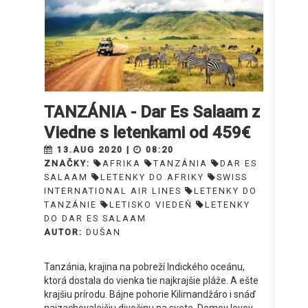
TANZÁNIA - Dar Es Salaam z
Viedne s letenkami od 459€
13.AUG 2020 |
08:20
ZNAČKY:
AFRIKA
TANZÁNIA
DAR ES
SALAAM
LETENKY DO AFRIKY
SWISS
INTERNATIONAL AIR LINES
LETENKY DO
TANZÁNIE
LETISKO VIEDEŇ
LETENKY
DO DAR ES SALAAM
AUTOR:
DUŠAN
Tanzánia, krajina na pobreží Indického oceánu,
ktorá dostala do vienka tie najkrajšie pláže. A ešte
krajšiu prírodu. Bájne pohorie Kilimandžáro i snáď