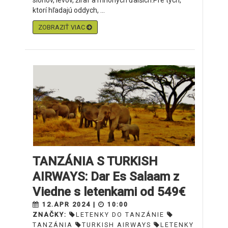
slonov, levov, žiraf a mnohých ďalších.Pre tých,
ktorí hľadajú oddych, ...
ZOBRAZIŤ VIAC
TANZÁNIA S TURKISH
AIRWAYS: Dar Es Salaam z
Viedne s letenkami od 549€
12.APR 2024 |
10:00
ZNAČKY:
LETENKY DO TANZÁNIE
TANZÁNIA
TURKISH AIRWAYS
LETENKY