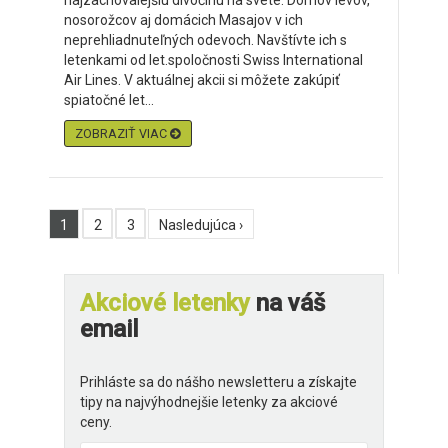
najzachovalejšiu divočinu na svete. Domov levov,
nosorožcov aj domácich Masajov v ich
neprehliadnuteľných odevoch. Navštívte ich s
letenkami od let.spoločnosti Swiss International
Air Lines. V aktuálnej akcii si môžete zakúpiť
spiatočné let...
ZOBRAZIŤ VIAC
1
2
3
Nasledujúca ›
Akciové letenky
na váš
email
Prihláste sa do nášho newsletteru a získajte
tipy na najvýhodnejšie letenky za akciové
ceny.