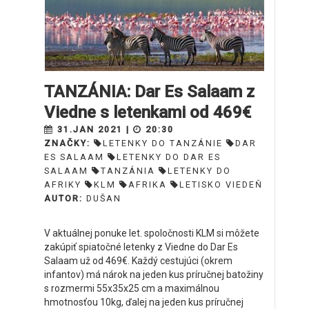
TANZÁNIA: Dar Es Salaam z
Viedne s letenkami od 469€
31.JAN 2021 |
20:30
ZNAČKY:
LETENKY DO TANZÁNIE
DAR
ES SALAAM
LETENKY DO DAR ES
SALAAM
TANZÁNIA
LETENKY DO
AFRIKY
KLM
AFRIKA
LETISKO VIEDEŇ
AUTOR:
DUŠAN
V aktuálnej ponuke let. spoločnosti KLM si môžete
zakúpiť spiatočné letenky z Viedne do Dar Es
Salaam už od 469€. Každý cestujúci (okrem
infantov) má nárok na jeden kus príručnej batožiny
s rozmermi 55x35x25 cm a maximálnou
hmotnosťou 10kg, ďalej na jeden kus príručnej