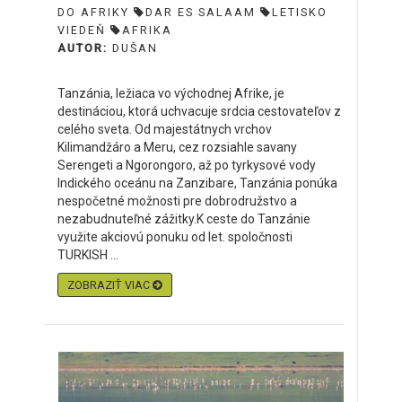
DO AFRIKY
DAR ES SALAAM
LETISKO
VIEDEŇ
AFRIKA
AUTOR:
DUŠAN
Tanzánia, ležiaca vo východnej Afrike, je
destináciou, ktorá uchvacuje srdcia cestovateľov z
celého sveta. Od majestátnych vrchov
Kilimandžáro a Meru, cez rozsiahle savany
Serengeti a Ngorongoro, až po tyrkysové vody
Indického oceánu na Zanzibare, Tanzánia ponúka
nespočetné možnosti pre dobrodružstvo a
nezabudnuteľné zážitky.K ceste do Tanzánie
využite akciovú ponuku od let. spoločnosti
TURKISH ...
ZOBRAZIŤ VIAC