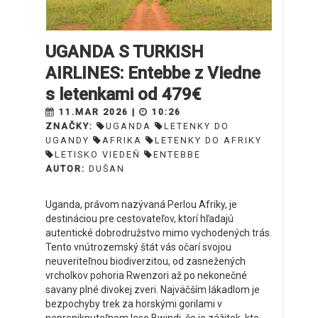
UGANDA S TURKISH
AIRLINES: Entebbe z Viedne
s letenkami od 479€
11.MAR 2026 |
10:26
ZNAČKY:
UGANDA
LETENKY DO
UGANDY
AFRIKA
LETENKY DO AFRIKY
LETISKO VIEDEŇ
ENTEBBE
AUTOR:
DUŠAN
Uganda, právom nazývaná Perlou Afriky, je
destináciou pre cestovateľov, ktorí hľadajú
autentické dobrodružstvo mimo vychodených trás.
Tento vnútrozemský štát vás očarí svojou
neuveriteľnou biodiverzitou, od zasnežených
vrcholkov pohoria Rwenzori až po nekonečné
savany plné divokej zveri. Najväčším lákadlom je
bezpochyby trek za horskými gorilami v