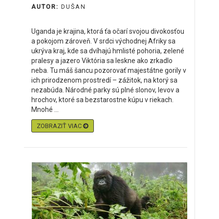
AUTOR:
DUŠAN
Uganda je krajina, ktorá ťa očarí svojou divokosťou
a pokojom zároveň. V srdci východnej Afriky sa
ukrýva kraj, kde sa dvíhajú hmlisté pohoria, zelené
pralesy a jazero Viktória sa leskne ako zrkadlo
neba. Tu máš šancu pozorovať majestátne gorily v
ich prirodzenom prostredí – zážitok, na ktorý sa
nezabúda. Národné parky sú plné slonov, levov a
hrochov, ktoré sa bezstarostne kúpu v riekach.
Mnohé ...
ZOBRAZIŤ VIAC