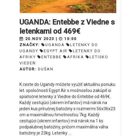
UGANDA: Entebbe z Viedne s
letenkami od 469€
20.NOV 2023 |
10:00
ZNAČKY:
UGANDA
LETENKY DO
UGANDY
EGYPT AIR
LETENKY DO
AFRIKY
ENTEBBE
AFRIKA
LETISKO
VIEDEŇ
AUTOR:
DUŠAN
K ceste do Ugandy môžete využiť aktuálnu ponuku
let. spoločnosti Egypt Air s možnosťou zakúpiť si
spiatočné letenky z Viedne do Entebbe od 469€.
Každý cestujúci (okrem infantov) má nárok na
jeden kus príručnej batožiny s rozmermi 56x36x23
cm a maximálnou hmotnosťou 7kg. Každý
cestujúci (okrem infantov) má nárok na 1 ks
podpalubnej batožiny, pričom maximálna váha
batožiny je 23kg. Letenky ...