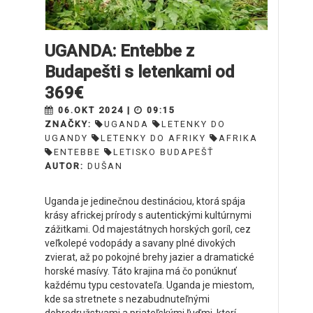
UGANDA: Entebbe z
Budapešti s letenkami od
369€
06.OKT 2024 |
09:15
ZNAČKY:
UGANDA
LETENKY DO
UGANDY
LETENKY DO AFRIKY
AFRIKA
ENTEBBE
LETISKO BUDAPEŠŤ
AUTOR:
DUŠAN
Uganda je jedinečnou destináciou, ktorá spája
krásy africkej prírody s autentickými kultúrnymi
zážitkami. Od majestátnych horských goríl, cez
veľkolepé vodopády a savany plné divokých
zvierat, až po pokojné brehy jazier a dramatické
horské masívy. Táto krajina má čo ponúknuť
každému typu cestovateľa. Uganda je miestom,
kde sa stretnete s nezabudnuteľnými