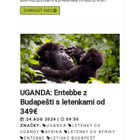
dobrodružstvami a priateľskými ľuďmi, ktorí ...
ZOBRAZIŤ VIAC
UGANDA: Entebbe z
Budapešti s letenkami od
349€
24.AUG 2024 |
09:50
ZNAČKY:
UGANDA
LETENKY DO
UGANDY
AFRIKA
LETENKY DO AFRIKY
ENTEBBE
LETISKO BUDAPEŠŤ