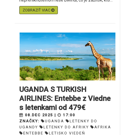
nepreniknuteľnom lese Bwindi, čo je zážitok, kto...
ZOBRAZIŤ VIAC
UGANDA S TURKISH
AIRLINES: Entebbe z Viedne
s letenkami od 479€
08.DEC 2025 |
17:00
ZNAČKY:
UGANDA
LETENKY DO
UGANDY
LETENKY DO AFRIKY
AFRIKA
ENTEBBE
LETISKO VIEDEŇ