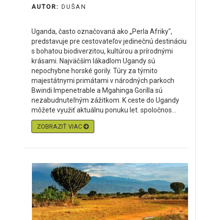
AUTOR:
DUŠAN
Uganda, často označovaná ako „Perla Afriky",
predstavuje pre cestovateľov jedinečnú destináciu
s bohatou biodiverzitou, kultúrou a prírodnými
krásami. Najväčším lákadlom Ugandy sú
nepochybne horské gorily. Túry za týmito
majestátnymi primátami v národných parkoch
Bwindi Impenetrable a Mgahinga Gorilla sú
nezabudnuteľným zážitkom. K ceste do Ugandy
môžete využiť aktuálnu ponuku let. spoločnos...
ZOBRAZIŤ VIAC