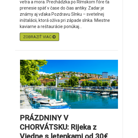
vetra a mora. Prechádzka po Rímskom fóre ťa
prenesie späť v čase do čias antiky. Zadar je
známy aj vďaka Pozdravu Slnku – svetelnej
inštalácii, ktorá ožíva pri západe slnka. Miestne
kaviarne a reštaurácie ponúkaj...
ZOBRAZIŤ VIAC
PRÁZDNINY V
CHORVÁTSKU: Rijeka z
Viedne s letenkami od 30€