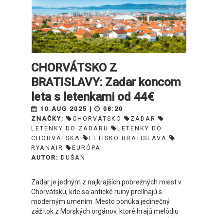
CHORVÁTSKO Z
BRATISLAVY: Zadar koncom
leta s letenkami od 44€
10.AUG 2025 |
08:20
ZNAČKY:
CHORVÁTSKO
ZADAR
LETENKY DO ZADARU
LETENKY DO
CHORVÁTSKA
LETISKO BRATISLAVA
RYANAIR
EURÓPA
AUTOR:
DUŠAN
Zadar je jedným z najkrajších pobrežných miest v
Chorvátsku, kde sa antické ruiny prelínajú s
moderným umením. Mesto ponúka jedinečný
zážitok z Morských orgánov, ktoré hrajú melódiu