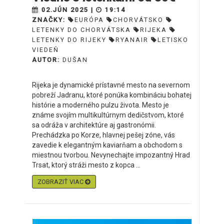
02.JÚN 2025 |
19:14
ZNAČKY:
EURÓPA
CHORVÁTSKO
LETENKY DO CHORVÁTSKA
RIJEKA
LETENKY DO RIJEKY
RYANAIR
LETISKO
VIEDEŇ
AUTOR:
DUŠAN
Rijeka je dynamické prístavné mesto na severnom
pobreží Jadranu, ktoré ponúka kombináciu bohatej
histórie a moderného pulzu života. Mesto je
známe svojím multikultúrnym dedičstvom, ktoré
sa odráža v architektúre aj gastronómii.
Prechádzka po Korze, hlavnej pešej zóne, vás
zavedie k elegantným kaviarňam a obchodom s
miestnou tvorbou. Nevynechajte impozantný Hrad
Trsat, ktorý stráži mesto z kopca ...
ZOBRAZIŤ VIAC