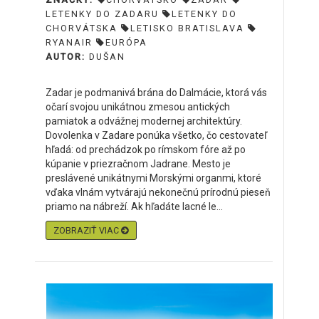
LETENKY DO ZADARU
LETENKY DO
CHORVÁTSKA
LETISKO BRATISLAVA
RYANAIR
EURÓPA
AUTOR:
DUŠAN
Zadar je podmanivá brána do Dalmácie, ktorá vás
očarí svojou unikátnou zmesou antických
pamiatok a odvážnej modernej architektúry.
Dovolenka v Zadare ponúka všetko, čo cestovateľ
hľadá: od prechádzok po rímskom fóre až po
kúpanie v priezračnom Jadrane. Mesto je
preslávené unikátnymi Morskými organmi, ktoré
vďaka vlnám vytvárajú nekonečnú prírodnú pieseň
priamo na nábreží. Ak hľadáte lacné le...
ZOBRAZIŤ VIAC