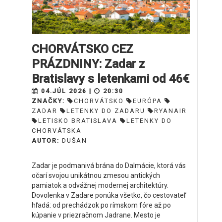
CHORVÁTSKO CEZ
PRÁZDNINY: Zadar z
Bratislavy s letenkami od 46€
04.JÚL 2026 |
20:30
ZNAČKY:
CHORVÁTSKO
EURÓPA
ZADAR
LETENKY DO ZADARU
RYANAIR
LETISKO BRATISLAVA
LETENKY DO
CHORVÁTSKA
AUTOR:
DUŠAN
Zadar je podmanivá brána do Dalmácie, ktorá vás
očarí svojou unikátnou zmesou antických
pamiatok a odvážnej modernej architektúry.
Dovolenka v Zadare ponúka všetko, čo cestovateľ
hľadá: od prechádzok po rímskom fóre až po
kúpanie v priezračnom Jadrane. Mesto je