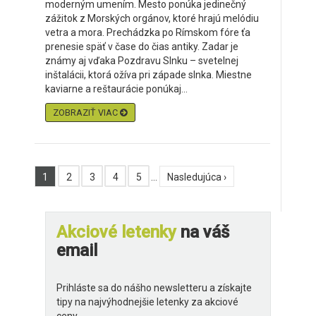
moderným umením. Mesto ponúka jedinečný
zážitok z Morských orgánov, ktoré hrajú melódiu
vetra a mora. Prechádzka po Rímskom fóre ťa
prenesie späť v čase do čias antiky. Zadar je
známy aj vďaka Pozdravu Slnku – svetelnej
inštalácii, ktorá ožíva pri západe slnka. Miestne
kaviarne a reštaurácie ponúkaj...
ZOBRAZIŤ VIAC
1
2
3
4
5
…
Nasledujúca ›
Akciové letenky
na váš
email
Prihláste sa do nášho newsletteru a získajte
tipy na najvýhodnejšie letenky za akciové