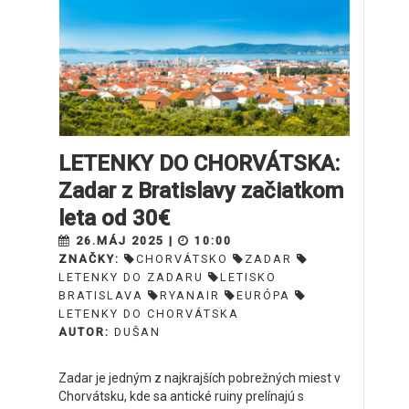
LETENKY DO CHORVÁTSKA:
Zadar z Bratislavy začiatkom
leta od 30€
26.MÁJ 2025 |
10:00
ZNAČKY:
CHORVÁTSKO
ZADAR
LETENKY DO ZADARU
LETISKO
BRATISLAVA
RYANAIR
EURÓPA
LETENKY DO CHORVÁTSKA
AUTOR:
DUŠAN
Zadar je jedným z najkrajších pobrežných miest v
Chorvátsku, kde sa antické ruiny prelínajú s