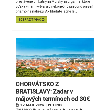
preslávené unikátnymi Morskými organmi, ktoré
vďaka vlnám vytvárajú nekonečnú prírodnú pieseň
priamo na nábreží. Ak hľadáte lacné le...
ZOBRAZIŤ VIAC
CHORVÁTSKO Z
BRATISLAVY: Zadar v
májových termínoch od 30€
12.MAR 2026 |
18:00
ZNAČKY:
CHORVÁTSKO
ZADAR