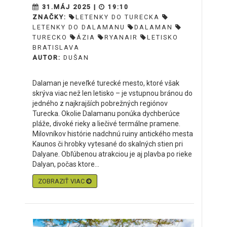
31.MÁJ 2025 |
19:10
ZNAČKY:
LETENKY DO TURECKA
LETENKY DO DALAMANU
DALAMAN
TURECKO
ÁZIA
RYANAIR
LETISKO
BRATISLAVA
AUTOR:
DUŠAN
Dalaman je neveľké turecké mesto, ktoré však
skrýva viac než len letisko – je vstupnou bránou do
jedného z najkrajších pobrežných regiónov
Turecka. Okolie Dalamanu ponúka dychberúce
pláže, divoké rieky a liečivé termálne pramene.
Milovníkov histórie nadchnú ruiny antického mesta
Kaunos či hrobky vytesané do skalných stien pri
Dalyane. Obľúbenou atrakciou je aj plavba po rieke
Dalyan, počas ktore...
ZOBRAZIŤ VIAC