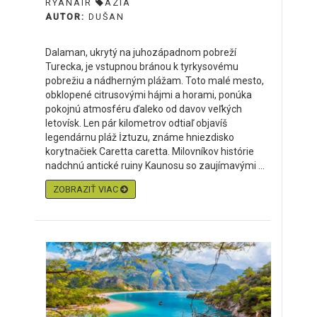
RYANAIR
ÁZIA
AUTOR:
DUŠAN
Dalaman, ukrytý na juhozápadnom pobreží
Turecka, je vstupnou bránou k tyrkysovému
pobrežiu a nádherným plážam. Toto malé mesto,
obklopené citrusovými hájmi a horami, ponúka
pokojnú atmosféru ďaleko od davov veľkých
letovísk. Len pár kilometrov odtiaľ objavíš
legendárnu pláž İztuzu, známe hniezdisko
korytnačiek Caretta caretta. Milovníkov histórie
nadchnú antické ruiny Kaunosu so zaujímavými ...
ZOBRAZIŤ VIAC