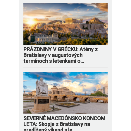
PRÁZDNINY V GRÉCKU: Atény z
Bratislavy v augustových
termínoch s letenkami o...
SEVERNÉ MACEDÓNSKO KONCOM
LETA: Skopje z Bratislavy na
predĺžený víkend s le...