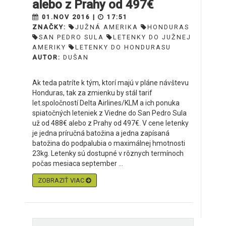
alebo z Prahy od 497€
01.NOV 2016 |
17:51
ZNAČKY:
JUŽNÁ AMERIKA
HONDURAS
SAN PEDRO SULA
LETENKY DO JUŽNEJ
AMERIKY
LETENKY DO HONDURASU
AUTOR:
DUŠAN
Ak teda patríte k tým, ktorí majú v pláne návštevu
Honduras, tak za zmienku by stál tarif
let.spoločností Delta Airlines/KLM a ich ponuka
spiatočných leteniek z Viedne do San Pedro Sula
už od 488€ alebo z Prahy od 497€. V cene letenky
je jedna príručná batožina a jedna zapísaná
batožina do podpalubia o maximálnej hmotnosti
23kg. Letenky sú dostupné v rôznych termínoch
počas mesiaca september ...
ZOBRAZIŤ VIAC