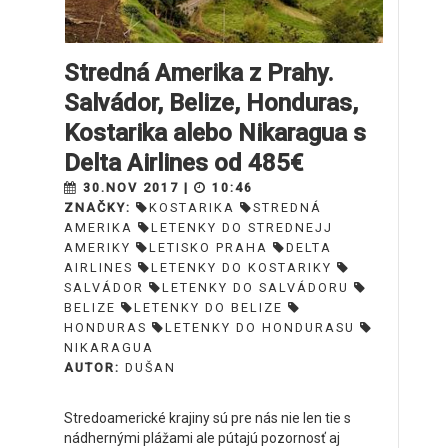
Stredná Amerika z Prahy.
Salvádor, Belize, Honduras,
Kostarika alebo Nikaragua s
Delta Airlines od 485€
30.NOV 2017 |
10:46
ZNAČKY:
KOSTARIKA
STREDNÁ
AMERIKA
LETENKY DO STREDNEJJ
AMERIKY
LETISKO PRAHA
DELTA
AIRLINES
LETENKY DO KOSTARIKY
SALVÁDOR
LETENKY DO SALVÁDORU
BELIZE
LETENKY DO BELIZE
HONDURAS
LETENKY DO HONDURASU
NIKARAGUA
AUTOR:
DUŠAN
Stredoamerické krajiny sú pre nás nie len tie s
nádhernými plážami ale pútajú pozornosť aj