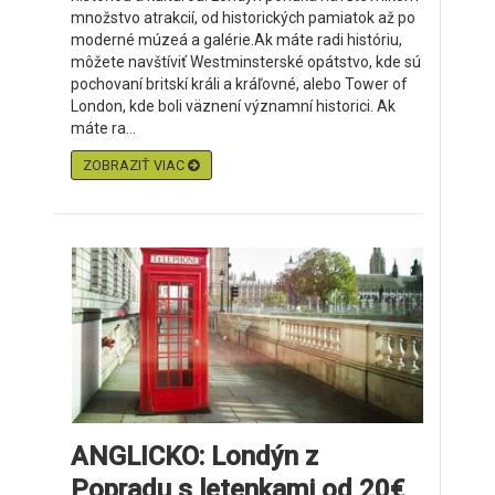
množstvo atrakcií, od historických pamiatok až po
moderné múzeá a galérie.Ak máte radi históriu,
môžete navštíviť Westminsterské opátstvo, kde sú
pochovaní britskí králi a kráľovné, alebo Tower of
London, kde boli väznení významní historici. Ak
máte ra...
ZOBRAZIŤ VIAC
ANGLICKO: Londýn z
Popradu s letenkami od 20€