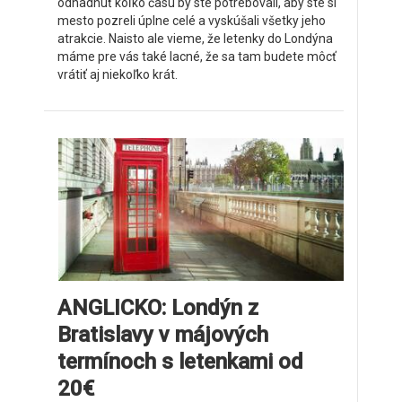
odhadnúť koľko času by ste potrebovali, aby ste si
mesto pozreli úplne celé a vyskúšali všetky jeho
atrakcie. Naisto ale vieme, že letenky do Londýna
máme pre vás také lacné, že sa tam budete môcť
vrátiť aj niekoľko krát.
ANGLICKO: Londýn z
Bratislavy v májových
termínoch s letenkami od
20€