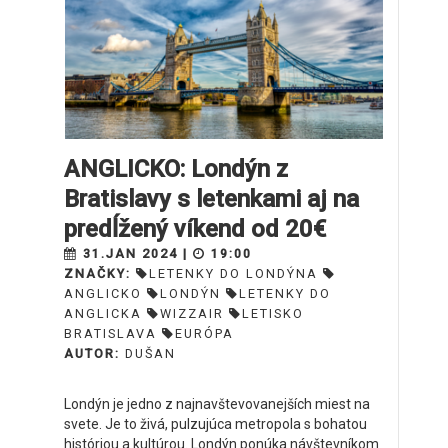
ANGLICKO: Londýn z
Bratislavy s letenkami aj na
predĺžený víkend od 20€
31.JAN 2024 |
19:00
ZNAČKY:
LETENKY DO LONDÝNA
ANGLICKO
LONDÝN
LETENKY DO
ANGLICKA
WIZZAIR
LETISKO
BRATISLAVA
EURÓPA
AUTOR:
DUŠAN
Londýn je jedno z najnavštevovanejších miest na
svete. Je to živá, pulzujúca metropola s bohatou
históriou a kultúrou. Londýn ponúka návštevníkom