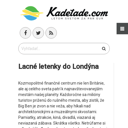
Lacné letenky do Londýna
Kozmopolitné finančné centrum nie len Británie,
ale aj celého sveta patrí k najnavštevovanejším
mestám našej planéty. Každoročne sa milióny
turistov priženú do rušného mesta, aby zistili, že
Big Ben je zvon a nie veža, aby híkali nad
architektonickými a muzeálnymi skvostami.
Pamiatky, atrakcie, kiná, divadlá, viazaná aj
neviazaná zábava. Skrátka všetko. Netrúfame si