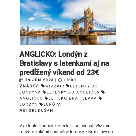
ANGLICKO: Londýn z
Bratislavy s letenkami aj na
predĺžený víkend od 23€
19.JÚN 2023 |
18:00
ZNAČKY:
WIZZAIR
LETENKY DO
LONDÝNA
LETENKY DO ANGLICKA
ANGLICKO
LETISKO BRATISLAVA
LONDÝN
EURÓPA
AUTOR:
DUŠAN
V aktuálnej ponuke leteckej spoločnosti Wizzair si
môžete zakúpiť spiatočné letenky z Bratislavy do