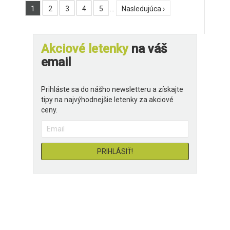
1
2
3
4
5
…
Nasledujúca ›
Akciové letenky
na váš
email
Prihláste sa do nášho newsletteru a získajte
tipy na najvýhodnejšie letenky za akciové
ceny.