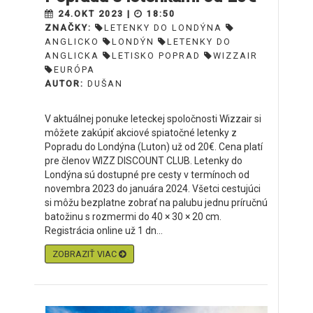
24.OKT 2023 |
18:50
ZNAČKY:
LETENKY DO LONDÝNA
ANGLICKO
LONDÝN
LETENKY DO
ANGLICKA
LETISKO POPRAD
WIZZAIR
EURÓPA
AUTOR:
DUŠAN
V aktuálnej ponuke leteckej spoločnosti Wizzair si
môžete zakúpiť akciové spiatočné letenky z
Popradu do Londýna (Luton) už od 20€. Cena platí
pre členov WIZZ DISCOUNT CLUB. Letenky do
Londýna sú dostupné pre cesty v termínoch od
novembra 2023 do januára 2024. Všetci cestujúci
si môžu bezplatne zobrať na palubu jednu príručnú
batožinu s rozmermi do 40 × 30 × 20 cm.
Registrácia online už 1 dn...
ZOBRAZIŤ VIAC