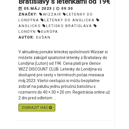
Bratislavy s letenkami od 19€
05.MÁJ 2023 |
09:30
ZNAČKY:
WIZZAIR
LETENKY DO
LONDÝNA
LETENKY DO ANGLICKA
ANGLICKO
LETISKO BRATISLAVA
LONDÝN
EURÓPA
AUTOR:
DUŠAN
V aktuálnej ponuke leteckej spoločnosti Wizzair si
môžete zakúpiť spiatočné letenky z Bratislavy do
Londýna (Luton) od 19€. Cena platí pre členov
WIZZ DISCOUNT CLUB. Letenky do Londýna sú
dostupné pre cesty v termínoch počas mesiaca
máj 2023. Všetci cestujúci si môžu bezplatne
zobrať na palubu jednu príručnú batožinu s
rozmermi do 40 × 30 × 20 cm. Registrácia online už
2 dni pred odletom ...
ZOBRAZIŤ VIAC