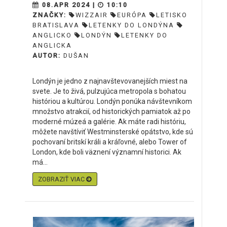
08.APR 2024 |
10:10
ZNAČKY:
WIZZAIR
EURÓPA
LETISKO
BRATISLAVA
LETENKY DO LONDÝNA
ANGLICKO
LONDÝN
LETENKY DO
ANGLICKA
AUTOR:
DUŠAN
Londýn je jedno z najnavštevovanejších miest na
svete. Je to živá, pulzujúca metropola s bohatou
históriou a kultúrou. Londýn ponúka návštevníkom
množstvo atrakcií, od historických pamiatok až po
moderné múzeá a galérie. Ak máte radi históriu,
môžete navštíviť Westminsterské opátstvo, kde sú
pochovaní britskí králi a kráľovné, alebo Tower of
London, kde boli väznení významní historici. Ak
má...
ZOBRAZIŤ VIAC