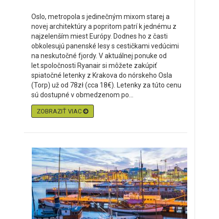
Oslo, metropola s jedinečným mixom starej a
novej architektúry a popritom patrí k jednému z
najzelenším miest Európy. Dodnes ho z časti
obkolesujú panenské lesy s cestičkami vedúcimi
na neskutočné fjordy. V aktuálnej ponuke od
let.spoločnosti Ryanair si môžete zakúpiť
spiatočné letenky z Krakova do nórskeho Osla
(Torp) už od 78zł (cca 18€). Letenky za túto cenu
sú dostupné v obmedzenom po...
ZOBRAZIŤ VIAC