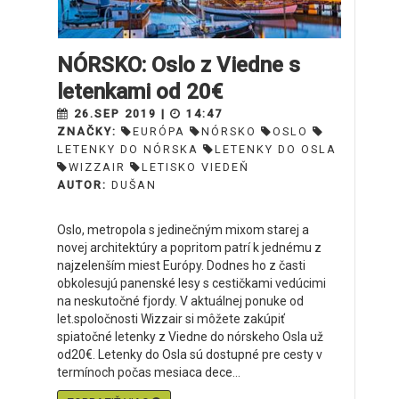
NÓRSKO: Oslo z Viedne s
letenkami od 20€
26.SEP 2019 |
14:47
ZNAČKY:
EURÓPA
NÓRSKO
OSLO
LETENKY DO NÓRSKA
LETENKY DO OSLA
WIZZAIR
LETISKO VIEDEŇ
AUTOR:
DUŠAN
Oslo, metropola s jedinečným mixom starej a
novej architektúry a popritom patrí k jednému z
najzelenším miest Európy. Dodnes ho z časti
obkolesujú panenské lesy s cestičkami vedúcimi
na neskutočné fjordy. V aktuálnej ponuke od
let.spoločnosti Wizzair si môžete zakúpiť
spiatočné letenky z Viedne do nórskeho Osla už
od20€. Letenky do Osla sú dostupné pre cesty v
termínoch počas mesiaca dece...