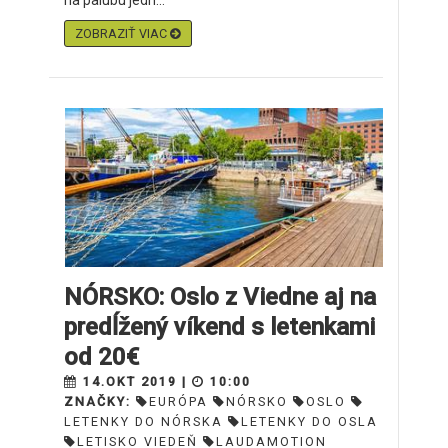
na palubu jedn...
ZOBRAZIŤ VIAC
NÓRSKO: Oslo z Viedne aj na
predĺžený víkend s letenkami
od 20€
14.OKT 2019 |
10:00
ZNAČKY:
EURÓPA
NÓRSKO
OSLO
LETENKY DO NÓRSKA
LETENKY DO OSLA
LETISKO VIEDEŇ
LAUDAMOTION