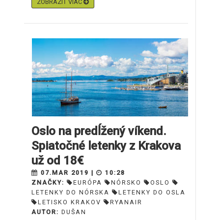
ZOBRAZIŤ VIAC
Oslo na predĺžený víkend.
Spiatočné letenky z Krakova
už od 18€
07.MAR 2019 |
10:28
ZNAČKY:
EURÓPA
NÓRSKO
OSLO
LETENKY DO NÓRSKA
LETENKY DO OSLA
LETISKO KRAKOV
RYANAIR
AUTOR:
DUŠAN