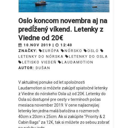
Oslo koncom novembra aj na
predĺžený víkend. Letenky z
Viedne od 20€
10.NOV 2019 |
12:40
ZNAČKY:
EURÓPA
NÓRSKO
OSLO
LETENKY DO NÓRSKA
LETENKY DO OSLA
LETISKO VIEDEŇ
LAUDAMOTION
AUTOR:
DUŠAN
V aktuálnej ponuke od let.spoločnosti
Laudamotion si môžete zakúpiť spiatočné letenky
z Viedne do nórskeho Osla už od 20€. Letenky do
Osla sú dostupné pre cesty v termínoch počas
mesiaca november 2019. V cene najlacnejšej
letenky len jedna malá batožina o rozmeroch
40cm x 20cm x 25cm. Ak si zakúpite "Priority & 2
Cabin Bags" za 12€, tak si môžete zo sebou zobrať