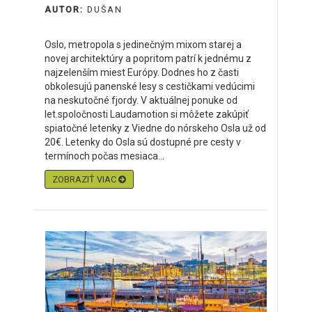
AUTOR:
DUŠAN
Oslo, metropola s jedinečným mixom starej a
novej architektúry a popritom patrí k jednému z
najzelenším miest Európy. Dodnes ho z časti
obkolesujú panenské lesy s cestičkami vedúcimi
na neskutočné fjordy. V aktuálnej ponuke od
let.spoločnosti Laudamotion si môžete zakúpiť
spiatočné letenky z Viedne do nórskeho Osla už od
20€. Letenky do Osla sú dostupné pre cesty v
termínoch počas mesiaca...
ZOBRAZIŤ VIAC