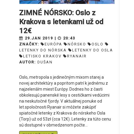
ZIMNÉ NÓRSKO: Oslo z
Krakova s letenkami už od
12€
29.JAN 2019 |
20:43
ZNAČKY:
EURÓPA
NÓRSKO
OSLO
LETENKY DO NÓRSKA
LETENKY DO OSLA
LETISKO KRAKOV
RYANAIR
AUTOR:
DUŠAN
Oslo, metropola s jedinečným mixom starej a
novej architektúry a popritom patrí k jednému z
najzelenším miest Európy. Dodnes ho z časti
obkolesujú panenské lesy s cestičkami vedúcimi
na neskutočné fjordy. V aktuálnej ponuke od
let.spoločnosti Ryanair si môžete zakúpiť
spiatočné letenky z Krakova do nórskeho Osla
(Torp) už od 53zł (cca 12€). Letenky za túto cenu
sú dostupné v obmedzenom počte...