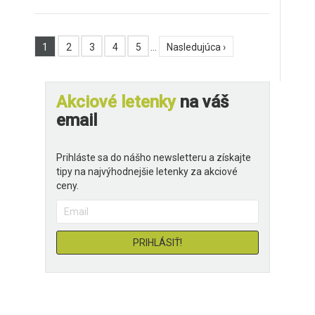
1
2
3
4
5
…
Nasledujúca ›
Akciové letenky
na váš
email
Prihláste sa do nášho newsletteru a získajte
tipy na najvýhodnejšie letenky za akciové
ceny.