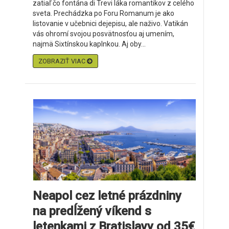
zatiaľ čo fontána di Trevi láka romantikov z celého
sveta. Prechádzka po Foru Romanum je ako
listovanie v učebnici dejepisu, ale naživo. Vatikán
vás ohromí svojou posvätnosťou aj umením,
najmä Sixtínskou kaplnkou. Aj oby...
ZOBRAZIŤ VIAC
Neapol cez letné prázdniny
na predĺžený víkend s
letenkami z Bratislavy od 35€