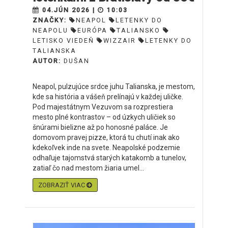
04.JÚN 2026 |
10:03
ZNAČKY:
NEAPOL
LETENKY DO
NEAPOLU
EURÓPA
TALIANSKO
LETISKO VIEDEŇ
WIZZAIR
LETENKY DO
TALIANSKA
AUTOR:
DUŠAN
Neapol, pulzujúce srdce juhu Talianska, je mestom,
kde sa história a vášeň prelínajú v každej uličke.
Pod majestátnym Vezuvom sa rozprestiera
mesto plné kontrastov – od úzkych uličiek so
šnúrami bielizne až po honosné paláce. Je
domovom pravej pizze, ktorá tu chutí inak ako
kdekoľvek inde na svete. Neapolské podzemie
odhaľuje tajomstvá starých katakomb a tunelov,
zatiaľ čo nad mestom žiaria umel...
ZOBRAZIŤ VIAC