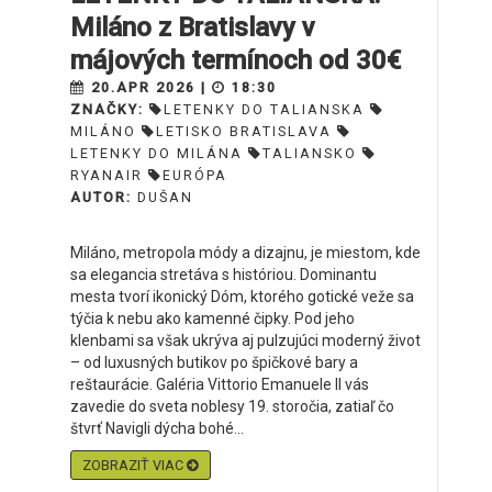
Miláno z Bratislavy v
májových termínoch od 30€
20.APR 2026 |
18:30
ZNAČKY:
LETENKY DO TALIANSKA
MILÁNO
LETISKO BRATISLAVA
LETENKY DO MILÁNA
TALIANSKO
RYANAIR
EURÓPA
AUTOR:
DUŠAN
Miláno, metropola módy a dizajnu, je miestom, kde
sa elegancia stretáva s históriou. Dominantu
mesta tvorí ikonický Dóm, ktorého gotické veže sa
týčia k nebu ako kamenné čipky. Pod jeho
klenbami sa však ukrýva aj pulzujúci moderný život
– od luxusných butikov po špičkové bary a
reštaurácie. Galéria Vittorio Emanuele II vás
zavedie do sveta noblesy 19. storočia, zatiaľ čo
štvrť Navigli dýcha bohé...
ZOBRAZIŤ VIAC