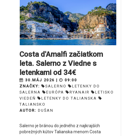
Costa d'Amalfi začiatkom
leta. Salerno z Viedne s
letenkami od 34€
30.MÁJ 2026 |
09:00
ZNAČKY:
SALERNO
LETENKY DO
SALERNA
EURÓPA
RYANAIR
LETISKO
VIEDEŇ
LETENKY DO TALIANSKA
TALIANSKO
AUTOR:
DUŠAN
Salerno je bránou do jedného z najkrajších
pobrežných kútov Talianska menom Costa