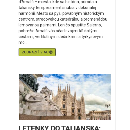
d'Amalfi – miesta, kde sa história, príroda a
taliansky temperament snúbia v dokonalej
harmónii. Mesto sa pýši pôvabným historickým
centrom, stredovekou katedrálou a promenádou
lemovanou palmami. Len čo opustíte Salerno,
pobrežie Amalfi vás očarí svojimi kľukatými
cestami, vertikálnymi dedinkami a tyrkysovým
mo...
ZOBRAZIŤ VIAC
LETENKY DO TALIANSKA: