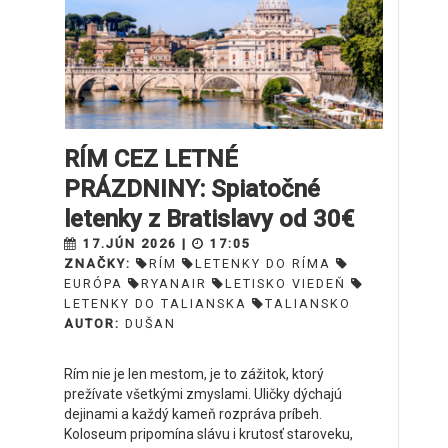
RÍM CEZ LETNÉ
PRÁZDNINY: Spiatočné
letenky z Bratislavy od 30€
17.JÚN 2026 |
17:05
ZNAČKY:
RÍM
LETENKY DO RÍMA
EURÓPA
RYANAIR
LETISKO VIEDEŇ
LETENKY DO TALIANSKA
TALIANSKO
AUTOR:
DUŠAN
Rím nie je len mestom, je to zážitok, ktorý
prežívate všetkými zmyslami. Uličky dýchajú
dejinami a každý kameň rozpráva príbeh.
Koloseum pripomína slávu i krutosť staroveku,