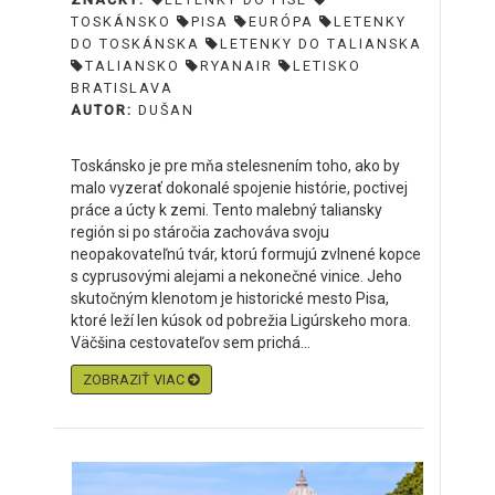
TOSKÁNSKO
PISA
EURÓPA
LETENKY
DO TOSKÁNSKA
LETENKY DO TALIANSKA
TALIANSKO
RYANAIR
LETISKO
BRATISLAVA
AUTOR:
DUŠAN
Toskánsko je pre mňa stelesnením toho, ako by
malo vyzerať dokonalé spojenie histórie, poctivej
práce a úcty k zemi. Tento malebný taliansky
región si po stáročia zachováva svoju
neopakovateľnú tvár, ktorú formujú zvlnené kopce
s cyprusovými alejami a nekonečné vinice. Jeho
skutočným klenotom je historické mesto Pisa,
ktoré leží len kúsok od pobrežia Ligúrskeho mora.
Väčšina cestovateľov sem prichá...
ZOBRAZIŤ VIAC