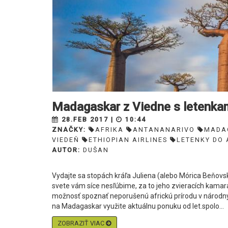
Madagaskar z Viedne s letenka
28.FEB 2017 |
10:44
ZNAČKY:
AFRIKA
ANTANANARIVO
MADA
VIEDEŇ
ETHIOPIAN AIRLINES
LETENKY DO 
AUTOR:
DUŠAN
Vydajte sa stopách kráľa Juliena (alebo Mórica Beňovs
svete vám síce nesľúbime, za to jeho zvieracích kamará
možnosť spoznať neporušenú africkú prírodu v národný
na Madagaskar využite aktuálnu ponuku od let.spolo...
ZOBRAZIŤ VIAC