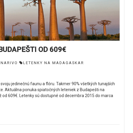
BUDAPEŠTI OD 609€
NARIVO
LETENKY NA MADAGASKAR
al svoju jedinečnú faunu a flóru. Takmer 90% všetkých tunajších
ete. Aktuálna ponuka spiatočných leteniek z Budapešti na
 už od 609€. Letenky sú dostupné od decembra 2015 do marca