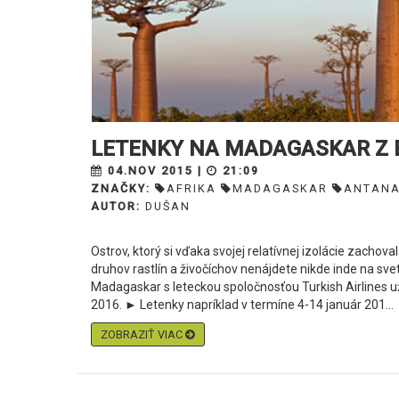
LETENKY NA MADAGASKAR Z 
04.NOV 2015 |
21:09
ZNAČKY:
AFRIKA
MADAGASKAR
ANTANA
AUTOR:
DUŠAN
Ostrov, ktorý si vďaka svojej relatívnej izolácie zachov
druhov rastlín a živočíchov nenájdete nikde inde na sv
Madagaskar s leteckou spoločnosťou Turkish Airlines
2016. ► Letenky napríklad v termíne 4-14 január 201...
ZOBRAZIŤ VIAC