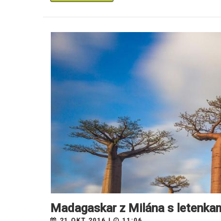
Madagaskar z Milána s letenka
21.OKT 2016 |
11:06