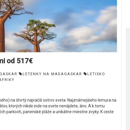
mi od 517€
GASKAR
LETENKY NA MADAGASKAR
LETISKO
AFRIKY
kého) na štvrtý najväčší ostrov sveta. Najznámejšieho lemura na
tov, ktorých nikde inde na svete nenájdete, áno. A k tomu
ch parkoch, panenské pláže a unikátne miestne zvyky. K ceste