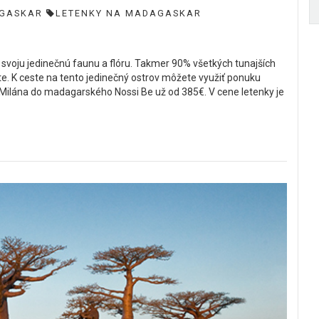
GASKAR
LETENKY NA MADAGASKAR
al svoju jedinečnú faunu a flóru. Takmer 90% všetkých tunajších
ete. K ceste na tento jedinečný ostrov môžete využiť ponuku
z Milána do madagarského Nossi Be už od 385€. V cene letenky je