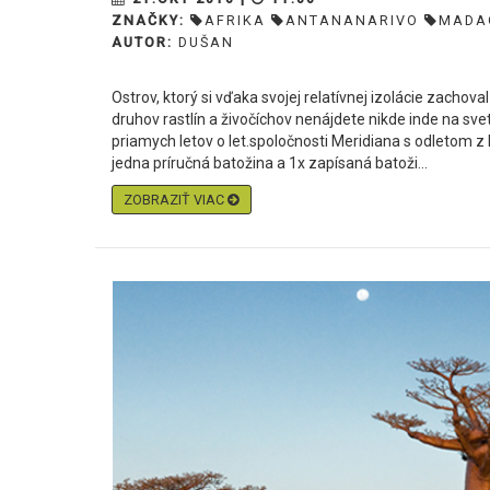
ZNAČKY:
AFRIKA
ANTANANARIVO
MADA
AUTOR:
DUŠAN
Ostrov, ktorý si vďaka svojej relatívnej izolácie zachov
druhov rastlín a živočíchov nenájdete nikde inde na sv
priamych letov o let.spoločnosti Meridiana s odletom 
jedna príručná batožina a 1x zapísaná batoži...
ZOBRAZIŤ VIAC