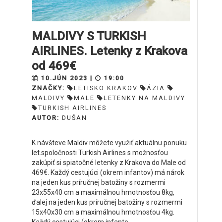
MALDIVY S TURKISH
AIRLINES. Letenky z Krakova
od 469€
10.JÚN 2023 |
19:00
ZNAČKY:
LETISKO KRAKOV
ÁZIA
MALDIVY
MALE
LETENKY NA MALDIVY
TURKISH AIRLINES
AUTOR:
DUŠAN
K návšteve Maldiv môžete využiť aktuálnu ponuku
let.spoločnosti Turkish Airlines s možnosťou
zakúpiť si spiatočné letenky z Krakova do Male od
469€. Každý cestujúci (okrem infantov) má nárok
na jeden kus príručnej batožiny s rozmermi
23x55x40 cm a maximálnou hmotnosťou 8kg,
ďalej na jeden kus príručnej batožiny s rozmermi
15x40x30 cm a maximálnou hmotnosťou 4kg.