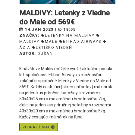
MALDIVY: Letenky z Viedne
do Male od 569€
14.JAN 2023 |
18:05
ZNAČKY:
LETENKY NA MALDIVY
MALDIVY
MALE
ETIHAD AIRWAYS
ÁZIA
LETISKO VIEDEŇ
AUTOR:
DUŠAN
K návšteve Maldiv môžete využiť aktuálnu ponuku
let. spoločnosti Etihad Airways s možnosťou
zakúpiť si spiatočné letenky z Viedne do Male od
569€. Každý cestujúci (okrem infantov) má nárok
na jeden kus príručnej batožiny s rozmermi
50x40x25 cm a maximálnou hmotnosťou 7kg,
ďalej na jeden kus príručnej batožiny s rozmermi
40x30x20 cm a maximálnou hmotnosťou 5kg.
Každý cestujúci má nárok na ľubo...
ZOBRAZIŤ VIAC