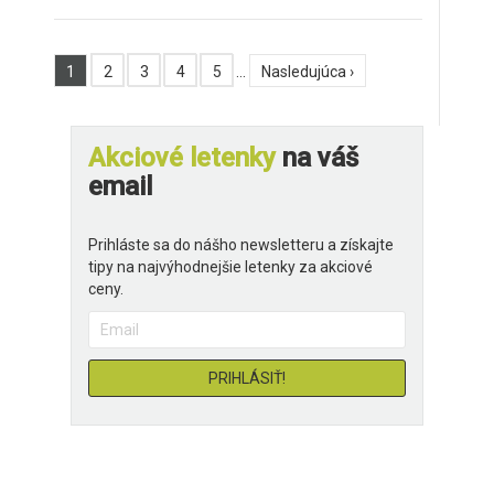
1
2
3
4
5
…
Nasledujúca ›
Akciové letenky
na váš
email
Prihláste sa do nášho newsletteru a získajte
tipy na najvýhodnejšie letenky za akciové
ceny.