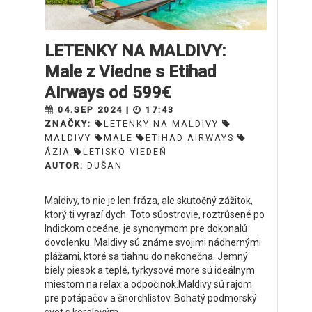
LETENKY NA MALDIVY:
Male z Viedne s Etihad
Airways od 599€
04.SEP 2024 |
17:43
ZNAČKY:
LETENKY NA MALDIVY
MALDIVY
MALE
ETIHAD AIRWAYS
ÁZIA
LETISKO VIEDEŇ
AUTOR:
DUŠAN
Maldivy, to nie je len fráza, ale skutočný zážitok,
ktorý ti vyrazí dych. Toto súostrovie, roztrúsené po
Indickom oceáne, je synonymom pre dokonalú
dovolenku. Maldivy sú známe svojimi nádhernými
plážami, ktoré sa tiahnu do nekonečna. Jemný
biely piesok a teplé, tyrkysové more sú ideálnym
miestom na relax a odpočinok.Maldivy sú rajom
pre potápačov a šnorchlistov. Bohatý podmorský