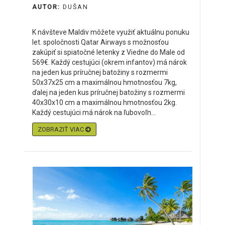
AUTOR:
DUŠAN
K návšteve Maldiv môžete využiť aktuálnu ponuku
let. spoločnosti Qatar Airways s možnosťou
zakúpiť si spiatočné letenky z Viedne do Male od
569€. Každý cestujúci (okrem infantov) má nárok
na jeden kus príručnej batožiny s rozmermi
50x37x25 cm a maximálnou hmotnosťou 7kg,
ďalej na jeden kus príručnej batožiny s rozmermi
40x30x10 cm a maximálnou hmotnosťou 2kg.
Každý cestujúci má nárok na ľubovoľn...
ZOBRAZIŤ VIAC