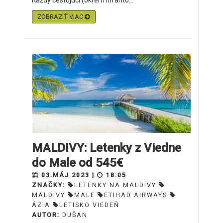
Každý cestujúci (okrem infanto...
ZOBRAZIŤ VIAC
MALDIVY: Letenky z Viedne
do Male od 545€
03.MÁJ 2023 |
18:05
ZNAČKY:
LETENKY NA MALDIVY
MALDIVY
MALE
ETIHAD AIRWAYS
ÁZIA
LETISKO VIEDEŇ
AUTOR:
DUŠAN