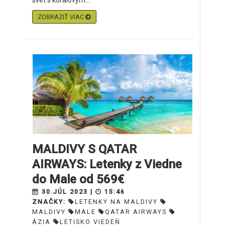
svet s koralovým...
ZOBRAZIŤ VIAC
MALDIVY S QATAR
AIRWAYS: Letenky z Viedne
do Male od 569€
30.JÚL 2023 |
15:46
ZNAČKY:
LETENKY NA MALDIVY
MALDIVY
MALE
QATAR AIRWAYS
ÁZIA
LETISKO VIEDEŇ