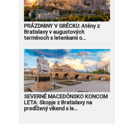
PRÁZDNINY V GRÉCKU: Atény z
Bratislavy v augustových
termínoch s letenkami o...
SEVERNÉ MACEDÓNSKO KONCOM
LETA: Skopje z Bratislavy na
predĺžený víkend s le...