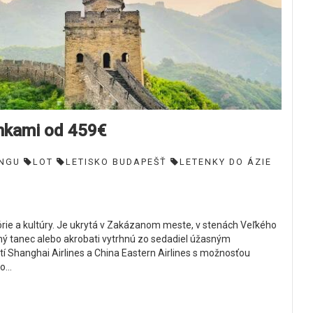
enkami od 459€
INGU
LOT
LETISKO BUDAPEŠŤ
LETENKY DO ÁZIE
rie a kultúry. Je ukrytá v Zakázanom meste, v stenách Veľkého
ičný tanec alebo akrobati vytrhnú zo sedadiel úžasným
tí Shanghai Airlines a China Eastern Airlines s možnosťou
...