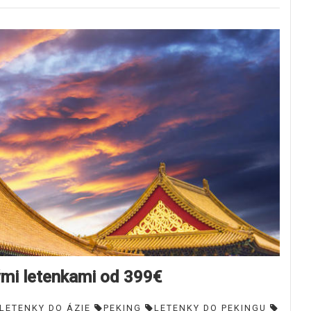
ými letenkami od 399€
LETENKY DO ÁZIE
PEKING
LETENKY DO PEKINGU