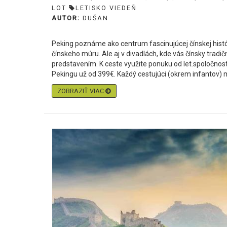
LOT
LETISKO VIEDEŇ
AUTOR:
DUŠAN
Peking poznáme ako centrum fascinujúcej čínskej histó
čínskeho múru. Ale aj v divadlách, kde vás čínsky trad
predstavením. K ceste využite ponuku od let.spoločnos
Pekingu už od 399€. Každý cestujúci (okrem infantov) m
ZOBRAZIŤ VIAC