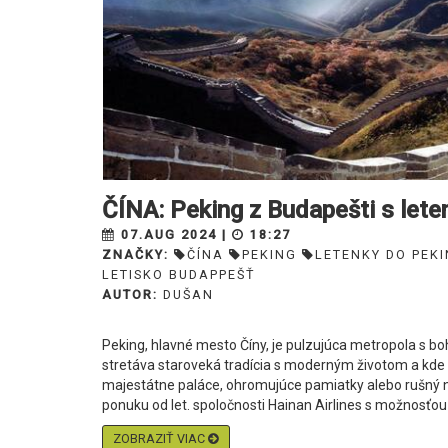
ČÍNA: Peking z Budapešti s let
07.AUG 2024 |
18:27
ZNAČKY:
ČÍNA
PEKING
LETENKY DO PEK
LETISKO BUDAPPEŠŤ
AUTOR:
DUŠAN
Peking, hlavné mesto Číny, je pulzujúca metropola s boh
stretáva staroveká tradícia s moderným životom a kde 
majestátne paláce, ohromujúce pamiatky alebo rušný no
ponuku od let. spoločnosti Hainan Airlines s možnosťou 
ZOBRAZIŤ VIAC