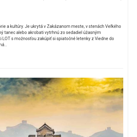
rie a kultúry. Je ukrytá v Zakázanom meste, v stenách Veľkého
ičný tanec alebo akrobati vytrhnú zo sedadiel úžasným
ti LOT s možnosťou zakúpiť si spiatočné letenky z Viedne do
á...