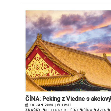
ČÍNA: Peking z Viedne s akciov
10.JAN 2020 |
12:33
ZNAČKY:
LETENKY DO ČÍNY
ČÍNA
ÁZIA