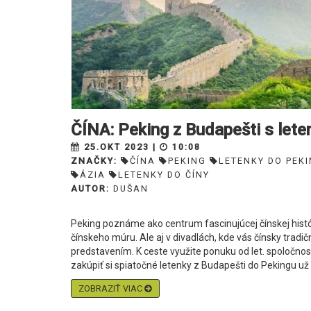
ČÍNA: Peking z Budapešti s let
25.OKT 2023 |
10:08
ZNAČKY:
ČÍNA
PEKING
LETENKY DO PEK
ÁZIA
LETENKY DO ČÍNY
AUTOR:
DUŠAN
Peking poznáme ako centrum fascinujúcej čínskej histó
čínskeho múru. Ale aj v divadlách, kde vás čínsky trad
predstavením. K ceste využite ponuku od let. spoločnos
zakúpiť si spiatočné letenky z Budapešti do Pekingu už o
ZOBRAZIŤ VIAC