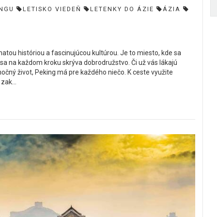
INGU
LETISKO VIEDEŇ
LETENKY DO ÁZIE
ÁZIA
atou históriou a fascinujúcou kultúrou. Je to miesto, kde sa
sa na každom kroku skrýva dobrodružstvo. Či už vás lákajú
čný život, Peking má pre každého niečo. K ceste využite
zak...