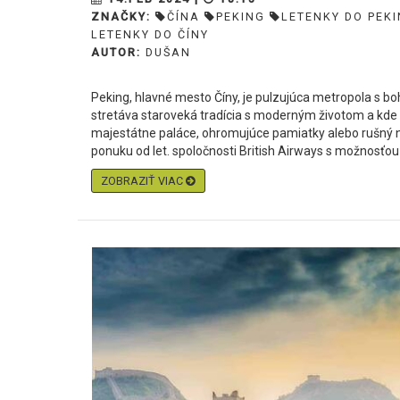
ZNAČKY:
ČÍNA
PEKING
LETENKY DO PEK
LETENKY DO ČÍNY
AUTOR:
DUŠAN
Peking, hlavné mesto Číny, je pulzujúca metropola s boh
stretáva staroveká tradícia s moderným životom a kde 
majestátne paláce, ohromujúce pamiatky alebo rušný no
ponuku od let. spoločnosti British Airways s možnosťou 
ZOBRAZIŤ VIAC