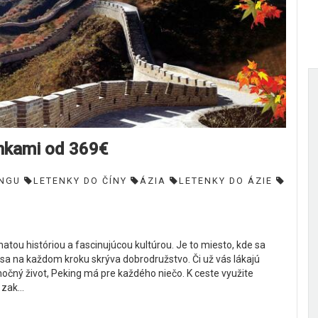
enkami od 369€
INGU
LETENKY DO ČÍNY
ÁZIA
LETENKY DO ÁZIE
atou históriou a fascinujúcou kultúrou. Je to miesto, kde sa
sa na každom kroku skrýva dobrodružstvo. Či už vás lákajú
čný život, Peking má pre každého niečo. K ceste využite
zak...