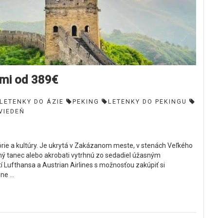
ami od 389€
LETENKY DO ÁZIE
PEKING
LETENKY DO PEKINGU
VIEDEŇ
rie a kultúry. Je ukrytá v Zakázanom meste, v stenách Veľkého
ičný tanec alebo akrobati vytrhnú zo sedadiel úžasným
í Lufthansa a Austrian Airlines s možnosťou zakúpiť si
e ...