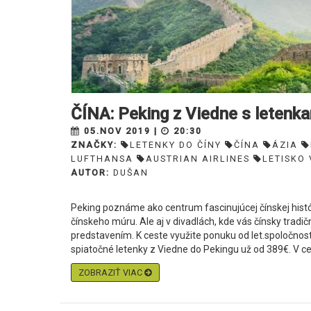
ČÍNA: Peking z Viedne s letenk
05.NOV 2019 |
20:30
ZNAČKY:
LETENKY DO ČÍNY
ČÍNA
ÁZIA
LUFTHANSA
AUSTRIAN AIRLINES
LETISKO 
AUTOR:
DUŠAN
Peking poznáme ako centrum fascinujúcej čínskej histó
čínskeho múru. Ale aj v divadlách, kde vás čínsky trad
predstavením. K ceste využite ponuku od let.spoločnost
spiatočné letenky z Viedne do Pekingu už od 389€. V cen
ZOBRAZIŤ VIAC