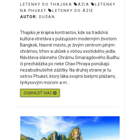
LETENKY DO THAJSKA
ÁZIA
LETENKY
NA PHUKET
LETENKY DO ÁZIE
AUTOR:
DUŠAN
Thajsko je krajina kontrastov, kde sa tradičná
kultúra stretáva s pulzujúcim moderným životom.
Bangkok, hlavné mesto, je živým centrom plným
chrámov, trhov a uličiek s vôňou exotického jedla.
Návšteva slávneho Chrámu Smaragdového Budhu
či prechádzka po rieke Chao Phraya ponúkajú
nezabudnuteľné zážitky. Na druhej strane je tu
ostrov Phuket, ktorý láka svojimi bielymi plážami,
tyrkysovým morom a m...
ZOBRAZIŤ VIAC