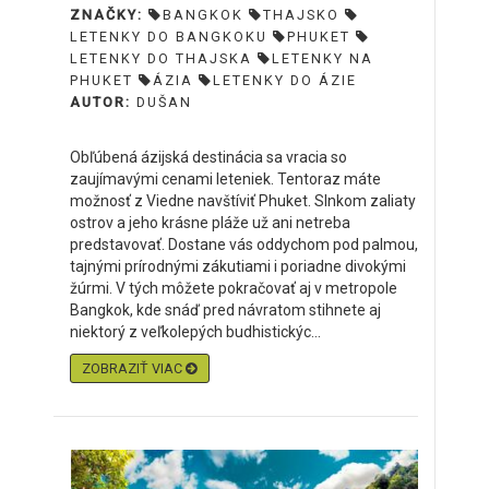
ZNAČKY:
BANGKOK
THAJSKO
LETENKY DO BANGKOKU
PHUKET
LETENKY DO THAJSKA
LETENKY NA
PHUKET
ÁZIA
LETENKY DO ÁZIE
AUTOR:
DUŠAN
Obľúbená ázijská destinácia sa vracia so
zaujímavými cenami leteniek. Tentoraz máte
možnosť z Viedne navštíviť Phuket. Slnkom zaliaty
ostrov a jeho krásne pláže už ani netreba
predstavovať. Dostane vás oddychom pod palmou,
tajnými prírodnými zákutiami i poriadne divokými
žúrmi. V tých môžete pokračovať aj v metropole
Bangkok, kde snáď pred návratom stihnete aj
niektorý z veľkolepých budhistickýc...
ZOBRAZIŤ VIAC