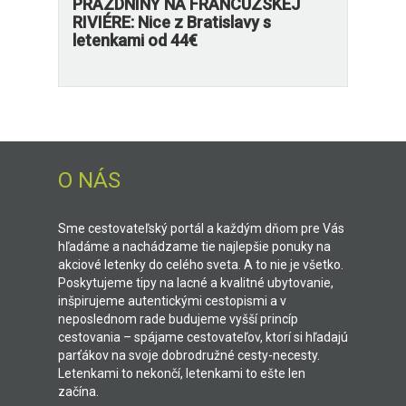
PRÁZDNINY NA FRANCÚZSKEJ
RIVIÉRE: Nice z Bratislavy s
letenkami od 44€
O NÁS
Sme cestovateľský portál a každým dňom pre Vás
hľadáme a nachádzame tie najlepšie ponuky na
akciové letenky do celého sveta. A to nie je všetko.
Poskytujeme tipy na lacné a kvalitné ubytovanie,
inšpirujeme autentickými cestopismi a v
neposlednom rade budujeme vyšší princíp
cestovania – spájame cestovateľov, ktorí si hľadajú
parťákov na svoje dobrodružné cesty-necesty.
Letenkami to nekončí, letenkami to ešte len
začína.