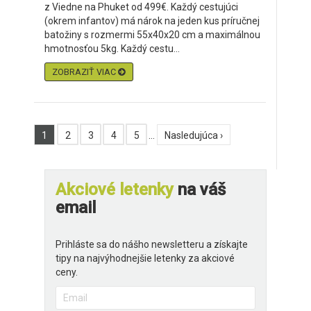
z Viedne na Phuket od 499€. Každý cestujúci
(okrem infantov) má nárok na jeden kus príručnej
batožiny s rozmermi 55x40x20 cm a maximálnou
hmotnosťou 5kg. Každý cestu...
ZOBRAZIŤ VIAC
1
2
3
4
5
…
Nasledujúca ›
Akciové letenky
na váš
email
Prihláste sa do nášho newsletteru a získajte
tipy na najvýhodnejšie letenky za akciové
ceny.