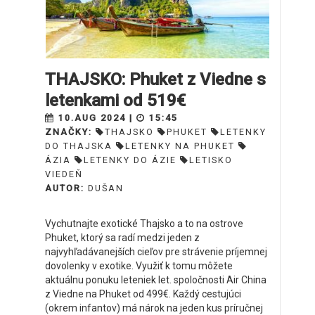
THAJSKO: Phuket z Viedne s
letenkami od 519€
10.AUG 2024 |
15:45
ZNAČKY:
THAJSKO
PHUKET
LETENKY
DO THAJSKA
LETENKY NA PHUKET
ÁZIA
LETENKY DO ÁZIE
LETISKO
VIEDEŇ
AUTOR:
DUŠAN
Vychutnajte exotické Thajsko a to na ostrove
Phuket, ktorý sa radí medzi jeden z
najvyhľadávanejších cieľov pre strávenie príjemnej
dovolenky v exotike. Využiť k tomu môžete
aktuálnu ponuku leteniek let. spoločnosti Air China
z Viedne na Phuket od 499€. Každý cestujúci
(okrem infantov) má nárok na jeden kus príručnej