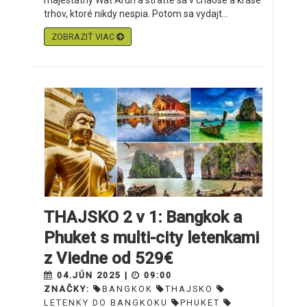
majestátny Wat Arun a stratte sa v chaose a kráse
trhov, ktoré nikdy nespia. Potom sa vydajt...
ZOBRAZIŤ VIAC
THAJSKO 2 v 1: Bangkok a
Phuket s multi-city letenkami
z Viedne od 529€
04.JÚN 2025 |
09:00
ZNAČKY:
BANGKOK
THAJSKO
LETENKY DO BANGKOKU
PHUKET