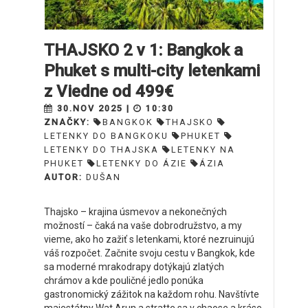
THAJSKO 2 v 1: Bangkok a
Phuket s multi-city letenkami
z Viedne od 499€
30.NOV 2025 |
10:30
ZNAČKY:
BANGKOK
THAJSKO
LETENKY DO BANGKOKU
PHUKET
LETENKY DO THAJSKA
LETENKY NA
PHUKET
LETENKY DO ÁZIE
ÁZIA
AUTOR:
DUŠAN
Thajsko – krajina úsmevov a nekonečných
možností – čaká na vaše dobrodružstvo, a my
vieme, ako ho zažiť s letenkami, ktoré nezruinujú
váš rozpočet. Začnite svoju cestu v Bangkok, kde
sa moderné mrakodrapy dotýkajú zlatých
chrámov a kde pouličné jedlo ponúka
gastronomický zážitok na každom rohu. Navštívte