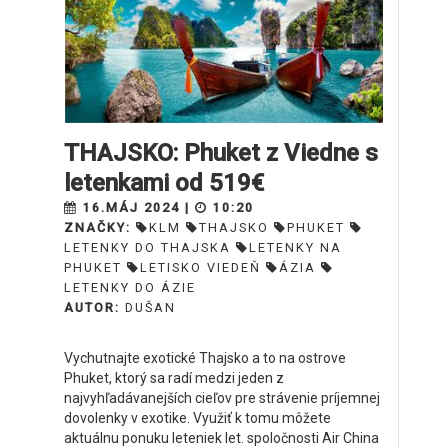
THAJSKO: Phuket z Viedne s
letenkami od 519€
16.MÁJ 2024 |
10:20
ZNAČKY:
KLM
THAJSKO
PHUKET
LETENKY DO THAJSKA
LETENKY NA
PHUKET
LETISKO VIEDEŇ
ÁZIA
LETENKY DO ÁZIE
AUTOR:
DUŠAN
Vychutnajte exotické Thajsko a to na ostrove
Phuket, ktorý sa radí medzi jeden z
najvyhľadávanejších cieľov pre strávenie príjemnej
dovolenky v exotike. Využiť k tomu môžete
aktuálnu ponuku leteniek let. spoločnosti Air China