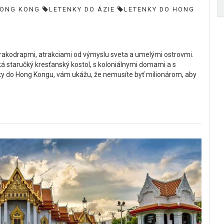
ONG KONG
LETENKY DO ÁZIE
LETENKY DO HONG
rakodrapmi, atrakciami od výmyslu sveta a umelými ostrovmi.
ká staručký kresťanský kostol, s koloniálnymi domami a s
tenky do Hong Kongu, vám ukážu, že nemusíte byť milionárom, aby