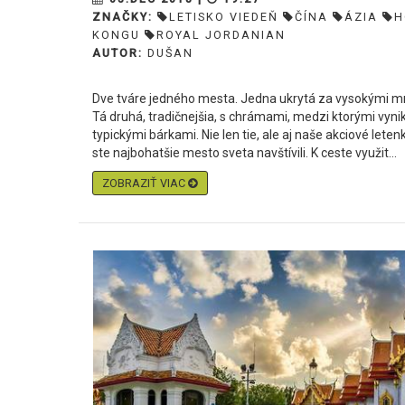
ZNAČKY:
LETISKO VIEDEŇ
ČÍNA
ÁZIA
H
KONGU
ROYAL JORDANIAN
AUTOR:
DUŠAN
Dve tváre jedného mesta. Jedna ukrytá za vysokými m
Tá druhá, tradičnejšia, s chrámami, medzi ktorými vyni
typickými bárkami. Nie len tie, ale aj naše akciové le
ste najbohatšie mesto sveta navštívili. K ceste využit...
ZOBRAZIŤ VIAC