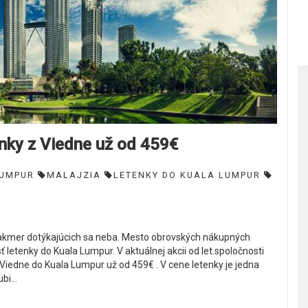
ky z Viedne už od 459€
LUMPUR
MALAJZIA
LETENKY DO KUALA LUMPUR
mer dotýkajúcich sa neba. Mesto obrovských nákupných
ť letenky do Kuala Lumpur. V aktuálnej akcii od let.spoločnosti
Viedne do Kuala Lumpur už od 459€ . V cene letenky je jedna
i...