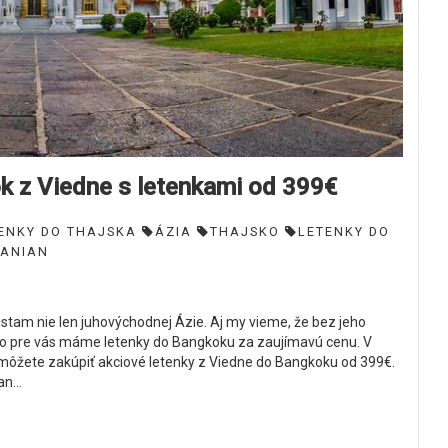
z Viedne s letenkami od 399€
ENKY DO THAJSKA
ÁZIA
THAJSKO
LETENKY DO
ANIAN​
stam nie len juhovýchodnej Ázie. Aj my vieme, že bez jeho
to pre vás máme letenky do Bangkoku za zaujímavú cenu. V
i môžete zakúpiť akciové letenky z Viedne do Bangkoku od 399€.
n...