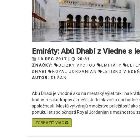
Emiráty: Abú Dhabí z Viedne s 
10.DEC 2017 |
20:31
ZNAČKY:
BLÍZKY VÝCHOD
EMIRÁTY
LETE
DHABI
ROYAL JORDANIAN
LETISKO VIEDE
AUTOR:
DUŠAN
Abú Dhabí je vhodné ako na mestský výlet tak i na kr
budov, mrakodrapov a mešít. Je to hlavné a obchodné me
spoločnosti. Mestá vytvárajú množstvo príležitostí ako 
ponuku let.spoločnosti Royal Jordanian s možnosťou za
ZOBRAZIŤ VIAC