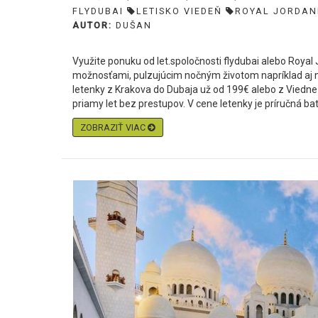
FLYDUBAI
LETISKO VIEDEŇ
ROYAL JORDAN
AUTOR:
DUŠAN
Využite ponuku od let.spoločnosti flydubai alebo Roya
možnosťami, pulzujúcim nočným životom napríklad aj n
letenky z Krakova do Dubaja už od 199€ alebo z Viedne o
priamy let bez prestupov. V cene letenky je príručná bat.
ZOBRAZIŤ VIAC