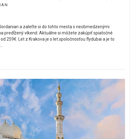
IAN
l Jordanian a zaleťte si do tohto mesta s neobmedzenými
a predĺžený víkend. Aktuálne si môžete zakúpiť spiatočné
d 259€. Let z Krakova je s let.spoločnosťou flydubai a je to
..