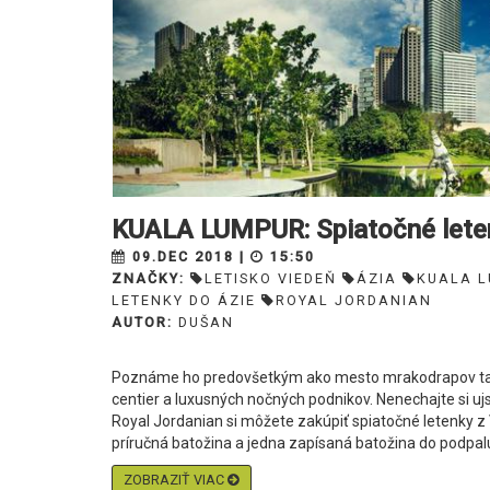
KUALA LUMPUR: Spiatočné leten
09.DEC 2018 |
15:50
ZNAČKY:
LETISKO VIEDEŇ
ÁZIA
KUALA 
LETENKY DO ÁZIE
ROYAL JORDANIAN​
AUTOR:
DUŠAN
Poznáme ho predovšetkým ako mesto mrakodrapov tak
centier a luxusných nočných podnikov. Nenechajte si ujs
Royal Jordanian si môžete zakúpiť spiatočné letenky z 
príručná batožina a jedna zapísaná batožina do podpalub
ZOBRAZIŤ VIAC