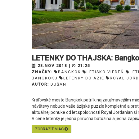
LETENKY DO THAJSKA: Bangkok 
28.NOV 2018 |
21:25
ZNAČKY:
BANGKOK
LETISKO VIEDEŇ
LET
BANGKOKU
LETENKY DO ÁZIE
ROYAL JORD
AUTOR:
DUŠAN
Kráľovské mesto Bangkok patrí k najzaujímavejším mie
návštevy nebude vaše ázijské puzzle kompletné a pre
aktuálnej ponuke od let.spoločnosti Royal Jordanian s
V cene letenky je jedna príručná batožina a jedna zapísa
ZOBRAZIŤ VIAC