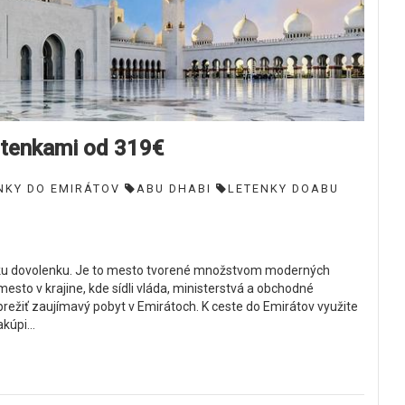
letenkami od 319€
NKY DO EMIRÁTOV
ABU DHABI
LETENKY DOABU
Ň
átku dovolenku. Je to mesto tvorené množstvom moderných
sto v krajine, kde sídli vláda, ministerstvá a obchodné
prežiť zaujímavý pobyt v Emirátoch. K ceste do Emirátov využite
kúpi...