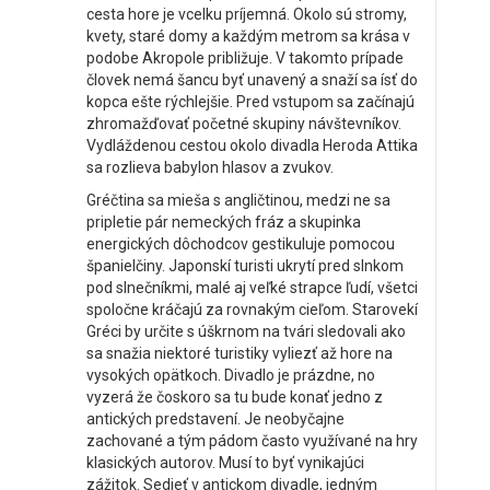
cesta hore je vcelku príjemná. Okolo sú stromy,
kvety, staré domy a každým metrom sa krása v
podobe Akropole približuje. V takomto prípade
človek nemá šancu byť unavený a snaží sa ísť do
kopca ešte rýchlejšie. Pred vstupom sa začínajú
zhromažďovať početné skupiny návštevníkov.
Vydláždenou cestou okolo divadla Heroda Attika
sa rozlieva babylon hlasov a zvukov.
Gréčtina sa mieša s angličtinou, medzi ne sa
pripletie pár nemeckých fráz a skupinka
energických dôchodcov gestikuluje pomocou
španielčiny. Japonskí turisti ukrytí pred slnkom
pod slnečníkmi, malé aj veľké strapce ľudí, všetci
spoločne kráčajú za rovnakým cieľom. Starovekí
Gréci by určite s úškrnom na tvári sledovali ako
sa snažia niektoré turistiky vyliezť až hore na
vysokých opätkoch. Divadlo je prázdne, no
vyzerá že čoskoro sa tu bude konať jedno z
antických predstavení. Je neobyčajne
zachované a tým pádom často využívané na hry
klasických autorov. Musí to byť vynikajúci
zážitok. Sedieť v antickom divadle, jedným