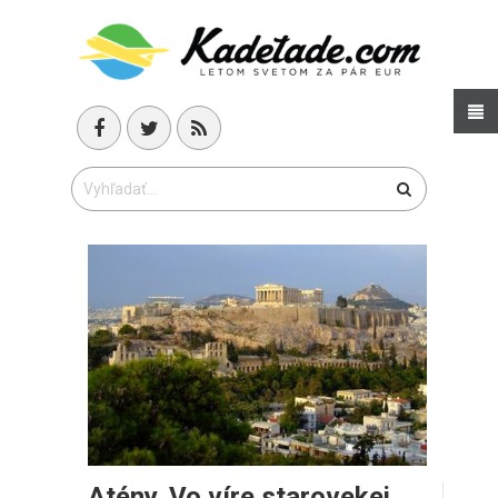
Atény. Vo víre starovekej