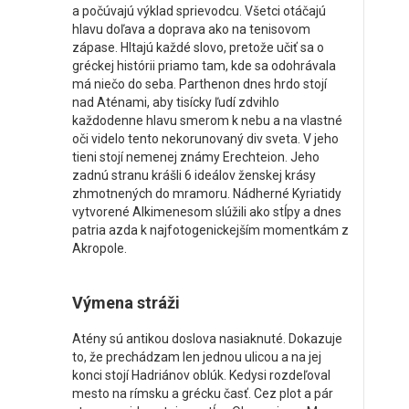
a počúvajú výklad sprievodcu. Všetci otáčajú
hlavu doľava a doprava ako na tenisovom
zápase. Hltajú každé slovo, pretože učiť sa o
gréckej histórii priamo tam, kde sa odohrávala
má niečo do seba. Parthenon dnes hrdo stojí
nad Aténami, aby tisícky ľudí zdvihlo
každodenne hlavu smerom k nebu a na vlastné
oči videlo tento nekorunovaný div sveta. V jeho
tieni stojí nemenej známy Erechteion. Jeho
zadnú stranu krášli 6 ideálov ženskej krásy
zhmotnených do mramoru. Nádherné Kyriatidy
vytvorené Alkimenesom slúžili ako stĺpy a dnes
patria azda k najfotogenickejším momentkám z
Akropole.
Výmena stráži
Atény sú antikou doslova nasiaknuté. Dokazuje
to, že prechádzam len jednou ulicou a na jej
konci stojí Hadriánov oblúk. Kedysi rozdeľoval
mesto na rímsku a grécku časť. Cez plot a pár