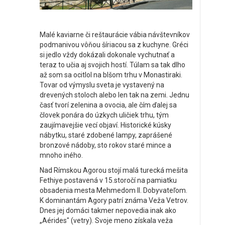
Malé kaviarne či reštaurácie vábia návštevníkov
podmanivou vôňou šíriacou sa z kuchyne. Gréci
si jedlo vždy dokázali dokonale vychutnať a
teraz to učia aj svojich hostí. Túlam sa tak dlho
až som sa ocitlol na blšom trhu v Monastiraki.
Tovar od výmyslu sveta je vystavený na
drevených stoloch alebo len tak na zemi. Jednu
časť tvorí zelenina a ovocia, ale čím ďalej sa
človek ponára do úzkych uličiek trhu, tým
zaujímavejšie vecí objaví. Historické kúsky
nábytku, staré zdobené lampy, zaprášené
bronzové nádoby, sto rokov staré mince a
mnoho iného.
Nad Rímskou Agorou stojí malá turecká mešita
Fethiye postavená v 15.storočí na pamiatku
obsadenia mesta Mehmedom II. Dobyvateľom.
K dominantám Agory patrí známa Veža Vetrov.
Dnes jej domáci takmer nepovedia inak ako
„Aérides" (vetry). Svoje meno získala veža