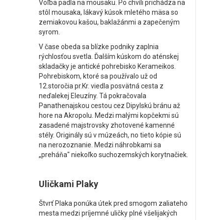
Voľba padla na mousaku. Po chvíli prichádza na
stôl mousaka, lákavý kúsok mletého mäsa so
zemiakovou kašou, baklažánmi a zapečeným
syrom.
V čase obeda sa blízke podniky zaplnia
rýchlosťou svetla. Ďalším kúskom do aténskej
skladačky je antické pohrebisko Kerameikos.
Pohrebiskom, ktoré sa používalo už od
12.storočia pr.Kr. viedla posvätná cesta z
neďalekej Eleuzíny. Tá pokračovala
Panathenajskou cestou cez Dipylskú bránu až
hore na Akropolu. Medzi malými kopčekmi sú
zasadené majstrovsky zhotovené kamenné
stély. Originály sú v múzeách, no tieto kópie sú
na nerozoznanie. Medzi náhrobkami sa
„preháňa" niekoľko suchozemských korytnačiek.
Uličkami Plaky
Štvrť Plaka ponúka útek pred smogom zaliateho
mesta medzi príjemné uličky plné všelijakých