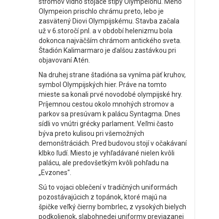
stromov vidno stojace stĺpy Olympeionu. Meno
Olympeion prischlo chrámu preto, lebo je
zasvätený Diovi Olympijskému. Stavba začala
už v 6.storočí pnl. a v období helenizmu bola
dokonca najväčším chrámom antického sveta.
Štadión Kalimarmaro je ďalšou zastávkou pri
objavovaní Atén.
Na druhej strane štadióna sa vyníma päť kruhov,
symbol Olympijských hier. Práve na tomto
mieste sa konali prvé novodobé olympijské hry.
Príjemnou cestou okolo mnohých stromov a
parkov sa presúvam k palácu Syntagma. Dnes
sídli vo vnútri grécky parlament. Veľmi často
býva preto kulisou pri všemožných
demonštráciách. Pred budovou stojí v očakávaní
klbko ľudí. Miesto je vyhľadávané nielen kvôli
palácu, ale predovšetkým kvôli pohľadu na
„Evzones".
Sú to vojaci oblečení v tradičných uniformách
pozostávajúcich z topánok, ktoré majú na
špičke veľký čierny bombrlec, z vysokých bielych
podkolienok, slabohnedej uniformy previazanej