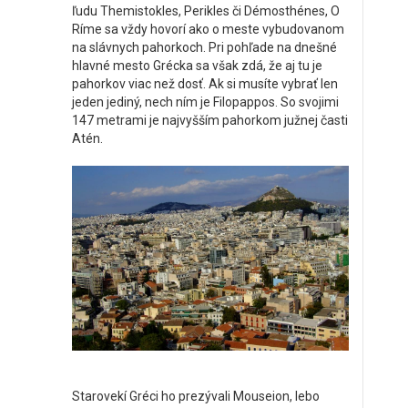
ľudu Themistokles, Perikles či Démosthénes, O
Ríme sa vždy hovorí ako o meste vybudovanom
na slávnych pahorkoch. Pri pohľade na dnešné
hlavné mesto Grécka sa však zdá, že aj tu je
pahorkov viac než dosť. Ak si musíte vybrať len
jeden jediný, nech ním je Filopappos. So svojimi
147 metrami je najvyšším pahorkom južnej časti
Atén.
Starovekí Gréci ho prezývali Mouseion, lebo