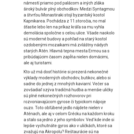
námestí priamo pod palácom a iných zláka
široký bulvár plný obchodíkov. Medzi Syntagmou
a štvrťou Monastiraki stojí byzantský kostol
Kapnikarea. Pochádza z 11.storočia, no mal
šťastie lebo len na príkaz kráľa sa mu vyhla
demolácia spoločne s celou ulice. Všade naokolo
sú moderné budovy a pohľad na starý kostol
ozdobenými mozaikami má zvláštny nádych
starých Atén. Hlavná tepna mesta Ermou sa s
pribúdajúcim časom zapĺňa nielen domácimi,
ale aj turistami.
Kto už má dosť histórie si prezerá nekonečné
výklady moderných obchodov, butikov, alebo si
sadne do jednej z mnohých kaviarní. Večer sa
zovšadiaľ ozýva tradičná hudba a menšie uličky
sú plné nekonečných rozhovorov pri
rozvoniavajúcom gyrose či typickom nápoje
ouzo. Toto obľúbené jedlo nájdete nielen v
Aténach, ale aj v celom Grécku na každom kroku
a stalo sa jedno z jeho symbolov. Veď kde inde si
lepšie vychutnáte gyros ako v uličkách, ktoré sa
zvažujú na Akropolu? Reštaurácie sú na