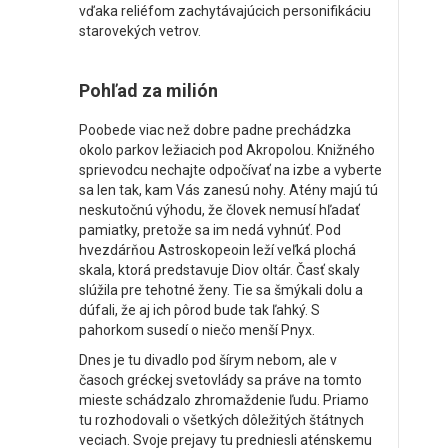
vďaka reliéfom zachytávajúcich personifikáciu
starovekých vetrov.
Pohľad za milión
Poobede viac než dobre padne prechádzka
okolo parkov ležiacich pod Akropolou. Knižného
sprievodcu nechajte odpočívať na izbe a vyberte
sa len tak, kam Vás zanesú nohy. Atény majú tú
neskutočnú výhodu, že človek nemusí hľadať
pamiatky, pretože sa im nedá vyhnúť. Pod
hvezdárňou Astroskopeoin leží veľká plochá
skala, ktorá predstavuje Diov oltár. Časť skaly
slúžila pre tehotné ženy. Tie sa šmýkali dolu a
dúfali, že aj ich pôrod bude tak ľahký. S
pahorkom susedí o niečo menší Pnyx.
Dnes je tu divadlo pod šírym nebom, ale v
časoch gréckej svetovlády sa práve na tomto
mieste schádzalo zhromaždenie ľudu. Priamo
tu rozhodovali o všetkých dôležitých štátnych
veciach. Svoje prejavy tu predniesli aténskemu