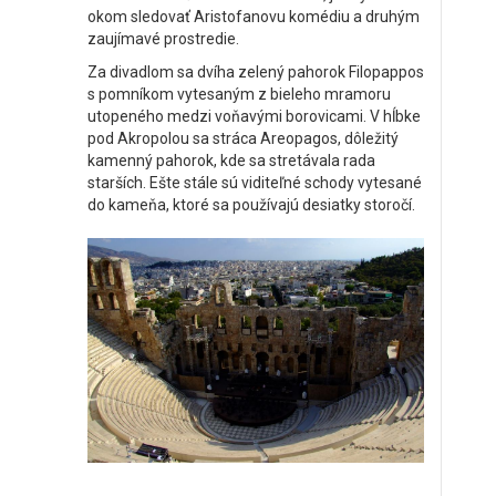
okom sledovať Aristofanovu komédiu a druhým
zaujímavé prostredie.
Za divadlom sa dvíha zelený pahorok Filopappos
s pomníkom vytesaným z bieleho mramoru
utopeného medzi voňavými borovicami. V hĺbke
pod Akropolou sa stráca Areopagos, dôležitý
kamenný pahorok, kde sa stretávala rada
starších. Ešte stále sú viditeľné schody vytesané
do kameňa, ktoré sa používajú desiatky storočí.