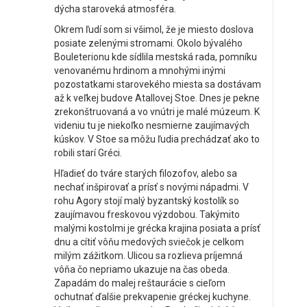
dýcha staroveká atmosféra.
Okrem ľudí som si všimol, že je miesto doslova
posiate zelenými stromami. Okolo bývalého
Bouleterionu kde sídlila mestská rada, pomníku
venovanému hrdinom a mnohými inými
pozostatkami starovekého miesta sa dostávam
až k veľkej budove Atallovej Stoe. Dnes je pekne
zrekonštruovaná a vo vnútri je malé múzeum. K
videniu tu je niekoľko nesmierne zaujímavých
kúskov. V Stoe sa môžu ľudia prechádzať ako to
robili starí Gréci.
Hľadieť do tváre starých filozofov, alebo sa
nechať inšpirovať a prísť s novými nápadmi. V
rohu Agory stojí malý byzantský kostolík so
zaujímavou freskovou výzdobou. Takýmito
malými kostolmi je grécka krajina posiata a prísť
dnu a cítiť vôňu medových sviečok je celkom
milým zážitkom. Ulicou sa rozlieva príjemná
vôňa čo nepriamo ukazuje na čas obeda.
Zapadám do malej reštaurácie s cieľom
ochutnať ďalšie prekvapenie gréckej kuchyne.