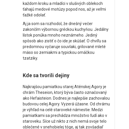
každom kroku a mladíci v slušivých oblekoch
ťahajú medové motúzy popod nos, až je veľmi
ťažké odolať.
Aj ja som sa rozhodol, že dnešný večer
zakončím výbornou gréckou kuchyňou. Jedálny
lístok ponúka mnoho neznámeho. Jediný
spôsob ako zistiť o čo ide je skúšať. O chvíľu sa
predomnou vyčaruje souvlaki, grilované mleté
mäso so zemiakmi a typickou omáčkou
tzatziky.
Kde sa tvorili dejiny
Najkrajšou pamiatkou starej Aténskej Agory je
chrám Theseion, ktorý býva často označovaný
ako Hefaisteion. Dodnes je najlepšie zachovalou
budovou celej Agory. Vyzerá úžasne. Od chrámu
je výhľad na celé staroveké námestie. Medzi
pamiatkami sa prechádza množstvo ľudí ako v
staroveku. Síce už nikto z nich nemá svoje telo
oblečené v snehobielej tóge, aj tak zovšadiaľ