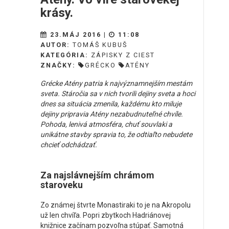
krásy.
23.MÁJ 2016 |
11:08
AUTOR:
TOMÁŠ KUBUŠ
KATEGÓRIA:
ZÁPISKY Z CIEST
ZNAČKY:
GRÉCKO
ATÉNY
Grécke Atény patria k najvýznamnejším mestám
sveta. Stáročia sa v nich tvorili dejiny sveta a hoci
dnes sa situácia zmenila, každému kto miluje
dejiny pripravia Atény nezabudnuteľné chvíle.
Pohoda, lenivá atmosféra, chuť souvlaki a
unikátne stavby spravia to, že odtiaľto nebudete
chcieť odchádzať.
Za najslávnejším chrámom
staroveku
Zo známej štvrte Monastiraki to je na Akropolu
už len chvíľa. Popri zbytkoch Hadriánovej
knižnice začínam pozvoľna stúpať. Samotná