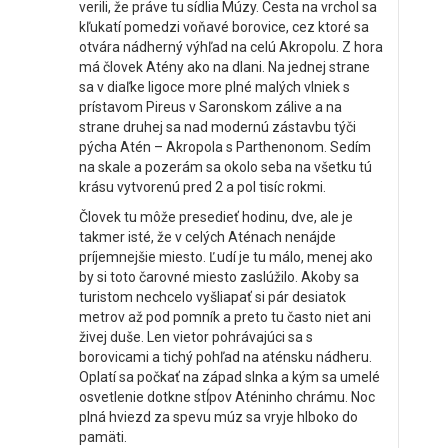
verili, že práve tu sídlia Múzy. Cesta na vrchol sa
kľukatí pomedzi voňavé borovice, cez ktoré sa
otvára nádherný výhľad na celú Akropolu. Z hora
má človek Atény ako na dlani. Na jednej strane
sa v diaľke ligoce more plné malých vlniek s
prístavom Pireus v Saronskom zálive a na
strane druhej sa nad modernú zástavbu týči
pýcha Atén – Akropola s Parthenonom. Sedím
na skale a pozerám sa okolo seba na všetku tú
krásu vytvorenú pred 2 a pol tisíc rokmi.
Človek tu môže presedieť hodinu, dve, ale je
takmer isté, že v celých Aténach nenájde
príjemnejšie miesto. Ľudí je tu málo, menej ako
by si toto čarovné miesto zaslúžilo. Akoby sa
turistom nechcelo vyšliapať si pár desiatok
metrov až pod pomník a preto tu často niet ani
živej duše. Len vietor pohrávajúci sa s
borovicami a tichý pohľad na aténsku nádheru.
Oplatí sa počkať na západ slnka a kým sa umelé
osvetlenie dotkne stĺpov Aténinho chrámu. Noc
plná hviezd za spevu múz sa vryje hlboko do
pamäti.