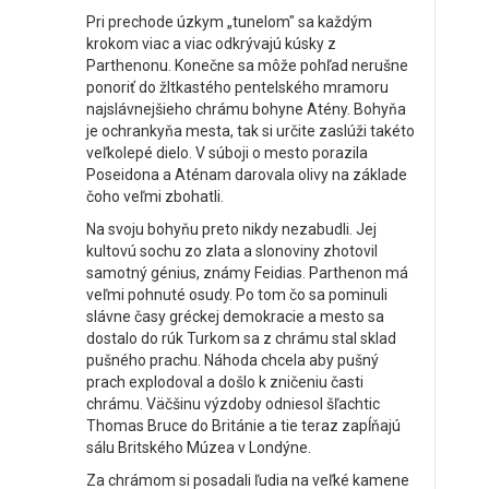
Pri prechode úzkym „tunelom" sa každým
krokom viac a viac odkrývajú kúsky z
Parthenonu. Konečne sa môže pohľad nerušne
ponoriť do žltkastého pentelského mramoru
najslávnejšieho chrámu bohyne Atény. Bohyňa
je ochrankyňa mesta, tak si určite zaslúži takéto
veľkolepé dielo. V súboji o mesto porazila
Poseidona a Aténam darovala olivy na základe
čoho veľmi zbohatli.
Na svoju bohyňu preto nikdy nezabudli. Jej
kultovú sochu zo zlata a slonoviny zhotovil
samotný génius, známy Feidias. Parthenon má
veľmi pohnuté osudy. Po tom čo sa pominuli
slávne časy gréckej demokracie a mesto sa
dostalo do rúk Turkom sa z chrámu stal sklad
pušného prachu. Náhoda chcela aby pušný
prach explodoval a došlo k zničeniu časti
chrámu. Väčšinu výzdoby odniesol šľachtic
Thomas Bruce do Británie a tie teraz zapĺňajú
sálu Britského Múzea v Londýne.
Za chrámom si posadali ľudia na veľké kamene