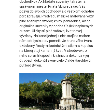
obchodíkov. Ak hľadáte suveníry, tak ste na
správnom mieste. Priateľskí predavači Vás
pozvú do svojich obchodov a o všetkom ochotne
porozprávajú. Predvedú maličké maľované vázy
plné antických vzorov, knihy, pohľadnice, alebo
originálne suveníry v podobe fľašiek naplnených
ouzom. Uličky sú plné voňavej kvetinovej
výzdoby. Na konci jednej z nich stojí na malom
námestí Lysikratov pomník. Je kruhového tvaru
ozdobený šiestymi korintskými stĺpmi s kupolou
na ktorej stojí kamenný kvet. V stredoveku z
neho spravili kapucíni knižnicu a dokonca v jej
útrobách dokončil svoje dielo Childe Haroldovú
púť lord Byron.