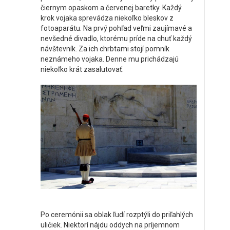
čiernym opaskom a červenej baretky. Každý
krok vojaka sprevádza niekoľko bleskov z
fotoaparátu. Na prvý pohľad veľmi zaujímavé a
nevšedné divadlo, ktorému príde na chuť každý
návštevník. Za ich chrbtami stojí pomník
neznámeho vojaka. Denne mu prichádzajú
niekoľko krát zasalutovať.
Po ceremónii sa oblak ľudí rozptýli do priľahlých
uličiek. Niektorí nájdu oddych na príjemnom