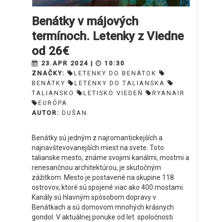
Benátky v májových
termínoch. Letenky z Viedne
od 26€
23.APR 2024 |
10:30
ZNAČKY:
LETENKY DO BENÁTOK
BENÁTKY
LETENKY DO TALIANSKA
TALIANSKO
LETISKO VIEDEŇ
RYANAIR
EURÓPA
AUTOR:
DUŠAN
Benátky sú jedným z najromantickejších a
najnavštevovanejších miest na svete. Toto
talianske mesto, známe svojimi kanálmi, mostmi a
renesančnou architektúrou, je skutočným
zážitkom. Mesto je postavené na skupine 118
ostrovov, ktoré sú spojené viac ako 400 mostami.
Kanály sú hlavným spôsobom dopravy v
Benátkach a sú domovom mnohých krásnych
gondol. V aktuálnej ponuke od let. spoločnosti