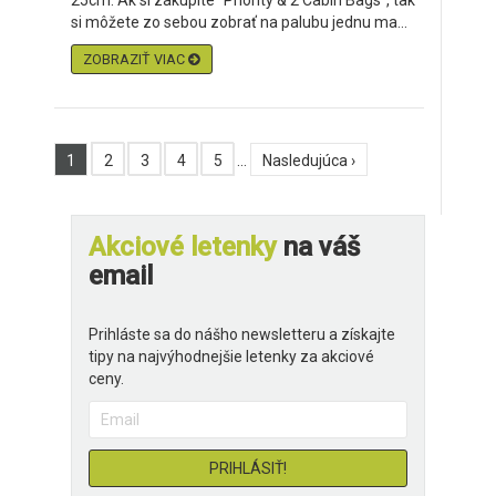
25cm. Ak si zakúpite "Priority & 2 Cabin Bags", tak
si môžete zo sebou zobrať na palubu jednu ma...
ZOBRAZIŤ VIAC
1
2
3
4
5
…
Nasledujúca ›
Akciové letenky
na váš
email
Prihláste sa do nášho newsletteru a získajte
tipy na najvýhodnejšie letenky za akciové
ceny.