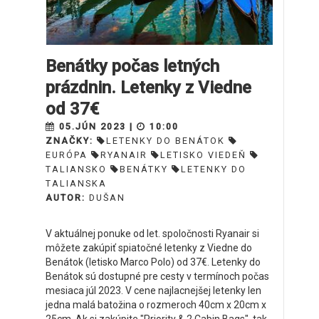
Benátky počas letných
prázdnin. Letenky z Viedne
od 37€
05.JÚN 2023 |
10:00
ZNAČKY:
LETENKY DO BENÁTOK
EURÓPA
RYANAIR
LETISKO VIEDEŇ
TALIANSKO
BENÁTKY
LETENKY DO
TALIANSKA
AUTOR:
DUŠAN
V aktuálnej ponuke od let. spoločnosti Ryanair si
môžete zakúpiť spiatočné letenky z Viedne do
Benátok (letisko Marco Polo) od 37€. Letenky do
Benátok sú dostupné pre cesty v termínoch počas
mesiaca júl 2023. V cene najlacnejšej letenky len
jedna malá batožina o rozmeroch 40cm x 20cm x