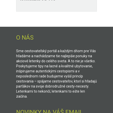
O NÁS
Sme cestovateľský portál a každým dňom pre Vás
hľadáme a nachádzame tie najlepšie ponuky na
akciové letenky do celého sveta. A to nie je všetko.
Poskytujeme tipy na lacné a kvalitné ubytovanie,
inšpirujeme autentickými cestopismi a v
neposlednom rade budujeme vyšší princíp
cestovania – spájame cestovateľov, ktorí si hľadajú
parťákov na svoje dobrodružné cesty-necesty.
Letenkami to nekončí, letenkami to ešte len
začína.
NOVINKY NA VÁŠ EMAIL