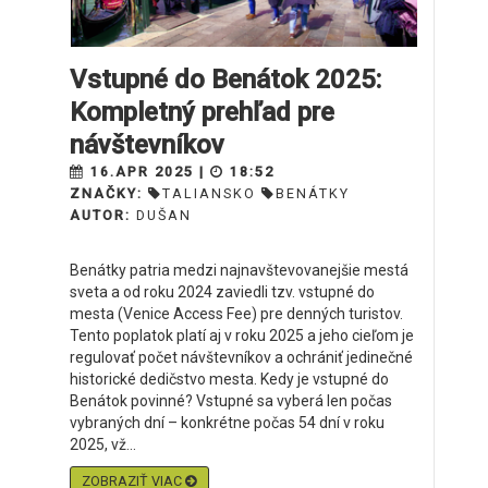
Vstupné do Benátok 2025:
Kompletný prehľad pre
návštevníkov
16.APR 2025 |
18:52
ZNAČKY:
TALIANSKO
BENÁTKY
AUTOR:
DUŠAN
Benátky patria medzi najnavštevovanejšie mestá
sveta a od roku 2024 zaviedli tzv. vstupné do
mesta (Venice Access Fee) pre denných turistov.
Tento poplatok platí aj v roku 2025 a jeho cieľom je
regulovať počet návštevníkov a ochrániť jedinečné
historické dedičstvo mesta. Kedy je vstupné do
Benátok povinné? Vstupné sa vyberá len počas
vybraných dní – konkrétne počas 54 dní v roku
2025, vž...
ZOBRAZIŤ VIAC