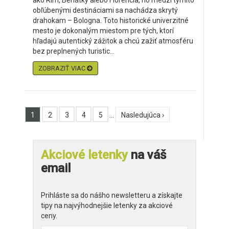
ako Rím, Benátky alebo Florencia, no medzi týmito
obľúbenými destináciami sa nachádza skrytý
drahokam – Bologna. Toto historické univerzitné
mesto je dokonalým miestom pre tých, ktorí
hľadajú autentický zážitok a chcú zažiť atmosféru
bez preplnených turistic...
ZOBRAZIŤ VIAC
1
2
3
4
5
…
Nasledujúca ›
Akciové letenky
na váš
email
Prihláste sa do nášho newsletteru a získajte
tipy na najvýhodnejšie letenky za akciové
ceny.