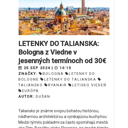
LETENKY DO TALIANSKA:
Bologna z Viedne v
jesenných termínoch od 30€
25.SEP 2024 |
10:15
ZNAČKY:
BOLOGNA
LETENKY DO
BOLOGNE
LETENKY DO TALIANSKA
TALIANSKO
RYANAIR
LETISKO VIEDEŇ
EURÓPA
AUTOR:
DUŠAN
Taliansko je známe svojou bohatou históriou,
nádhernou architektúrou a vynikajúcou kuchyňou.
Medzi týmito pokladmi sa často spomínajú mestá