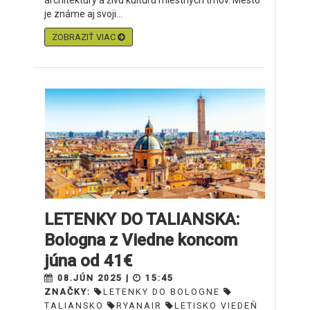
architektúry a živú kultúru miestnych trhov. Mesto
je známe aj svoji...
ZOBRAZIŤ VIAC
LETENKY DO TALIANSKA:
Bologna z Viedne koncom
júna od 41€
08.JÚN 2025 |
15:45
ZNAČKY:
LETENKY DO BOLOGNE
TALIANSKO
RYANAIR
LETISKO VIEDEŇ