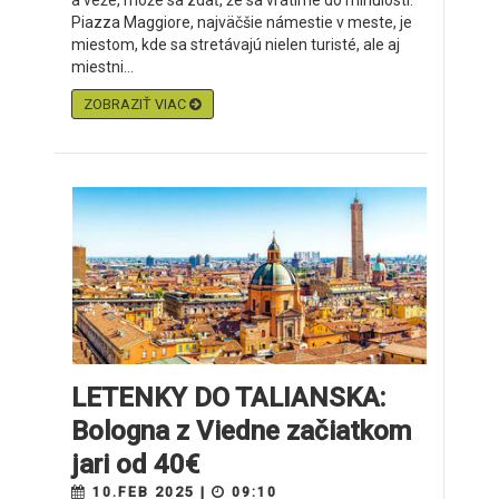
a veže, môže sa zdať, že sa vrátime do minulosti.
Piazza Maggiore, najväčšie námestie v meste, je
miestom, kde sa stretávajú nielen turisté, ale aj
miestni...
ZOBRAZIŤ VIAC
LETENKY DO TALIANSKA:
Bologna z Viedne začiatkom
jari od 40€
10.FEB 2025 |
09:10