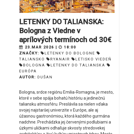
LETENKY DO TALIANSKA:
Bologna z Viedne v
aprílových termínoch od 30€
23.MAR 2026 |
18:00
ZNAČKY:
LETENKY DO BOLOGNE
TALIANSKO
RYANAIR
LETISKO VIEDEŇ
BOLOGNA
LETENKY DO TALIANSKA
EURÓPA
AUTOR:
DUŠAN
Bologna, srdce regiónu Emilia-Romagna, je mesto,
ktoré v sebe spája bohatú históriu a jedinečnú
taliansku atmosféru. Preslávila sa nielen vďaka
svojej najstaršej univerzite v Európe, ale aj
úžasnou gastronómiou, ktorá každého gurmána
nadchne. Prechádzka jej červenými podlubiami a
úzkymi uličkami odhaľuje skvosty stredovekej