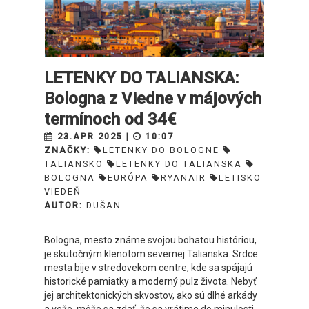
LETENKY DO TALIANSKA:
Bologna z Viedne v májových
termínoch od 34€
23.APR 2025 |
10:07
ZNAČKY:
LETENKY DO BOLOGNE
TALIANSKO
LETENKY DO TALIANSKA
BOLOGNA
EURÓPA
RYANAIR
LETISKO
VIEDEŇ
AUTOR:
DUŠAN
Bologna, mesto známe svojou bohatou históriou,
je skutočným klenotom severnej Talianska. Srdce
mesta bije v stredovekom centre, kde sa spájajú
historické pamiatky a moderný pulz života. Nebyť
jej architektonických skvostov, ako sú dlhé arkády