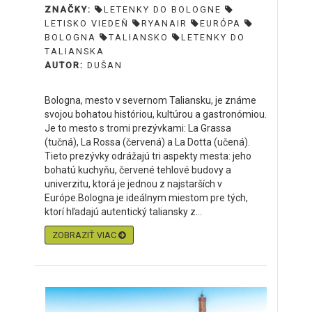
ZNAČKY:
LETENKY DO BOLOGNE
LETISKO VIEDEŇ
RYANAIR
EURÓPA
BOLOGNA
TALIANSKO
LETENKY DO
TALIANSKA
AUTOR:
DUŠAN
Bologna, mesto v severnom Taliansku, je známe
svojou bohatou históriou, kultúrou a gastronómiou.
Je to mesto s tromi prezývkami: La Grassa
(tučná), La Rossa (červená) a La Dotta (učená).
Tieto prezývky odrážajú tri aspekty mesta: jeho
bohatú kuchyňu, červené tehlové budovy a
univerzitu, ktorá je jednou z najstarších v
Európe.Bologna je ideálnym miestom pre tých,
ktorí hľadajú autentický taliansky z...
ZOBRAZIŤ VIAC