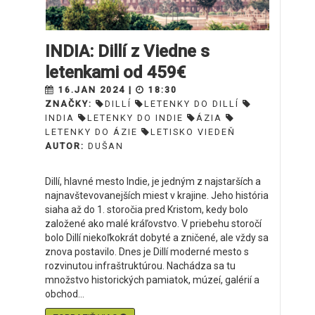
INDIA: Dillí z Viedne s
letenkami od 459€
16.JAN 2024 |
18:30
ZNAČKY:
DILLÍ
LETENKY DO DILLÍ
INDIA
LETENKY DO INDIE
ÁZIA
LETENKY DO ÁZIE
LETISKO VIEDEŇ
AUTOR:
DUŠAN
Dillí, hlavné mesto Indie, je jedným z najstarších a
najnavštevovanejších miest v krajine. Jeho história
siaha až do 1. storočia pred Kristom, kedy bolo
založené ako malé kráľovstvo. V priebehu storočí
bolo Dillí niekoľkokrát dobyté a zničené, ale vždy sa
znova postavilo. Dnes je Dillí moderné mesto s
rozvinutou infraštruktúrou. Nachádza sa tu
množstvo historických pamiatok, múzeí, galérií a
obchod...