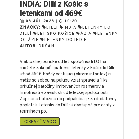
INDIA: Dillí z Košíc s
letenkami od 469€
03.JÚL 2023 |
10:20
ZNAČKY:
DILLÍ
INDIA
LETENKY DO
DILLÍ
LETISKO KOŠICE
ÁZIA
LETENKY
DO ÁZIE
LETENKY DO INDIE
AUTOR:
DUŠAN
V aktuálnej ponuke od let. spoločnosti LOT si
môžete zakúpiť spiatočné letenky z Košíc do Dillí
už od 469€. Každý cestujúci (okrem infantov) si
môže so sebou na palubu vziať spravidla 1 ks
príručnej batožiny limitovaných rozmerov a
hmotnosti v závislosti od leteckej spoločnosti.
Zapísaná batožina do podpalubia je za dodatočný
poplatok. Letenky do Dillí sú dostupné pre cesty v
termínoch po...
ZOBRAZIŤ VIAC