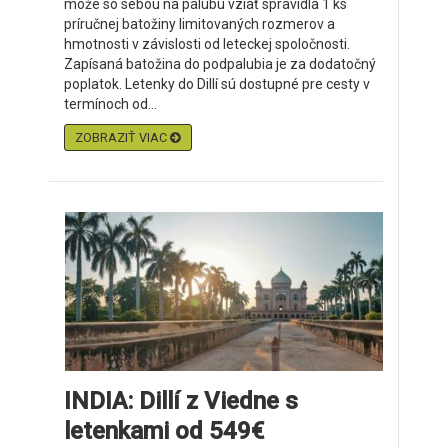
môže so sebou na palubu vziať spravidla 1 ks
príručnej batožiny limitovaných rozmerov a
hmotnosti v závislosti od leteckej spoločnosti.
Zapísaná batožina do podpalubia je za dodatočný
poplatok. Letenky do Dillí sú dostupné pre cesty v
termínoch od...
ZOBRAZIŤ VIAC
INDIA: Dillí z Viedne s
letenkami od 549€