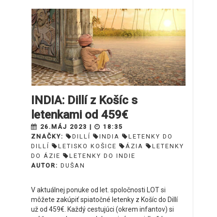
INDIA: Dillí z Košíc s
letenkami od 459€
26.MÁJ 2023 |
18:35
ZNAČKY:
DILLÍ
INDIA
LETENKY DO
DILLÍ
LETISKO KOŠICE
ÁZIA
LETENKY
DO ÁZIE
LETENKY DO INDIE
AUTOR:
DUŠAN
V aktuálnej ponuke od let. spoločnosti LOT si
môžete zakúpiť spiatočné letenky z Košíc do Dillí
už od 459€. Každý cestujúci (okrem infantov) si