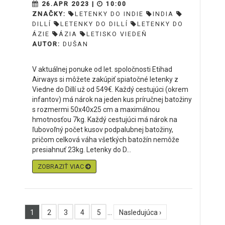
26.APR 2023 |
10:00
ZNAČKY:
LETENKY DO INDIE
INDIA
DILLÍ
LETENKY DO DILLÍ
LETENKY DO
ÁZIE
ÁZIA
LETISKO VIEDEŇ
AUTOR:
DUŠAN
V aktuálnej ponuke od let. spoločnosti Etihad
Airways si môžete zakúpiť spiatočné letenky z
Viedne do Dillí už od 549€. Každý cestujúci (okrem
infantov) má nárok na jeden kus príručnej batožiny
s rozmermi 50x40x25 cm a maximálnou
hmotnosťou 7kg. Každý cestujúci má nárok na
ľubovoľný počet kusov podpalubnej batožiny,
pričom celková váha všetkých batožín nemôže
presiahnuť 23kg. Letenky do D...
ZOBRAZIŤ VIAC
1
2
3
4
5
…
Nasledujúca ›