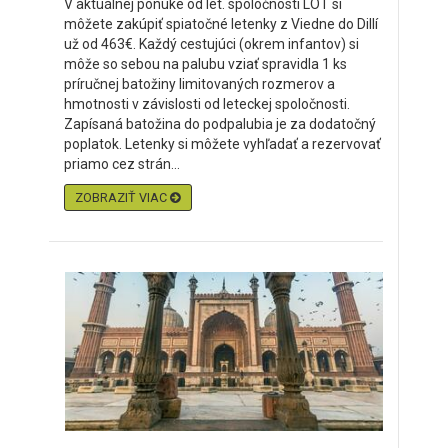
V aktuálnej ponuke od let. spoločnosti LOT si
môžete zakúpiť spiatočné letenky z Viedne do Dillí
už od 463€. Každý cestujúci (okrem infantov) si
môže so sebou na palubu vziať spravidla 1 ks
príručnej batožiny limitovaných rozmerov a
hmotnosti v závislosti od leteckej spoločnosti.
Zapísaná batožina do podpalubia je za dodatočný
poplatok. Letenky si môžete vyhľadať a rezervovať
priamo cez strán...
ZOBRAZIŤ VIAC