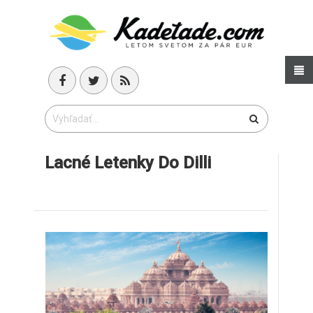
Lacné Letenky Do Dilli