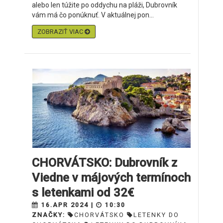
alebo len túžite po oddychu na pláži, Dubrovník
vám má čo ponúknuť. V aktuálnej pon...
ZOBRAZIŤ VIAC
CHORVÁTSKO: Dubrovník z
Viedne v májových termínoch
s letenkami od 32€
16.APR 2024 |
10:30
ZNAČKY:
CHORVÁTSKO
LETENKY DO