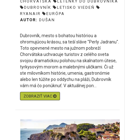
CHORVÁTSKA
LETENKY DO DUBROVNÍKA
DUBROVNÍK
LETISKO VIEDEŇ
RYANAIR
EURÓPA
AUTOR:
DUŠAN
Dubrovník, mesto s bohatou históriou a
ohromujúcou krásou, sa teší sláve "Perly Jadranu".
Toto opevnené mesto na južnom pobreží
Chorvátska uchvacuje turistov z celého sveta
svojou dramatickou polohou na skalnatom útese,
tyrkysovým morom a malebnými uličkami. Či už
ste milovníkom histórie, umenia, gastronómie
alebo len túžite po oddychu na pláži, Dubrovník
vám má čo ponúknuť. V aktuálnej pon...
ZOBRAZIŤ VIAC