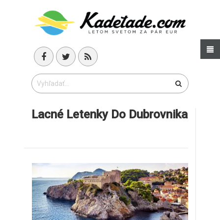
Lacné Letenky Do Dubrovnika