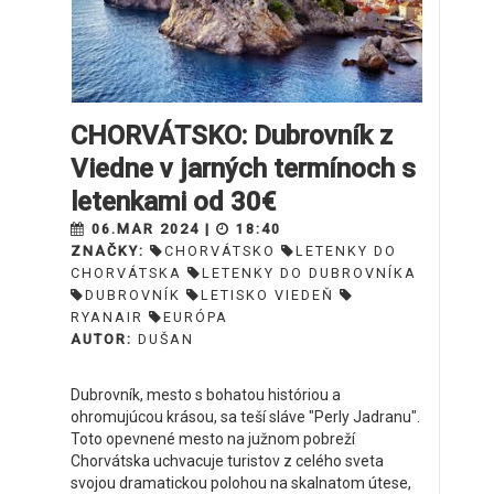
CHORVÁTSKO: Dubrovník z
Viedne v jarných termínoch s
letenkami od 30€
06.MAR 2024 |
18:40
ZNAČKY:
CHORVÁTSKO
LETENKY DO
CHORVÁTSKA
LETENKY DO DUBROVNÍKA
DUBROVNÍK
LETISKO VIEDEŇ
RYANAIR
EURÓPA
AUTOR:
DUŠAN
Dubrovník, mesto s bohatou históriou a
ohromujúcou krásou, sa teší sláve "Perly Jadranu".
Toto opevnené mesto na južnom pobreží
Chorvátska uchvacuje turistov z celého sveta
svojou dramatickou polohou na skalnatom útese,