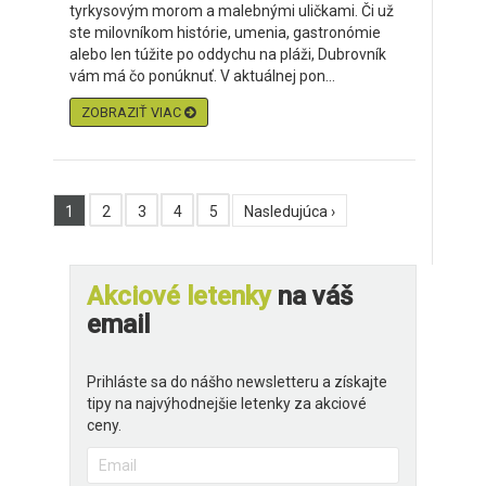
tyrkysovým morom a malebnými uličkami. Či už
ste milovníkom histórie, umenia, gastronómie
alebo len túžite po oddychu na pláži, Dubrovník
vám má čo ponúknuť. V aktuálnej pon...
ZOBRAZIŤ VIAC
1
2
3
4
5
Nasledujúca ›
Akciové letenky
na váš
email
Prihláste sa do nášho newsletteru a získajte
tipy na najvýhodnejšie letenky za akciové
ceny.