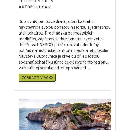
LETISKO VIEDEŇ
AUTOR:
DUŠAN
Dubrovník, perlou Jadranu, očarí každého
návštevníka svojou bohatou históriou a jedinečnou
architektúrou. Prechádzka po mestských
hradbách, zapísaných do zoznamu svetového
dedičstva UNESCO, ponúka nezabudnuteľný
pohľad na historické centrum mesta a jeho okolie.
Návšteva Dubrovníka je skvelou príležitosťou
spoznať bohaté kultúrne dedičstvo tohto regiónu.
V aktuálnej ponuke od let. spoločnost...
ZOBRAZIŤ VIAC