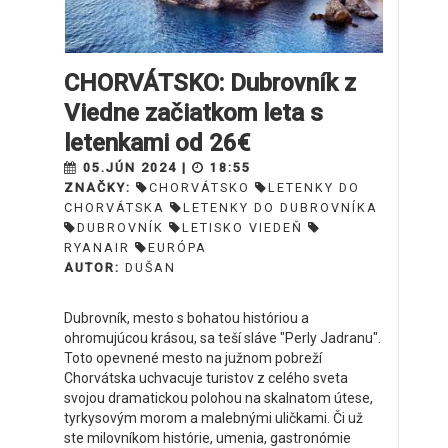
CHORVÁTSKO: Dubrovník z
Viedne začiatkom leta s
letenkami od 26€
05.JÚN 2024 |
18:55
ZNAČKY:
CHORVÁTSKO
LETENKY DO
CHORVÁTSKA
LETENKY DO DUBROVNÍKA
DUBROVNÍK
LETISKO VIEDEŇ
RYANAIR
EURÓPA
AUTOR:
DUŠAN
Dubrovník, mesto s bohatou históriou a
ohromujúcou krásou, sa teší sláve "Perly Jadranu".
Toto opevnené mesto na južnom pobreží
Chorvátska uchvacuje turistov z celého sveta
svojou dramatickou polohou na skalnatom útese,
tyrkysovým morom a malebnými uličkami. Či už
ste milovníkom histórie, umenia, gastronómie