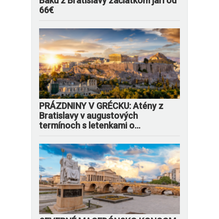
Baku z Bratislavy začiatkom jari od
66€
PRÁZDNINY V GRÉCKU: Atény z
Bratislavy v augustových
termínoch s letenkami o...