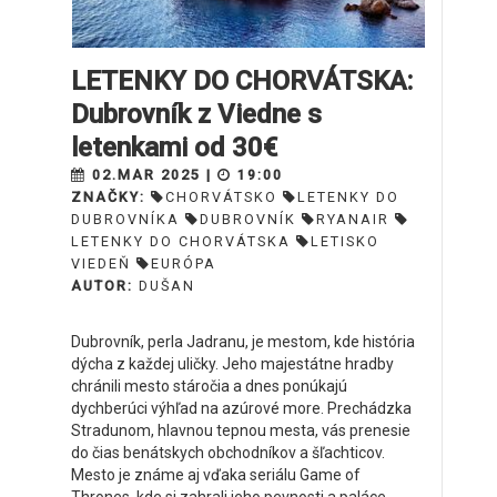
LETENKY DO CHORVÁTSKA:
Dubrovník z Viedne s
letenkami od 30€
02.MAR 2025 |
19:00
ZNAČKY:
CHORVÁTSKO
LETENKY DO
DUBROVNÍKA
DUBROVNÍK
RYANAIR
LETENKY DO CHORVÁTSKA
LETISKO
VIEDEŇ
EURÓPA
AUTOR:
DUŠAN
Dubrovník, perla Jadranu, je mestom, kde história
dýcha z každej uličky. Jeho majestátne hradby
chránili mesto stáročia a dnes ponúkajú
dychberúci výhľad na azúrové more. Prechádzka
Stradunom, hlavnou tepnou mesta, vás prenesie
do čias benátskych obchodníkov a šľachticov.
Mesto je známe aj vďaka seriálu Game of