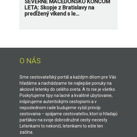
SEVERNÉ MACEDÓNSKO KONCOM
LETA: Skopje z Bratislavy na
predĺžený víkend s le...
O NÁS
Sme cestovateľský portál a každým dňom pre Vás
hľadáme a nachádzame tie najlepšie ponuky na
akciové letenky do celého sveta. A to nie je všetko.
Poskytujeme tipy na lacné a kvalitné ubytovanie,
inšpirujeme autentickými cestopismi a v
neposlednom rade budujeme vyšší princíp
cestovania – spájame cestovateľov, ktorí si hľadajú
parťákov na svoje dobrodružné cesty-necesty.
Letenkami to nekončí, letenkami to ešte len
začína.