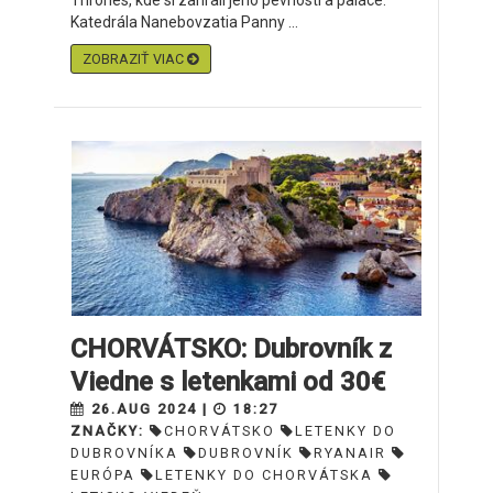
Thrones, kde si zahrali jeho pevnosti a paláce.
Katedrála Nanebovzatia Panny ...
ZOBRAZIŤ VIAC
CHORVÁTSKO: Dubrovník z
Viedne s letenkami od 30€
26.AUG 2024 |
18:27
ZNAČKY:
CHORVÁTSKO
LETENKY DO
DUBROVNÍKA
DUBROVNÍK
RYANAIR
EURÓPA
LETENKY DO CHORVÁTSKA