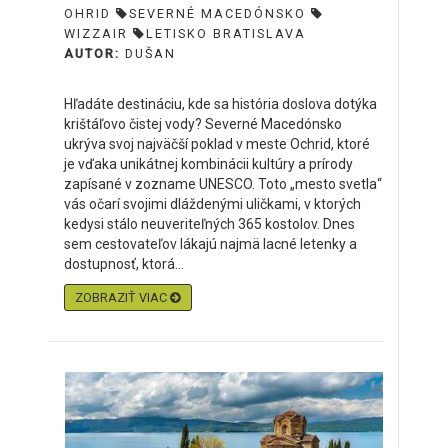
OHRID
SEVERNÉ MACEDÓNSKO
WIZZAIR
LETISKO BRATISLAVA
AUTOR:
DUŠAN
Hľadáte destináciu, kde sa história doslova dotýka
krištáľovo čistej vody? Severné Macedónsko
ukrýva svoj najväčší poklad v meste Ochrid, ktoré
je vďaka unikátnej kombinácii kultúry a prírody
zapísané v zozname UNESCO. Toto „mesto svetla“
vás očarí svojimi dláždenými uličkami, v ktorých
kedysi stálo neuveriteľných 365 kostolov. Dnes
sem cestovateľov lákajú najmä lacné letenky a
dostupnosť, ktorá...
ZOBRAZIŤ VIAC