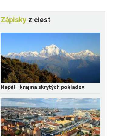
Zápisky
z ciest
Nepál - krajina skrytých pokladov