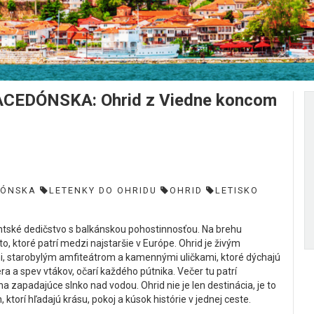
EDÓNSKA: Ohrid z Viedne koncom
DÓNSKA
LETENKY DO OHRIDU
OHRID
LETISKO
ntské dedičstvo s balkánskou pohostinnosťou. Na brehu
, ktoré patrí medzi najstaršie v Európe. Ohrid je živým
, starobylým amfiteátrom a kamennými uličkami, ktoré dýchajú
era a spev vtákov, očarí každého pútnika. Večer tu patrí
zapadajúce slnko nad vodou. Ohrid nie je len destinácia, je to
, ktorí hľadajú krásu, pokoj a kúsok histórie v jednej ceste.