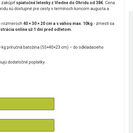
e zakúpiť
spiatočné letenky z Viedne do Ohridu od 38€.
Cena
hridu sú dostupné pre cesty v termínoch koncom augusta a
a o rozmeroch
40 × 30 × 20 cm a s váhou max. 10kg
- zmestí sa
strácia online už 1 dni pred odletom.
0 kg príručná batožina (55×40×23 cm) – do odkladacieho
hujú dodatočné poplatky.