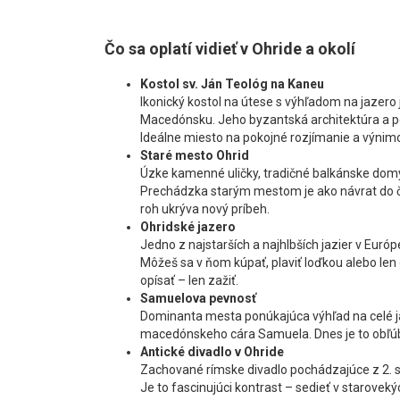
Čo sa oplatí vidieť v Ohride a okolí
Kostol sv. Ján Teológ na Kaneu
Ikonický kostol na útese s výhľadom na jazer
Macedónsku. Jeho byzantská architektúra a p
Ideálne miesto na pokojné rozjímanie a výnim
Staré mesto Ohrid
Úzke kamenné uličky, tradičné balkánske dom
Prechádzka starým mestom je ako návrat do čias
roh ukrýva nový príbeh.
Ohridské jazero
Jedno z najstarších a najhlbších jazier v Euró
Môžeš sa v ňom kúpať, plaviť loďkou alebo len 
opísať – len zažiť.
Samuelova pevnosť
Dominanta mesta ponúkajúca výhľad na celé jaz
macedónskeho cára Samuela. Dnes je to obľúb
Antické divadlo v Ohride
Zachované rímske divadlo pochádzajúce z 2. st
Je to fascinujúci kontrast – sedieť v starovek