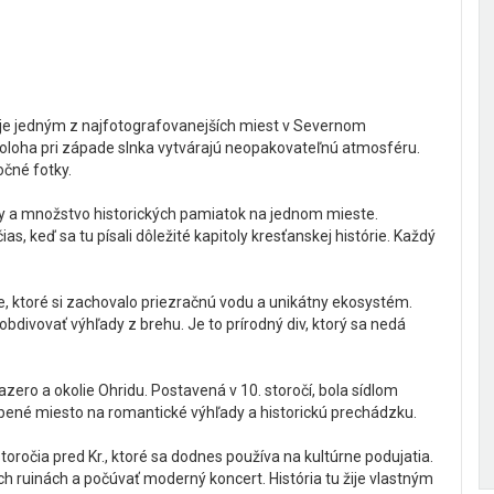
o je jedným z najfotografovanejších miest v Severnom
oloha pri západe slnka vytvárajú neopakovateľnú atmosféru.
očné fotky.
y a množstvo historických pamiatok na jednom mieste.
, keď sa tu písali dôležité kapitoly kresťanskej histórie. Každý
pe, ktoré si zachovalo priezračnú vodu a unikátny ekosystém.
obdivovať výhľady z brehu. Je to prírodný div, ktorý sa nedá
ero a okolie Ohridu. Postavená v 10. storočí, bola sídlom
ené miesto na romantické výhľady a historickú prechádzku.
oročia pred Kr., ktoré sa dodnes používa na kultúrne podujatia.
ých ruinách a počúvať moderný koncert. História tu žije vlastným