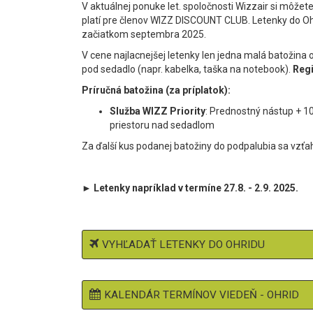
V aktuálnej ponuke let. spoločnosti Wizzair si môžet
platí pre členov WIZZ DISCOUNT CLUB. Letenky do O
začiatkom septembra 2025.
V cene najlacnejšej letenky len jedna malá batožin
pod sedadlo (napr. kabelka, taška na notebook).
Regi
Príručná batožina (za príplatok):
Služba WIZZ Priority
: Prednostný nástup + 1
priestoru nad sedadlom
Za ďalší kus podanej batožiny do podpalubia sa vzťa
► Letenky napríklad v termíne 27.8. - 2.9. 2025.
VYHĽADAŤ LETENKY DO OHRIDU
KALENDÁR TERMÍNOV VIEDEŇ - OHRID