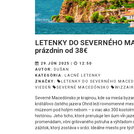
LETENKY DO SEVERNÉHO MAC
prázdnin od 38€
29.JÚN 2025 |
12:50
AUTOR:
DUŠAN
KATEGÓRIA:
LACNÉ LETENKY
ZNAČKY:
LETENKY DO SEVERNÉHO MACE
VIEDEŇ
SEVERNÉ MACEDÓNSKO
WIZZAIR
Severné Macedónsko je krajinou, kde sa mieša byza
krištáľovo čistého jazera Ohrid leží rovnomenné mesto
múzeom pod holým nebom – s viac ako 300 kostolmi
históriou. Jeho ticho, ktoré prerušuje len šum vĺn jaz
promenádam, vôni grilovaného pstruha a výhľadom na 
zážitok, ktorý zostáva v srdci. Ideálne miesto pre tých