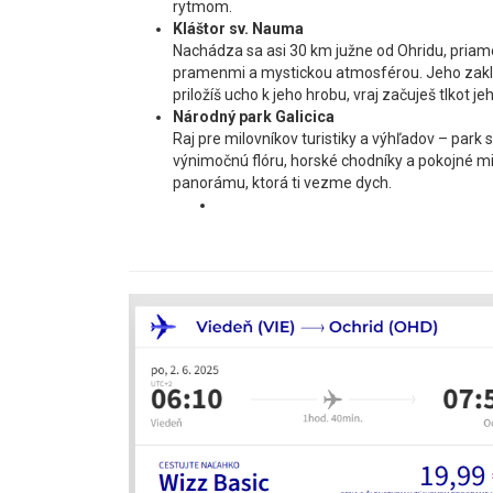
rytmom.
Kláštor sv. Nauma
Nachádza sa asi 30 km južne od Ohridu, priamo
pramenmi a mystickou atmosférou. Jeho zaklad
priložíš ucho k jeho hrobu, vraj začuješ tlkot je
Národný park Galicica
Raj pre milovníkov turistiky a výhľadov – park
výnimočnú flóru, horské chodníky a pokojné mi
panorámu, ktorá ti vezme dych.