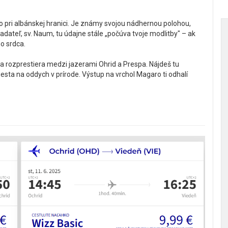
 pri albánskej hranici. Je známy svojou nádhernou polohou,
ateľ, sv. Naum, tu údajne stále „počúva tvoje modlitby" – ak
ho srdca.
 sa rozprestiera medzi jazerami Ohrid a Prespa. Nájdeš tu
esta na oddych v prírode. Výstup na vrchol Magaro ti odhalí