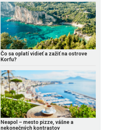
Čo sa oplatí vidieť a zažiť na ostrove
Korfu?
Neapol – mesto pizze, vášne a
nekonečných kontrastov