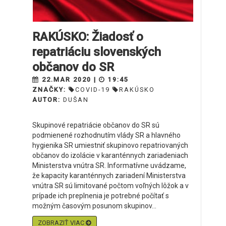
RAKÚSKO: Žiadosť o
repatriáciu slovenských
občanov do SR
22.MAR 2020 |
19:45
ZNAČKY:
COVID-19
RAKÚSKO
AUTOR:
DUŠAN
Skupinové repatriácie občanov do SR sú
podmienené rozhodnutím vlády SR a hlavného
hygienika SR umiestniť skupinovo repatriovaných
občanov do izolácie v karanténnych zariadeniach
Ministerstva vnútra SR. Informatívne uvádzame,
že kapacity karanténnych zariadení Ministerstva
vnútra SR sú limitované počtom voľných lôžok a v
prípade ich preplnenia je potrebné počítať s
možným časovým posunom skupinov...
ZOBRAZIŤ VIAC