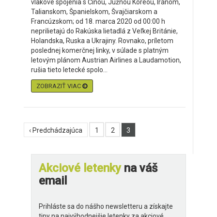
vlakové spojenia s Čínou, Južnou Kóreou, Iránom,
Talianskom, Španielskom, Švajčiarskom a
Francúzskom; od 18. marca 2020 od 00:00 h
neprilietajú do Rakúska lietadlá z Veľkej Británie,
Holandska, Ruska a Ukrajiny. Rovnako, príletom
poslednej komerčnej linky, v súlade s platným
letovým plánom Austrian Airlines a Laudamotion,
rušia tieto letecké spolo...
ZOBRAZIŤ VIAC
‹ Predchádzajúca
1
2
3
Akciové letenky
na váš
email
Prihláste sa do nášho newsletteru a získajte
tipy na najvýhodnejšie letenky za akciové