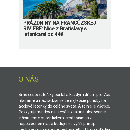
PRÁZDNINY NA FRANCÚZSKEJ
RIVIÉRE: Nice z Bratislavy s
letenkami od 44€
O NÁS
Sme cestovateľský portál a každým dňom pre Vás
hľadáme a nachádzame tie najlepšie ponuky na
akciové letenky do celého sveta. A to nie je všetko.
Poskytujeme tipy na lacné a kvalitné ubytovanie,
inšpirujeme autentickými cestopismi a v
neposlednom rade budujeme vyšší princíp
cestovania – spájame cestovateľov, ktorí si hľadajú