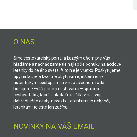
O NÁS
Sme cestovateľský portál a každým dňom pre Vás
hľadáme a nachádzame tie najlepšie ponuky na akciové
letenky do celého sveta. A to nie je všetko. Poskytujeme
tipy na lacné a kvalitné ubytovanie, inšpirujeme
autentickými cestopismi a v neposlednom rade
budujeme vyšší princíp cestovania – spájame
cestovateľov, ktorí si hľadajú parťákov na svoje
dobrodružné cesty-necesty. Letenkami to nekončí,
letenkami to ešte len začína.
NOVINKY NA VÁŠ EMAIL