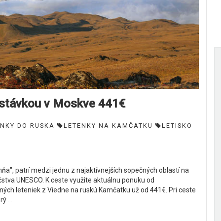
astávkou v Moskve 441€
ENKY DO RUSKA
LETENKY NA KAMČATKU
LETISKO
a", patrí medzi jednu z najaktívnejších sopečných oblastí na
stva UNESCO. K ceste využite aktuálnu ponuku od
točných leteniek z Viedne na ruskú Kamčatku už od 441€. Pri ceste
 ...