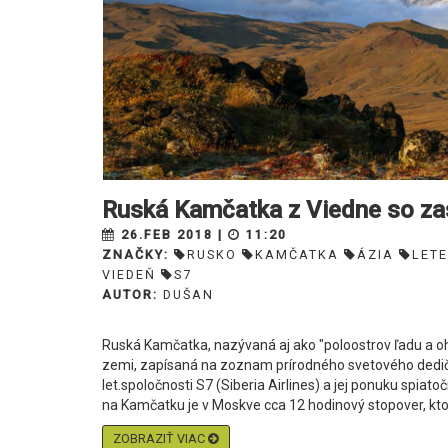
Ruská Kamčatka z Viedne so z
26.FEB 2018 |
11:20
ZNAČKY:
RUSKO
KAMČATKA
ÁZIA
LET
VIEDEŇ
S7
AUTOR:
DUŠAN
Ruská Kamčatka, nazývaná aj ako "poloostrov ľadu a ohň
zemi, zapísaná na zoznam prírodného svetového dedič
let.spoločnosti S7 (Siberia Airlines) a jej ponuku spia
na Kamčatku je v Moskve cca 12 hodinový stopover, ktorý
ZOBRAZIŤ VIAC