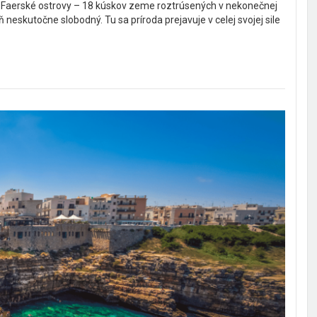
í. Faerské ostrovy – 18 kúskov zeme roztrúsených v nekonečnej
ň neskutočne slobodný. Tu sa príroda prejavuje v celej svojej sile