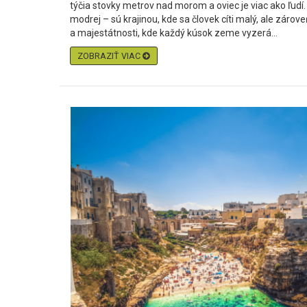
týčia stovky metrov nad morom a oviec je viac ako ľud
modrej – sú krajinou, kde sa človek cíti malý, ale zárove
a majestátnosti, kde každý kúsok zeme vyzerá...
ZOBRAZIŤ VIAC