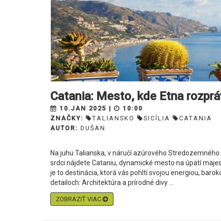
Catania: Mesto, kde Etna rozprá
10.JAN 2025 |
10:00
ZNAČKY:
TALIANSKO
SICÍLIA
CATANIA
AUTOR:
DUŠAN
Na juhu Talianska, v náručí azúrového Stredozemného mora
srdci nájdete Cataniu, dynamické mesto na úpätí majest
je to destinácia, ktorá vás pohltí svojou energiou, ba
detailoch: Architektúra a prírodné divy ...
ZOBRAZIŤ VIAC