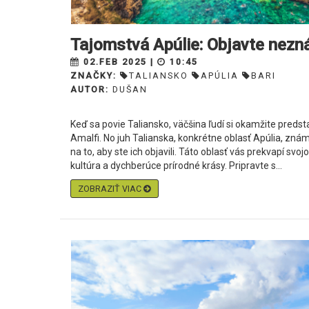
​Tajomstvá Apúlie: Objavte nezn
02.FEB 2025 |
10:45
ZNAČKY:
TALIANSKO
APÚLIA
BARI
AUTOR:
DUŠAN
Keď sa povie Taliansko, väčšina ľudí si okamžite preds
Amalfi. No juh Talianska, konkrétne oblasť Apúlia, zná
na to, aby ste ich objavili. Táto oblasť vás prekvapí svo
kultúra a dychberúce prírodné krásy. Pripravte s...
ZOBRAZIŤ VIAC