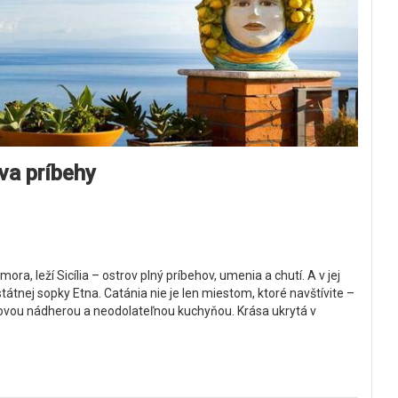
va príbehy
, leží Sicília – ostrov plný príbehov, umenia a chutí. A v jej
átnej sopky Etna. Catánia nie je len miestom, ktoré navštívite –
rokovou nádherou a neodolateľnou kuchyňou. Krása ukrytá v