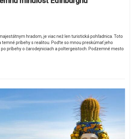
temnú minulosť Edinburghu
ajestátnym hradom, je viac než len turistická pohľadnica. Toto
 a temné príbehy s realitou. Poďte so mnou preskúmať jeho
po príbehy o čarodejniciach a poltergeistoch. Podzemné mesto