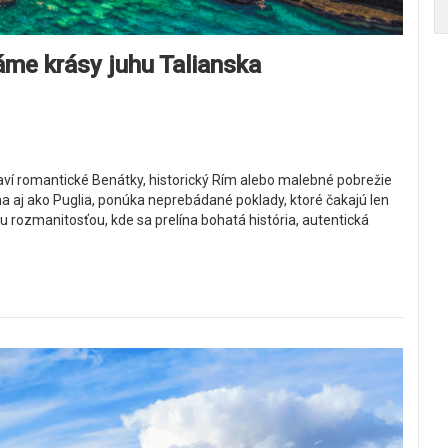
áme krásy juhu Talianska
taví romantické Benátky, historický Rím alebo malebné pobrežie
ma aj ako Puglia, ponúka neprebádané poklady, ktoré čakajú len
jou rozmanitosťou, kde sa prelína bohatá história, autentická