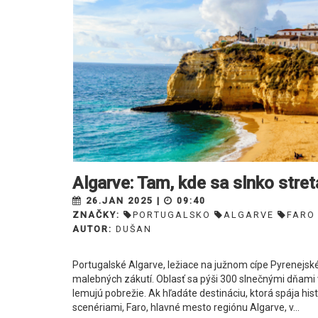
Algarve: Tam, kde sa slnko str
26.JAN 2025 |
09:40
ZNAČKY:
PORTUGALSKO
ALGARVE
FARO
AUTOR:
DUŠAN
Portugalské Algarve, ležiace na južnom cípe Pyrenejské
malebných zákutí. Oblasť sa pýši 300 slnečnými dňami 
lemujú pobrežie. Ak hľadáte destináciu, ktorá spája hi
scenériami, Faro, hlavné mesto regiónu Algarve, v...