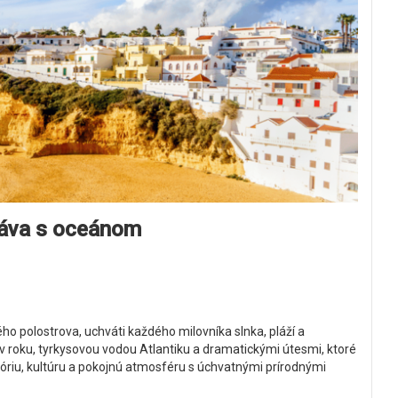
etáva s oceánom
ho polostrova, uchváti každého milovníka slnka, pláží a
v roku, tyrkysovou vodou Atlantiku a dramatickými útesmi, ktoré
stóriu, kultúru a pokojnú atmosféru s úchvatnými prírodnými