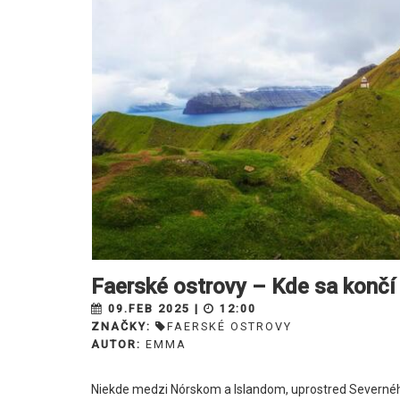
​Faerské ostrovy – Kde sa končí
09.FEB 2025 |
12:00
ZNAČKY:
FAERSKÉ OSTROVY
AUTOR:
EMMA
Niekde medzi Nórskom a Islandom, uprostred Severného A