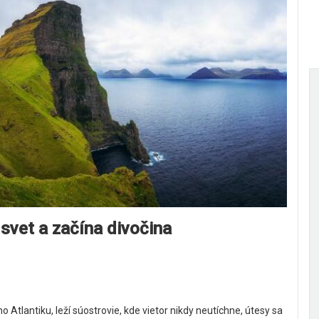
 svet a začína divočina
tlantiku, leží súostrovie, kde vietor nikdy neutíchne, útesy sa