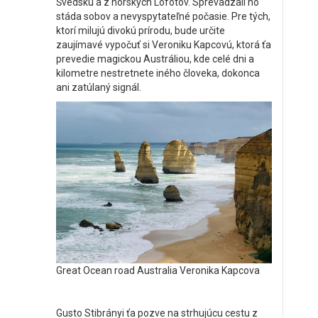
Švédsku a z nórskych Lofotov. Sprevádzali ho
stáda sobov a nevyspytateľné počasie. Pre tých,
ktorí milujú divokú prírodu, bude určite
zaujímavé vypočuť si Veroniku Kapcovú, ktorá ťa
prevedie magickou Austráliou, kde celé dni a
kilometre nestretnete iného človeka, dokonca
ani zatúlaný signál.
Great Ocean road Australia Veronika Kapcova
Gusto Stibrányi ťa pozve na strhujúcu cestu z