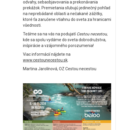
odvahy, sebaobjavovania a prekonávania
prekážok. Premietania sľubujú jedinečný pohľad
na neprebádané oblasti a nečakané zážitky,
ktoré ťa zaručene vtiahnu do sveta za hranicami
všednosti.
Tešíme sa na vás na podujatí
Cestou necestou
,
kde sa spolu vydáme do sveta dobrodružstva,
inšpirácie a vzájomného porozumenia!
Viac informácií nájdete na
www.cestounecestou.sk
.
Martina Jarolínová, OZ Cestou necestou