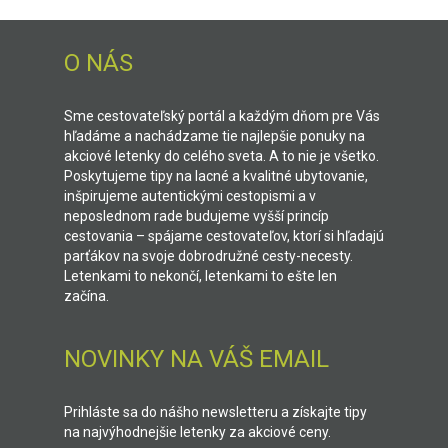
O NÁS
Sme cestovateľský portál a každým dňom pre Vás
hľadáme a nachádzame tie najlepšie ponuky na
akciové letenky do celého sveta. A to nie je všetko.
Poskytujeme tipy na lacné a kvalitné ubytovanie,
inšpirujeme autentickými cestopismi a v
neposlednom rade budujeme vyšší princíp
cestovania – spájame cestovateľov, ktorí si hľadajú
parťákov na svoje dobrodružné cesty-necesty.
Letenkami to nekončí, letenkami to ešte len
začína.
NOVINKY NA VÁŠ EMAIL
Prihláste sa do nášho newsletteru a získajte tipy
na najvýhodnejšie letenky za akciové ceny.