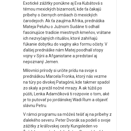
Exotické zážitky ponúkne aj Eva Kubátová s
témou mexických bizarností, kde ťa čakajú
príbehy o čiernych omšiach či mexických
čarodejoch. Ak ťa zaujíma Afrika, prednáška
Mateja Peluhu o Južnom Sudáne ti odhalí
fascinujúce tradície miestnych kmeňov, vrátane
ich nezvyčajných rituálov, ktoré zahŕňajú
fúkanie dobytku do vagíny ako formu očisty. V
ďalšej prednáške nám Matej poodhalí stopy
vojny v Sýrii a Afganistane a predstaví aj
nepoznaný Jemen.
Milovníci prírody si určite prídu na svoje s
prednáškou Marcela Fronka, ktorý nás vezme
na túry po divokej Patagónii, kde takmer spadol
zo skaly a prežil nočné mrazy. A ak túžiš po
púšti, Lenka Adamčíková ti rozpovie o tom, aké
je to putovať po jordánskej Wadi Rum a objaviť
slávnu Petru.
V rámci programu sa môžeš tešiť aj na príbehy z
ďalekého severu. Peter Dvorák sa podelí o svoje
zážitky z kráľovskej cesty Kungsleden vo