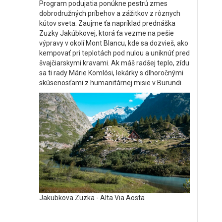
Program podujatia ponúkne pestrú zmes
dobrodružných príbehov a zážitkov z rôznych
kútov sveta. Zaujme ťa napríklad prednáška
Zuzky Jakúbkovej, ktorá ťa vezme na pešie
výpravy v okolí Mont Blancu, kde sa dozvieš, ako
kempovať pri teplotách pod nulou a uniknúť pred
švajčiarskymi kravami. Ak máš radšej teplo, zídu
sa ti rady Márie Komlósi, lekárky s dlhoročnými
skúsenosťami z humanitárnej misie v Burundi.
Jakubkova Zuzka - Alta Via Aosta