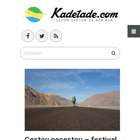
Cestou necestou – festival