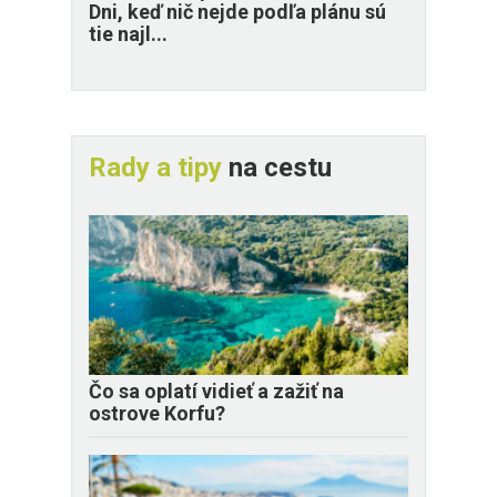
Dni, keď nič nejde podľa plánu sú
tie najl...
Rady a tipy
na cestu
Čo sa oplatí vidieť a zažiť na
ostrove Korfu?