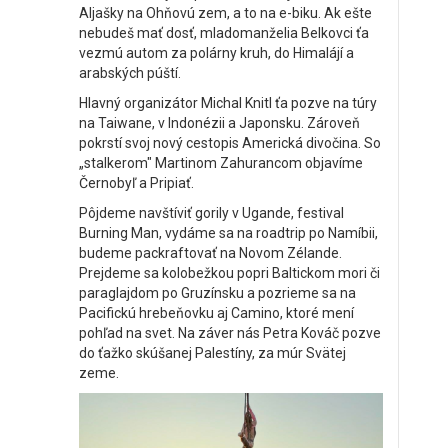
Aljašky na Ohňovú zem, a to na e-biku. Ak ešte
nebudeš mať dosť, mladomanželia Belkovci ťa
vezmú autom za polárny kruh, do Himalájí a
arabských púští.
Hlavný organizátor Michal Knitl ťa pozve na túry
na Taiwane, v Indonézii a Japonsku. Zároveň
pokrstí svoj nový cestopis Americká divočina. So
„stalkerom" Martinom Zahurancom objavíme
Černobyľ a Pripiať.
Pôjdeme navštíviť gorily v Ugande, festival
Burning Man, vydáme sa na roadtrip po Namíbii,
budeme packraftovať na Novom Zélande.
Prejdeme sa kolobežkou popri Baltickom mori či
paraglajdom po Gruzínsku a pozrieme sa na
Pacifickú hrebeňovku aj Camino, ktoré mení
pohľad na svet. Na záver nás Petra Kováč pozve
do ťažko skúšanej Palestíny, za múr Svätej
zeme.