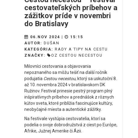
cestovateľských príbehov a
zážitkov príde v novembri
do Bratislavy
06.NOV 2024 |
15:15
AUTOR:
DUŠAN
KATEGÓRIA:
RADY A TIPY NA CESTU
ZNAČKY:
OZ CESTOU NECESTOU
Milovníci cestovania a objavovania
nepoznaného sa môžu tešiť na ďalší ročník
podujatia
Cestou necestou
, ktorý sa uskutoční 8.
až 10. novembra 2024 v bratislavskom DK
Ružinov. Festival prinesie pestrý program plný
inšpiratívnych príbehov a prednášok z rôznych
kútov sveta, ktoré priblížia fascinujúce kultúry,
neobyčajné miesta a autentické zážitky.
Na festivale vystúpia cestovatelia, ktorí sa
podelia o svoje dobrodružstvá z ciest po Európe,
Afrike, Južnej Amerike či Ázii.