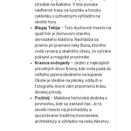
stredísk na Balkáne. V lete ponúka
nádherné trasy na turistiku a horskú
cyklistiku s úchvatnými výhľadmi na
okolité hory.
Blagaj Tekija
– Toto duchovné miesto na
úpätí hôr je domovom starého
dervišského kláštora. Nachádza sa
priamo pri prameni rieky Buna, ktorého
voda vyviera z skalného útesu, čo vytvára
pokojné a magické prostredie.
Kravica vodopády
– Jeden z najkrajších
prírodných divov Bosny, kde voda padá do
veľkého jazera ideálneho na kúpanie.
Okolie je ideálne na pikniky, oddych a
fotografie, ktoré vám pripomenú krásu
divokej prírody.
Počitelj
– Malebná historická dedinka s
pevnosťou, kde sa zastavil čas. Je to
skvelé miesto na prechádzky a
spoznávanie tradičnej bosnianskej
architektúry a výhľadov na rieku Neretvu.