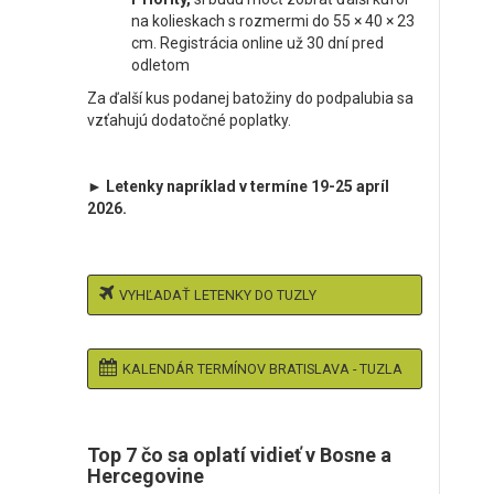
na kolieskach s rozmermi do 55 × 40 × 23
cm. Registrácia online už 30 dní pred
odletom
Za ďalší kus podanej batožiny do podpalubia sa
vzťahujú dodatočné poplatky.
► Letenky napríklad v termíne 19-25 apríl
2026.
VYHĽADAŤ LETENKY DO TUZLY
KALENDÁR TERMÍNOV BRATISLAVA - TUZLA
Top 7 čo sa oplatí vidieť v Bosne a
Hercegovine