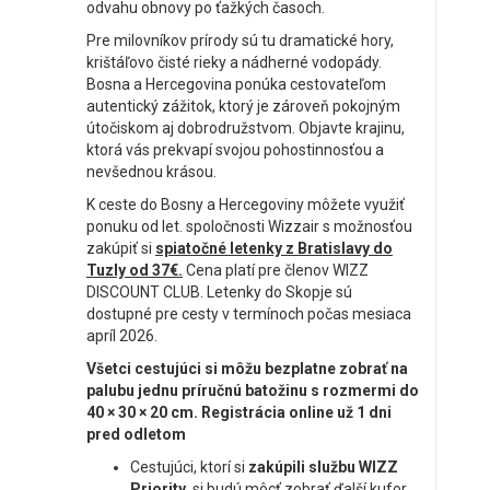
odvahu obnovy po ťažkých časoch.
Pre milovníkov prírody sú tu dramatické hory,
krištáľovo čisté rieky a nádherné vodopády.
Bosna a Hercegovina ponúka cestovateľom
autentický zážitok, ktorý je zároveň pokojným
útočiskom aj dobrodružstvom. Objavte krajinu,
ktorá vás prekvapí svojou pohostinnosťou a
nevšednou krásou.
K ceste do Bosny a Hercegoviny môžete využiť
ponuku od let. spoločnosti Wizzair s možnosťou
zakúpiť si
spiatočné letenky z Bratislavy do
Tuzly od 37€.
Cena platí pre členov WIZZ
DISCOUNT CLUB. Letenky do Skopje sú
dostupné pre cesty v termínoch počas mesiaca
apríl 2026.
Všetci cestujúci si môžu bezplatne
zobrať
na
palubu jednu príručnú batožinu s rozmermi do
40 × 30 × 20 cm. Registrácia online už 1 dni
pred odletom
Cestujúci, ktorí si
zakúpili službu WIZZ
Priority,
si budú môcť zobrať ďalší kufor