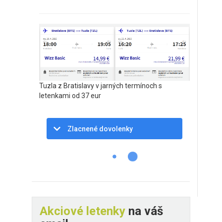
Tuzla z Bratislavy v jarných termínoch s
letenkami od 37 eur
Zlacnené dovolenky
Akciové letenky
na váš