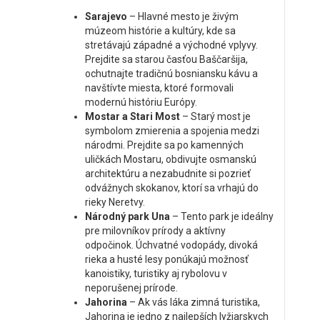
Sarajevo
– Hlavné mesto je živým
múzeom histórie a kultúry, kde sa
stretávajú západné a východné vplyvy.
Prejdite sa starou časťou Baščaršija,
ochutnajte tradičnú bosniansku kávu a
navštívte miesta, ktoré formovali
modernú históriu Európy.
Mostar a Stari Most
– Starý most je
symbolom zmierenia a spojenia medzi
národmi. Prejdite sa po kamenných
uličkách Mostaru, obdivujte osmanskú
architektúru a nezabudnite si pozrieť
odvážnych skokanov, ktorí sa vrhajú do
rieky Neretvy.
Národný park Una
– Tento park je ideálny
pre milovníkov prírody a aktívny
odpočinok. Úchvatné vodopády, divoká
rieka a husté lesy ponúkajú možnosť
kanoistiky, turistiky aj rybolovu v
neporušenej prírode.
Jahorina
– Ak vás láka zimná turistika,
Jahorina je jedno z najlepších lyžiarskych