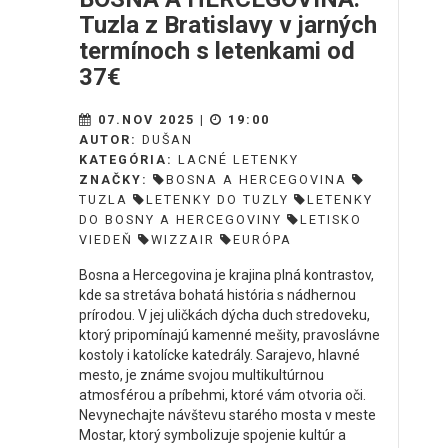
Tuzla z Bratislavy v jarných
termínoch s letenkami od
37€
07.NOV 2025 |
19:00
AUTOR:
DUŠAN
KATEGÓRIA:
LACNÉ LETENKY
ZNAČKY:
BOSNA A HERCEGOVINA
TUZLA
LETENKY DO TUZLY
LETENKY
DO BOSNY A HERCEGOVINY
LETISKO
VIEDEŇ
WIZZAIR
EURÓPA
Bosna a Hercegovina je krajina plná kontrastov,
kde sa stretáva bohatá história s nádhernou
prírodou. V jej uličkách dýcha duch stredoveku,
ktorý pripomínajú kamenné mešity, pravoslávne
kostoly i katolícke katedrály. Sarajevo, hlavné
mesto, je známe svojou multikultúrnou
atmosférou a príbehmi, ktoré vám otvoria oči.
Nevynechajte návštevu starého mosta v meste
Mostar, ktorý symbolizuje spojenie kultúr a