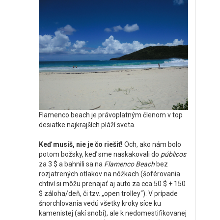
Flamenco beach je právoplatným členom v top
desiatke najkrajších pláží sveta.
Keď musíš, nie je čo riešiť!
Och, ako nám bolo
potom božsky, keď sme naskakovali do
públicos
za 3 $ a bahnili sa na
Flamenco
Beach
bez
rozjatrených otlakov na nôžkach (šoférovania
chtiví si môžu prenajať aj auto za cca 50 $ + 150
$ záloha/deň, či tzv. „open trolley“). V prípade
šnorchlovania vedú všetky kroky síce ku
kamenistej (akí snobi), ale k nedomestifikovanej