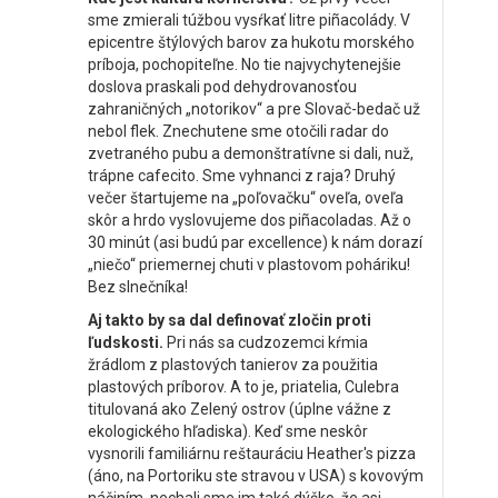
sme zmierali túžbou vysŕkať litre piñacolády. V
epicentre štýlových barov za hukotu morského
príboja, pochopiteľne. No tie najvychytenejšie
doslova praskali pod dehydrovanosťou
zahraničných „notorikov“ a pre Slovač-bedač už
nebol flek. Znechutene sme otočili radar do
zvetraného pubu a demonštratívne si dali, nuž,
trápne cafecito. Sme vyhnanci z raja? Druhý
večer štartujeme na „poľovačku“ oveľa, oveľa
skôr a hrdo vyslovujeme dos piñacoladas. Až o
30 minút (asi budú par excellence) k nám dorazí
„niečo“ priemernej chuti v plastovom poháriku!
Bez slnečníka!
Aj takto by sa dal definovať zločin proti
ľudskosti.
Pri nás sa cudzozemci kŕmia
žrádlom z plastových tanierov za použitia
plastových príborov. A to je, priatelia, Culebra
titulovaná ako Zelený ostrov (úplne vážne z
ekologického hľadiska). Keď sme neskôr
vysnorili familiárnu reštauráciu Heather's pizza
(áno, na Portoriku ste stravou v USA) s kovovým