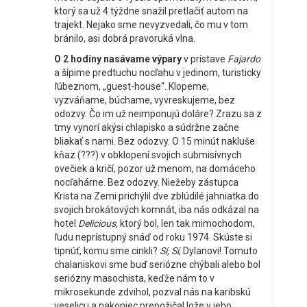
ktorý sa už 4 týždne snažil pretlačiť autom na
trajekt. Nejako sme nevyzvedali, čo mu v tom
bránilo, asi dobrá pravoruká vlna.
O 2 hodiny nasávame výpary
v prístave
Fajardo
a šípime predtuchu nocľahu v jedinom, turisticky
ľúbeznom, „guest-house“. Klopeme,
vyzváňame, búchame, vyvreskujeme, bez
odozvy. Čo im už neimponujú doláre? Zrazu sa z
tmy vynorí akýsi chlapisko a súdržne začne
bliakať s nami. Bez odozvy. O 15 minút nakluše
kňaz (???) v obklopení svojich submisívnych
ovečiek a kričí, pozor už menom, na domáceho
nocľahárne. Bez odozvy. Niežeby zástupca
Krista na Zemi prichýlil dve zblúdilé jahniatka do
svojich brokátových komnát, iba nás odkázal na
hotel
Delicious,
ktorý bol, len tak mimochodom,
ľudu neprístupný snáď od roku 1974. Skúste si
tipnúť, komu sme cinkli?
Sí, Sí
, Dylanovi! Tomuto
chalaniskovi sme buď seriózne chýbali alebo bol
seriózny masochista, keďže nám to v
mikrosekunde zdvihol, pozval nás na karibskú
veselicu a nakoniec prepožičal lože v jeho