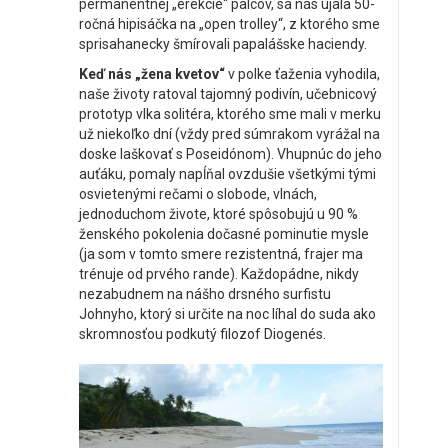
permanentnej „erekcie“ palcov, sa nás ujala 50-
ročná hipisáčka na „open trolley“, z ktorého sme
sprisahanecky šmírovali papalášske haciendy.
Keď nás „žena kvetov“
v polke ťaženia vyhodila,
naše životy ratoval tajomný
podivín, učebnicový
prototyp vlka solitéra, ktorého sme mali v merku
už niekoľko dní (vždy pred súmrakom vyrážal na
doske laškovať s Poseidónom). Vhupnúc do jeho
auťáku, pomaly napĺňal ovzdušie všetkými tými
osvietenými rečami o slobode, vlnách,
jednoduchom živote, ktoré spôsobujú u 90 %
ženského pokolenia dočasné pominutie mysle
(ja som v tomto smere rezistentná, frajer ma
trénuje od prvého rande). Každopádne, nikdy
nezabudnem na nášho drsného surfistu
Johnyho, ktorý si určite na noc líhal do suda ako
skromnosťou podkutý filozof Diogenés.