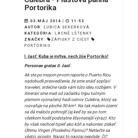
Portorika
03.MÁJ 2014 |
11:53
AUTOR:
ĽUBICA SEKERKOVÁ
KATEGÓRIA:
LACNÉ LETENKY
ZNAČKY:
ZÁPISKY Z CIEST
PORTORIKO
I. časť: Kuba je mŕtva, nech žije Portoriko!
Personae gratae II. časť.
Ak ste po mojom prvom reporte o Puerto Ricu
nadobudli presvedčenie, že sme snáď sopľaví
traveleri, srdečne rada vám túto ideu rozbijem. V
itinerári sme mali od začiatku tripu tučným
písmom vyznačený hadí ostrov Culebra, ktorý sa
rozvaľuje na ploche 30 km².
Na tak malom území
sa dá máločo pohnojiť (aj keď by sa po tom
všetkom hodil podstatne šťavnatejší výraz). Kto
by však nechcel trpieť ako kôň a nakoniec získať
Últimu Virgen (Poslednú Pannu)? Netlačte sa
všetci, prosím. Naraz to naozaj nepôjde. Či?