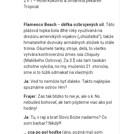
2 v 1 – Hotel Kokomo & omamná pekáreň
Tropical.
Flamenco Beach
–
děfka ozbrojených síl.
Táto
plážová topka bola dlhé roky využívaná na
drezúru amerických vojakov („chúďatká“), takže
hmatateľné dozvuky armádnych zložiek tu stále
trónia. Ošumelé tanky, stroje, delá, to všetko
vytvára kontroverznú zmes
Isla Chiquity
(Maličkého Ostrova). Za 3 $ vás tam taxikári
ochotne vyložia, no my, mučeníci 21. storočia,
sme si to túžili odmakať na vlastných.
Ja:
Veď to nemôže byť ďaleko. Takto najlepšie
spoznáme ostrov. Hm?
Frajer:
Zas tak blízko to nie je, ale o.k. No
nebudeš bohovať, ak tam pôjdeme viac ako pol
hodiny!
Ja:
Tu, v raji a brať Slovo Božie nadarmo? Čo
som barbar? Nikdy!!!
… cca po pol hoďke
(áno, pozná ma) som