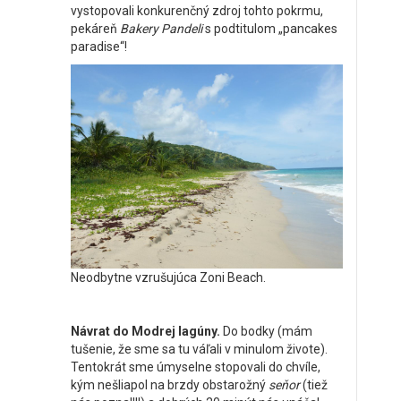
vystopovali konkurenčný zdroj tohto pokrmu,
pekáreň
Bakery Pandeli
s podtitulom „pancakes
paradise“!
Neodbytne vzrušujúca Zoni Beach.
Návrat do Modrej lagúny.
Do bodky (mám
tušenie, že sme sa tu váľali v minulom živote).
Tentokrát sme úmyselne stopovali do chvíle,
kým nešliapol na brzdy obstarožný
seňor
(tiež