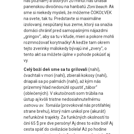
nás poznal!!!) a dobrých 20 minút nás unášal
panenskou divočinou na hanbatú
Zoni beach
. Ak
sme si niekedy mysleli, že môžeme ČOKOĽVEK
na svete, tak tu. Predstavte si maximálne
izolovaný, nespútaný kus zeme, ktorý sa snažia
domáci chrániť pred samopašnými nájazdmi
„gringov“, aby sa tu v kľude, mieri a pokore mohli
rozmnožovať korytnačky! A keďže tam okrem
tejto zverinky málokedy bývajú iné „zvery“, o
tento akt sa môžete úplne v pohode pokúsiť aj
vy.
Celý boží deň sme sa tu grilovali
(nahí),
čvachtali v mori (nahí), zbierali kokosy (nahí),
driapali sa po palmách (nahí), až kým nás
prízemný hlad nedonútil opustiť „tábor“
(oblečených). V skutočnosti som trúbila na
ústup aj kvôli tristne nedosiahnuteľnému
ostrovu sv. Tomáša
(provokoval nás protiľahlej
strane brehu), ktorý nám unikol pre (akurát)
nefunkčné trajekty. Za funkčných okolností to
činí 65 $ pre dve persóny! Aj dnes to ešte bolí! Aj
cesta späť do civilizácie bolela! Až po hodine