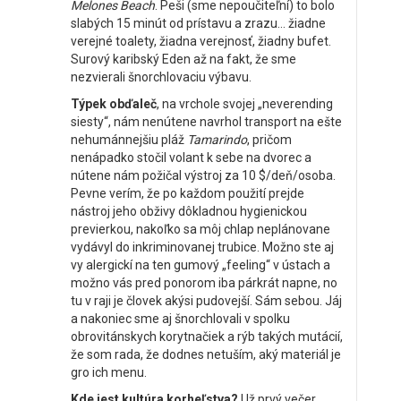
Melones Beach
. Peši (sme nepoučiteľní) to bolo
slabých 15 minút od prístavu a zrazu… žiadne
verejné toalety, žiadna verejnosť, žiadny bufet.
Surový karibský Eden až na fakt, že sme
nezvierali šnorchlovaciu výbavu.
Týpek obďaleč
, na vrchole svojej „neverending
siesty“, nám nenútene navrhol transport na ešte
nehumánnejšiu pláž
Tamarindo
, pričom
nenápadko stočil volant k sebe na dvorec a
nútene nám požičal výstroj za 10 $/deň/osoba.
Pevne verím, že po každom použití prejde
nástroj jeho obživy dôkladnou hygienickou
previerkou, nakoľko sa môj chlap neplánovane
vydávyl do inkriminovanej trubice. Možno ste aj
vy alergickí na ten gumový „feeling“ v ústach a
možno vás pred ponorom iba párkrát napne, no
tu v raji je človek akýsi pudovejší. Sám sebou. Jáj
a nakoniec sme aj šnorchlovali v spolku
obrovitánskych korytnačiek a rýb takých mutácií,
že som rada, že dodnes netuším, aký materiál je
gro ich menu.
Kde jest kultúra korheľstva?
Už prvý večer