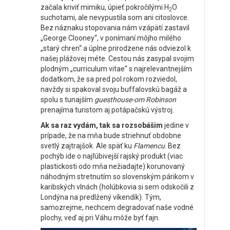
začala kriviť mimiku, úpieť pokročilými H
O
2
suchotami, ale nevypustila som ani citoslovce.
Bez náznaku stopovania nám vzápätí zastavil
„George Clooney“, v ponímaní môjho milého
„starý chren“ a úplne prirodzene nás odviezol k
našej plážovej méte. Cestou nás zasypal svojim
plodným „curriculum vitae“ s najrelevantnejším
dodatkom, že sa pred pol rokom rozviedol,
navždy si spakoval svoju buffalovskú bagáž a
spolu s tunajším
guesthouse-om Robinson
prenajíma turistom aj potápačskú výstroj.
Ak sa raz vydám, tak sa rozsobášim
jedine v
prípade, že na mňa bude striehnuť obdobne
svetlý zajtrajšok. Ale späť ku
Flamencu
. Bez
pochýb ide o najľúbivejší rajský produkt (viac
plastickosti odo mňa nežiadajte) korunovaný
náhodným stretnutím so slovenským párikom v
karibských vlnách (holúbkovia si sem odskočili z
Londýna na predlžený víkendík). Tým,
samozrejme, nechcem degradovať naše vodné
plochy, veď aj pri Váhu môže byť fajn.