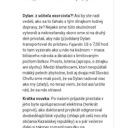
Dylan: z učiteľa exorcista?!
Asi by ste radi
vedeli, ako sa to ťahalo s tým štrajkom lodnej
dopravy, že? Nejako sme túto skutočnosť
vytesnili a nekresťansky skoro sme si na druhý
deň privstali, aby nás (p)oddaný Dylan
transportoval do prístavu
Fajardo
. Už o 7,00 hod.
to tam vyzeralo ako u nás na kožnom – masa
blčiaceho národa a škrabáci
s
limitovaným
počtom lístkov. Prosto, lotéria (apropo, o štrajku
ani slychu). Medzi šťastlivcami, ktorí neopúšťali
mäkký pelech zbytočne, boli aj dvaja milí Slováci.
Chvíľu sme mali pocit, že sa Dylan radoval viac
ako my (zlatý), no teraz viem, že bol asi/určite
rád, že sa nás striasol.
Krátka vsuvka:
Po našom príjazde prestala v
jeho byte spolupracovať elektrina (tenkrát
poprvé), ako doktorand prvýkrát odignoroval
doobedňajší blok výučby (chlapi pili celú noc sťa
občania Kazašskej republiky) a o pár večerov
ďalej si takmer rozrazil papuľku na