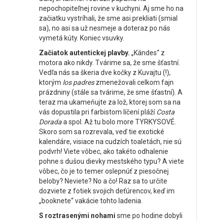
nepochopiteľnej rovine v kuchyni. Aj sme ho na
začiatku vystríhali, že sme asi prekliati (smial
sa), no asi sa už nesmeje a doteraz po nás
vymetá kúty. Koniec vsuvky.
Začiatok autentickej plavby.
„Kándes“ z
motora ako nikdy. Tvárime sa, že sme šťastní.
Vedľa nás sa škeria dve kočky z Kuvajtu (!),
ktorým
los padres
zmenežovali celkom fajn
prázdniny (stále sa tvárime, že sme šťastní). A
teraz ma ukameňujte za lož, ktorej som sa na
vás dopustila pri farbistom líčení pláží
Costa
Dorada
a spol. Až tu bolo more TYRKYSOVÉ.
Skoro som sa rozrevala, veď tie exotické
kalendáre, visiace na cudzích toaletách, nie sú
podvrh! Viete vôbec, ako takéto odhalenie
pohne s dušou dievky mestského typu? A viete
vôbec, čo je to temer oslepnúť z piesočnej
beloby? Neviete? No a čo! Raz sa to určite
dozviete z fotiek svojich deťúrencov, keď im
„booknete“ vakácie tohto ladenia.
S roztrasenými nohami
sme po hodine dobyli