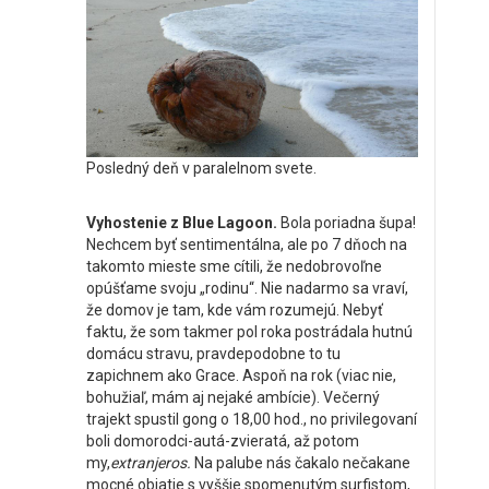
Posledný deň v paralelnom svete.
Vyhostenie z Blue Lagoon.
Bola poriadna šupa!
Nechcem byť sentimentálna, ale po 7 dňoch na
takomto mieste sme cítili, že nedobrovoľne
opúšťame svoju „rodinu“. Nie nadarmo sa vraví,
že domov je tam, kde vám rozumejú. Nebyť
faktu, že som takmer pol roka postrádala hutnú
domácu stravu, pravdepodobne to tu
zapichnem ako Grace. Aspoň na rok (viac nie,
bohužiaľ, mám aj nejaké ambície). Večerný
trajekt spustil gong o 18,00 hod., no privilegovaní
boli domorodci-autá-zvieratá, až potom
my,
extranjeros.
Na palube nás čakalo nečakane
mocné objatie s vyššie spomenutým surfistom,