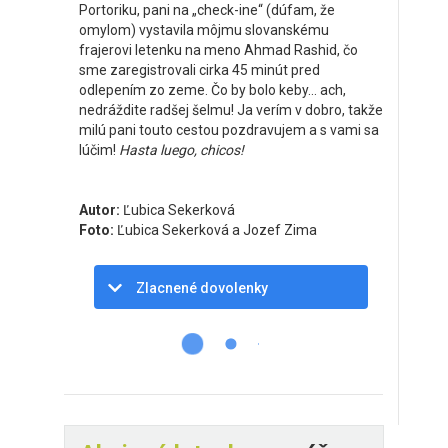
Portoriku, pani na „check-ine“ (dúfam, že
omylom) vystavila môjmu slovanskému
frajerovi letenku na meno Ahmad Rashid, čo
sme zaregistrovali cirka 45 minút pred
odlepením zo zeme. Čo by bolo keby… ach,
nedráždite radšej šelmu! Ja verím v dobro, takže
milú pani touto cestou pozdravujem a s vami sa
lúčim!
Hasta luego, chicos!
Autor:
Ľubica Sekerková
Foto:
Ľubica Sekerková a Jozef Zima
Zlacnené dovolenky