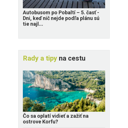
​Autobusom po Pobaltí – 5. časť -
Dni, keď nič nejde podľa plánu sú
tie najl...
Rady a tipy
na cestu
Čo sa oplatí vidieť a zažiť na
ostrove Korfu?