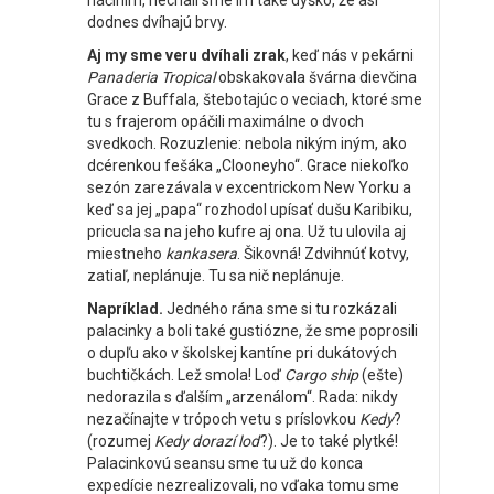
náčiním, nechali sme im také dýško, že asi
dodnes dvíhajú brvy.
Aj my sme veru dvíhali zrak
, keď nás v pekárni
Panaderia Tropical
obskakovala švárna dievčina
Grace z Buffala, štebotajúc o veciach, ktoré sme
tu s frajerom opáčili maximálne o dvoch
svedkoch. Rozuzlenie: nebola nikým iným, ako
dcérenkou fešáka „Clooneyho“. Grace niekoľko
sezón zarezávala v excentrickom New Yorku a
keď sa jej „papa“ rozhodol upísať dušu Karibiku,
pricucla sa na jeho kufre aj ona. Už tu ulovila aj
miestneho
kankasera
. Šikovná! Zdvihnúť kotvy,
zatiaľ, neplánuje. Tu sa nič neplánuje.
Napríklad.
Jedného rána sme si tu rozkázali
palacinky a boli také gustiózne, že sme poprosili
o dupľu ako v školskej kantíne pri dukátových
buchtičkách. Lež smola! Loď
Cargo ship
(ešte)
nedorazila s ďalším „arzenálom“. Rada: nikdy
nezačínajte v trópoch vetu s príslovkou
Kedy
?
(rozumej
Kedy dorazí loď
?). Je to také plytké!
Palacinkovú seansu sme tu už do konca
expedície nezrealizovali, no vďaka tomu sme