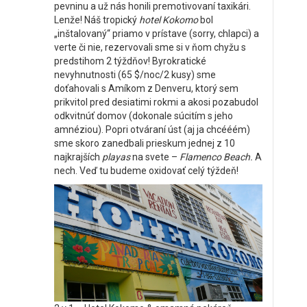
pevninu a už nás honili premotivovaní taxikári.
Lenže! Náš tropický
hotel Kokomo
bol
„inštalovaný“ priamo v prístave (sorry, chlapci) a
verte či nie, rezervovali sme si v ňom chyžu s
predstihom 2 týždňov! Byrokratické
nevyhnutnosti (65 $/noc/2 kusy) sme
doťahovali s Amíkom z Denveru, ktorý sem
prikvitol pred desiatimi rokmi a akosi pozabudol
odkvitnúť domov (dokonale súcitím s jeho
amnéziou). Popri otváraní úst (aj ja chcééém)
sme skoro zanedbali prieskum jednej z 10
najkrajších
playas
na svete –
Flamenco Beach.
A
nech. Veď tu budeme oxidovať celý týždeň!