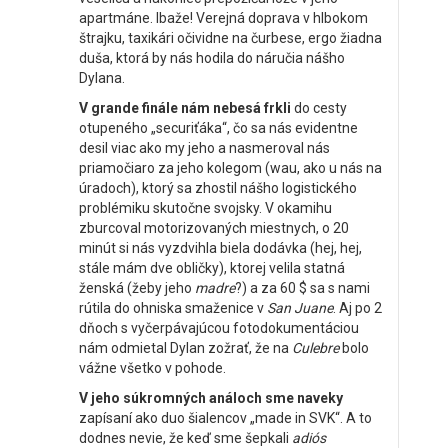
apartmáne. Ibaže! Verejná doprava v hlbokom
štrajku, taxikári očividne na čurbese, ergo žiadna
duša, ktorá by nás hodila do náručia nášho
Dylana.
V grande finále nám nebesá frkli
do cesty
otupeného „securiťáka“, čo sa nás evidentne
desil viac ako my jeho a nasmeroval nás
priamočiaro za jeho kolegom (wau, ako u nás na
úradoch), ktorý sa zhostil nášho logistického
problémiku skutočne svojsky. V okamihu
zburcoval motorizovaných miestnych, o 20
minút si nás vyzdvihla biela dodávka (hej, hej,
stále mám dve obličky), ktorej velila statná
ženská (žeby jeho
madre
?) a za 60 $ sa s nami
rútila do ohniska smaženice v
San Juane
. Aj po 2
dňoch s vyčerpávajúcou fotodokumentáciou
nám odmietal Dylan zožrať, že na
Culebre
bolo
vážne všetko v pohode.
V jeho súkromných análoch
sme naveky
zapísaní ako duo šialencov „made in SVK“. A to
dodnes nevie, že keď sme šepkali
adiós