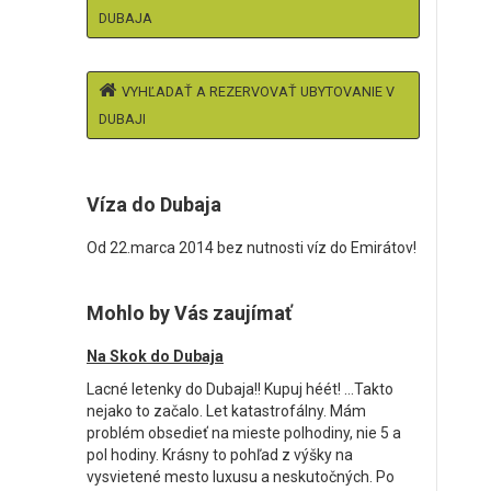
DUBAJA
VYHĽADAŤ A REZERVOVAŤ UBYTOVANIE V
DUBAJI
Víza do Dubaja
Od 22.marca 2014 bez nutnosti víz do Emirátov!
Mohlo by Vás zaujímať
Na Skok do Dubaja
Lacné letenky do Dubaja!! Kupuj héét! …Takto
nejako to začalo. Let katastrofálny. Mám
problém obsedieť na mieste polhodiny, nie 5 a
pol hodiny. Krásny to pohľad z výšky na
vysvietené mesto luxusu a neskutočných. Po