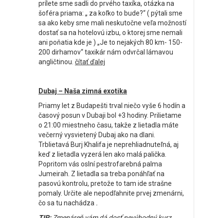
prílete sme sadli do prvého taxíka, otázka na
šoféra priama: „ za koľko to bude?“ ( pýtali sme
sa ako keby sme mali neskutočne veľa možností
dostať sa na hotelovú izbu, o ktorej sme nemali
ani poňatia kde je ) „Je to nejakých 80 km- 150-
200 dirhamov“ taxikár nám odvrčal lámavou
angličtinou.
čítať ďalej
Dubaj – Naša zimná exotika
Priamy let z Budapešti trval niečo vyše 6 hodín a
časový posun v Dubaji bol +3 hodiny. Prilietame
o 21:00 miestneho času, takže z lietadla máte
večerný vysvietený Dubaj ako na dlani.
Trblietavá Burj Khalifa je neprehliadnuteľná, aj
keď z lietadla vyzerá len ako malá palička.
Popritom vás oslní pestrofarebná palma
Jumeirah. Z lietadla sa treba ponáhľať na
pasovú kontrolu, pretože to tam ide strašne
pomaly. Určite ale nepodľahnite prvej zmenárni,
čo sa tu nachádza
.
TIP:
Zmenáreň vám dá dosť nevýhodný kurz,