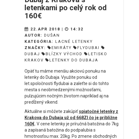
letenkami po celý rok od
160€
22.APR 2018 |
14:32
AUTOR:
DUŠAN
KATEGÓRIA:
LACNÉ LETENKY
ZNAČKY:
EMIRÁTY
FLYDUBAI
DUBAJ
BLÍZKY VÝCHOD
LETISKO
KRAKOV
LETENKY DO DUBAJA
Opäť tu máme menšiu akciovú ponuku na
letenky do Dubaja. Využite ponuku od
let.spoločnosti flydubai a zaleťte si do tohto
mesta s neobmedzenými možnosťami,
pulzujúcim nočným životom napríklad aj na
predĺžený víkend.
Aktuálne si môžete zakúpiť
spiatočné letenky z
Krakova do Dubaja už od 668Zl čo je približne
160€
.
V cene letenky je príručná batožina do 7kg
a zapísaná batožina do podpalubia s
hmotnosťou max. 20kg. Po zmene obchodných