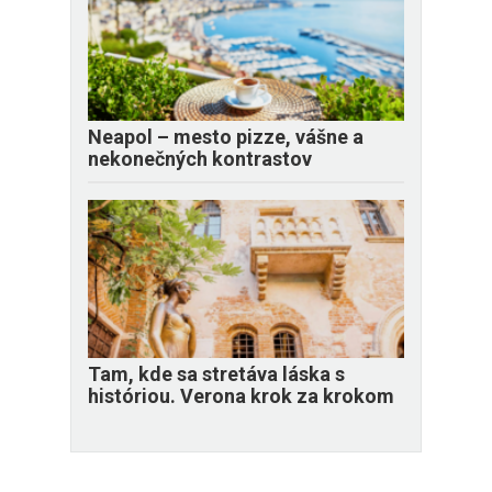
Neapol – mesto pizze, vášne a
nekonečných kontrastov
Tam, kde sa stretáva láska s
históriou. Verona krok za krokom