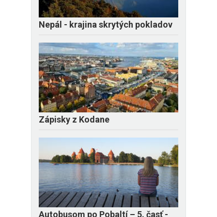
Nepál - krajina skrytých pokladov
Zápisky z Kodane
​Autobusom po Pobaltí – 5. časť -