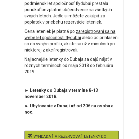
podmienok let.spoločnosť flydubai prestala
ponúkať bezplatné občerstvenie na všetkých
svojich letoch.
Jedlo si môžete zakúpiť za
poplatok
v priebehu rezervácie leteniek.
Cena leteniek je platná po
zaregistrovaní sa na
webe let.spoločnosti flydubai
alebo po prihlásení
sa do svojho profilu, ak ste sa už v minulosti pri
niektorej z akcií registrovali.
Najlacnejšie letenky do Dubaja sa dajú nájsť v
rôznych termínoch od mája 2018 do februára
2019.
► Letenky do Dubaja v termíne 8-13
november 2018.
► Ubytovanie v Dubaji už od 20€ na osobu a
noc.
VYHĽADAŤ A REZERVOVAŤ LETENKY DO