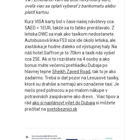
oveľa viac sa oplatí vyberať z bankomatu alebo
platiť kartou.
Kurz VISA karty bol v čase našej návštevy cca
5AED = 1EUR, takže sa to ľahko prerátavalo. Z
letiska DWC sa inak ako taxíkom nedostanete.
Autobusová linka F53 síce ide okolo letiska, ale
zastávka je hodne ďaleko od výstupnej haly. Na
náš hotel Saffron je to 70km a taxík nás vyšiel
cca 25E. Ak si to rozrátate na 4 osoby a ako
bonus máte večernú prehliadku Dubaja po
hlavnej tepne
Sheikh Zayed Road
, tak to je ako
zadarmo. Treba si dať pozor na Lexusové taxíky,
ktoré su drahšie a nemajú ani označenie taxi. Je
niečo pred polnocou a po malom nákupe v
potravinách zaspávame ako drevo… Viac tipov a
rád
ako si naplánovť výlet do Dubaja
si môžete
prečítať na
svetobeznici.sk