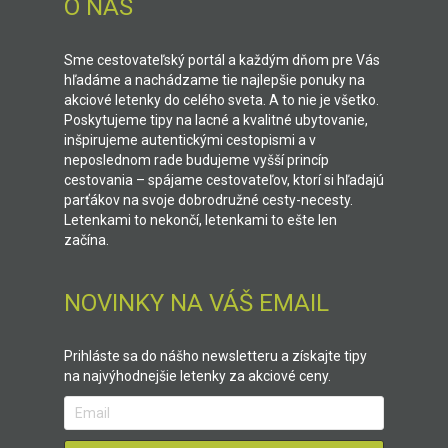
O NÁS
Sme cestovateľský portál a každým dňom pre Vás
hľadáme a nachádzame tie najlepšie ponuky na
akciové letenky do celého sveta. A to nie je všetko.
Poskytujeme tipy na lacné a kvalitné ubytovanie,
inšpirujeme autentickými cestopismi a v
neposlednom rade budujeme vyšší princíp
cestovania – spájame cestovateľov, ktorí si hľadajú
parťákov na svoje dobrodružné cesty-necesty.
Letenkami to nekončí, letenkami to ešte len
začína.
NOVINKY NA VÁŠ EMAIL
Prihláste sa do nášho newsletteru a získajte tipy
na najvýhodnejšie letenky za akciové ceny.