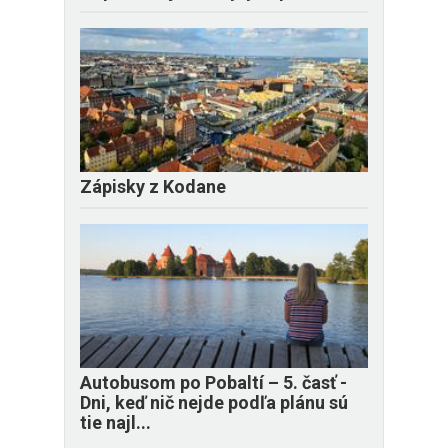
Zápisky z Kodane
​Autobusom po Pobaltí – 5. časť -
Dni, keď nič nejde podľa plánu sú
tie najl...