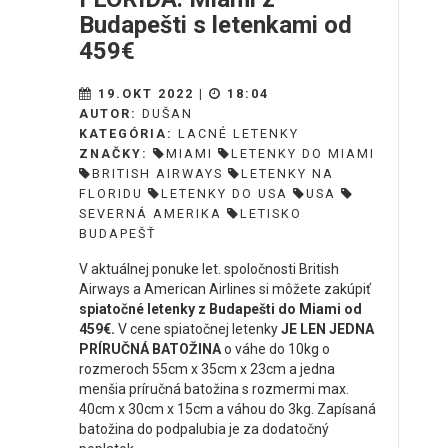
Budapešti s letenkami od
459€
19.OKT 2022 |
18:04
AUTOR:
DUŠAN
KATEGÓRIA:
LACNÉ LETENKY
ZNAČKY:
MIAMI
LETENKY DO MIAMI
BRITISH AIRWAYS
LETENKY NA
FLORIDU
LETENKY DO USA
USA
SEVERNÁ AMERIKA
LETISKO
BUDAPEŠŤ
V aktuálnej ponuke let. spoločnosti British
Airways a American Airlines si môžete zakúpiť
spiatočné letenky z Budapešti do Miami od
459€.
V cene spiatočnej letenky
JE LEN JEDNA
PRÍRUČNÁ BATOŽINA
o váhe do 10kg o
rozmeroch 55cm x 35cm x 23cm a jedna
menšia príručná batožina s rozmermi max.
40cm x 30cm x 15cm a váhou do 3kg. Zapísaná
batožina do podpalubia je za dodatočný