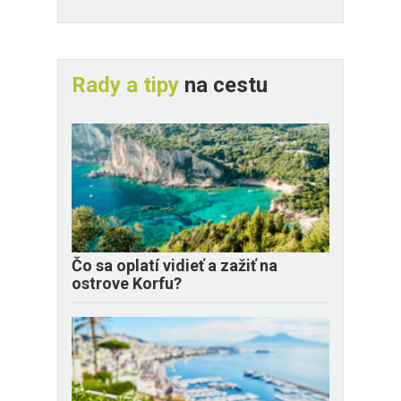
Rady a tipy
na cestu
Čo sa oplatí vidieť a zažiť na
ostrove Korfu?