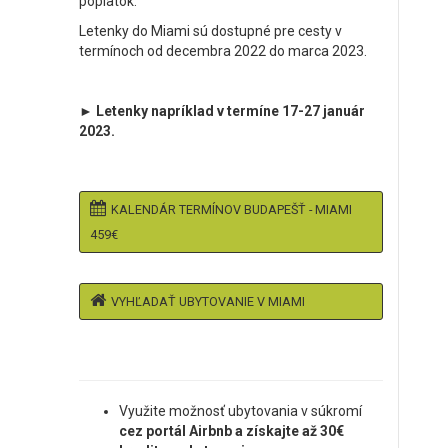
poplatok.
Letenky do Miami sú dostupné pre cesty v
termínoch od decembra 2022 do marca 2023.
► Letenky napríklad v termíne 17-27 január
2023.
KALENDÁR TERMÍNOV BUDAPEŠŤ - MIAMI
459€
VYHĽADAŤ UBYTOVANIE V MIAMI
Využite možnosť ubytovania v súkromí
cez portál Airbnb a získajte až 30€