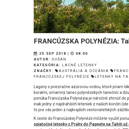
FRANCÚZSKA POLYNÉZIA: Tahit
25.SEP 2018 |
08:00
AUTOR:
DUŠAN
KATEGÓRIA:
LACNÉ LETENKY
ZNAČKY:
AUSTRÁLIA A OCEÁNIA
FRANC
FRANCÚZSKEJ POLYNÉZIE
LETENKY NA TA
Lagúny s priezračne azúrovou vodou, ktoré priam lák
koralmi, omamný tanec polynézskych tanečníc a džun
ponúka Francúzska Polynézia je náročné zhrnúť do pár 
inak jedny z najdrahších leteniek z našich končín (i
to pre vás jeden z najkrajších cestovateľských zážitk
K ceste do Francúzskej Polynézii môžete využiť ponuk
spiatočné letenky z Prahy do Papeete na Tahiti už