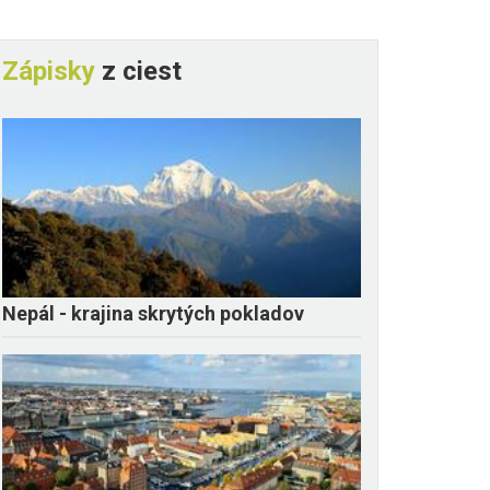
Zápisky
z ciest
Nepál - krajina skrytých pokladov