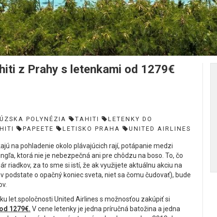
i z Prahy s letenkami od 1279€
ÚZSKA POLYNÉZIA
TAHITI
LETENKY DO
HITI
PAPEETE
LETISKO PRAHA
UNITED AIRLINES
ajú na pohladenie okolo plávajúcich rají, potápanie medzi
gľa, ktorá nie je nebezpečná ani pre chôdzu na boso. To, čo
riadkov, za to sme si istí, že ak využijete aktuálnu akciu na
de v podstate o opačný koniec sveta, niet sa čomu čudovať), bude
ov.
u let.spoločnosti United Airlines s možnosťou zakúpiť si
 od 1279€.
V cene letenky je jedna príručná batožina a jedna