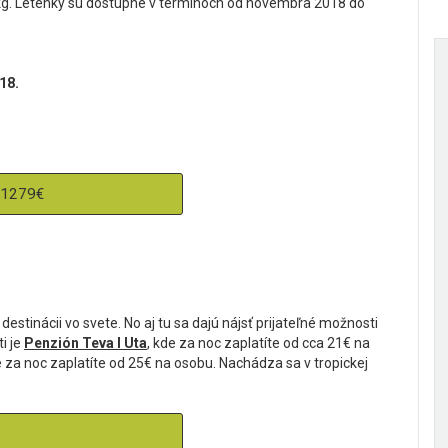
kg. Letenky sú dostupné v termínoch od novembra 2018 do
18.
 1279€
estinácii vo svete. No aj tu sa dajú nájsť prijateľné možnosti
i je
Penzión Teva I Uta
, kde za noc zaplatíte od cca 21€ na
 za noc zaplatíte od 25€ na osobu. Nachádza sa v tropickej