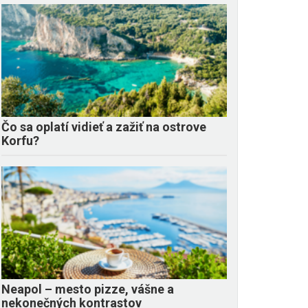
Čo sa oplatí vidieť a zažiť na ostrove
Korfu?
Neapol – mesto pizze, vášne a
nekonečných kontrastov