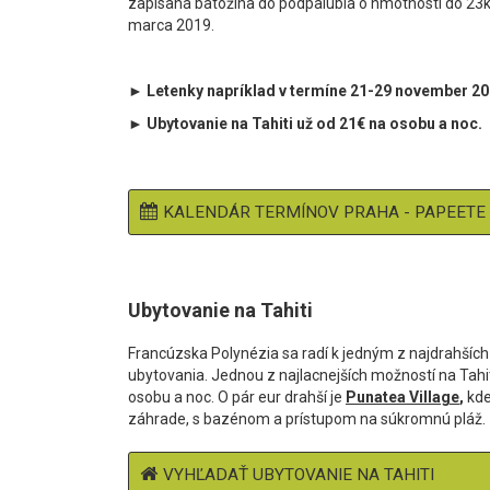
zapísaná batožina do podpalubia o hmotnosti do 23
marca 2019.
► Letenky napríklad v termíne 21-29 november 20
► Ubytovanie na Tahiti už od 21€ na osobu a noc.
KALENDÁR TERMÍNOV PRAHA - PAPEETE
Ubytovanie na Tahiti
Francúzska Polynézia sa radí k jedným z najdrahších d
ubytovania. Jednou z najlacnejších možností na Tahit
osobu a noc. O pár eur drahší je
Punatea Village
,
kde
záhrade, s bazénom a prístupom na súkromnú pláž.
VYHĽADAŤ UBYTOVANIE NA TAHITI