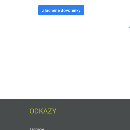
Zlacnené dovolenky
ODKAZY
Domov