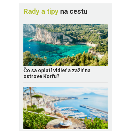
Rady a tipy
na cestu
Čo sa oplatí vidieť a zažiť na
ostrove Korfu?