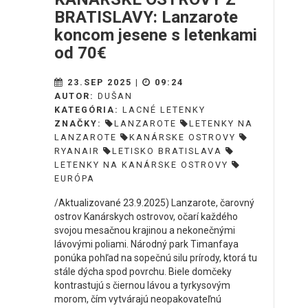
BRATISLAVY: Lanzarote
koncom jesene s letenkami
od 70€
23.SEP 2025 |
09:24
AUTOR:
DUŠAN
KATEGÓRIA:
LACNÉ LETENKY
ZNAČKY:
LANZAROTE
LETENKY NA
LANZAROTE
KANÁRSKE OSTROVY
RYANAIR
LETISKO BRATISLAVA
LETENKY NA KANÁRSKE OSTROVY
EURÓPA
/Aktualizované 23.9.2025) Lanzarote, čarovný
ostrov Kanárskych ostrovov, očarí každého
svojou mesačnou krajinou a nekonečnými
lávovými poliami. Národný park Timanfaya
ponúka pohľad na sopečnú silu prírody, ktorá tu
stále dýcha spod povrchu. Biele domčeky
kontrastujú s čiernou lávou a tyrkysovým
morom, čím vytvárajú neopakovateľnú