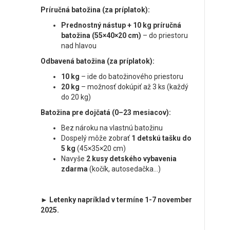
Príručná batožina (za príplatok):
Prednostný nástup + 10 kg príručná
batožina (55×40×20 cm)
– do priestoru
nad hlavou
Odbavená batožina (za príplatok):
10 kg
– ide do batožinového priestoru
20 kg
– možnosť dokúpiť až 3 ks (každý
do 20 kg)
Batožina pre dojčatá (0–23 mesiacov):
Bez nároku na vlastnú batožinu
Dospelý môže zobrať
1 detskú tašku do
5 kg
(45×35×20 cm)
Navyše
2 kusy detského vybavenia
zdarma
(kočík, autosedačka...)
► Letenky napríklad v termíne 1-7 november
2025.