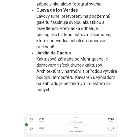
západ slnka alebo fotografovanie.
Cueva de los Verdes
Lávový tunel pretvorený na podzemnú
galériu fascinuje svojou akustikou a
osvetlením. Prehliadka odhaľuje
geologickú históriu ostrova. Tajomstvo,
ktoré sprievodca odhalí na konci, vás
prekvapí!
Jardín de Cactus
Kaktusová záhrada od Manriqueho je
domovom tisícok druhov kaktusov.
Architektúra v harmónii s prírodou vytvára
pokojnú atmosféru. Kaviareň s výhľadom
na záhradu je perfektným miestom na
oddych.