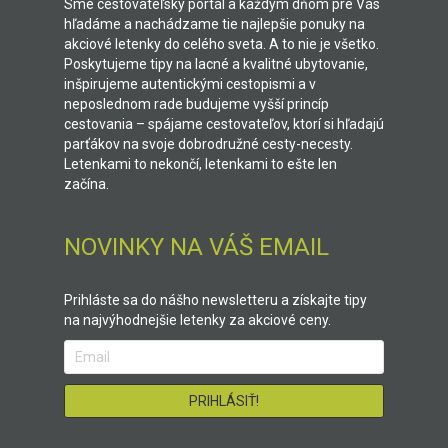
Sme cestovateľský portál a každým dňom pre Vás
hľadáme a nachádzame tie najlepšie ponuky na
akciové letenky do celého sveta. A to nie je všetko.
Poskytujeme tipy na lacné a kvalitné ubytovanie,
inšpirujeme autentickými cestopismi a v
neposlednom rade budujeme vyšší princíp
cestovania – spájame cestovateľov, ktorí si hľadajú
parťákov na svoje dobrodružné cesty-necesty.
Letenkami to nekončí, letenkami to ešte len
začína.
NOVINKY NA VÁŠ EMAIL
Prihláste sa do nášho newsletteru a získajte tipy
na najvýhodnejšie letenky za akciové ceny.