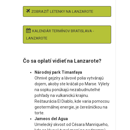
ZOBRAZIŤ LETENKY NA LANZAROTE
KALENDÁR TERMÍNOV BRATISLAVA -
LANZAROTE
Čo sa oplatí vidieť na Lanzarote?
Národný park Timanfaya
Ohnivé gejzíry a lávové polia vytvárajú
dojem, akoby ste kráčali po Marse. Výlety
na sopku ponúkajú nezabudnuteľné
pohľady na vulkanickú krajinu.
Reštaurácia El Diablo, kde varia pomocou
geotermálnej energie, je čerešničkou na
torte.
Jameos del Agua
Umelecký skvost od Césara Manriqueho,