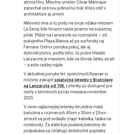
atmosféru. Miestny umelec César Manrique
zanechal ostrovu jedinečnú tvár, ktorú cítiť v
architektúre aj umení.
Milovníci vína si tu prídu na svoje vďaka viniciam
La Geria, kde hrozno rastie priamo na sopečnej
pôde. Pláže na Lanzarote sú rozmanité – od
pokojného Playa Blanca až po surferský raj
Famara. Ostrov ponúka pokoj, ale aj
dobrodružstvo, podľa toho, čo práve hľadáš.
Lanzarote je miestom, kde sa človek ľahko stratí
– a ešte radšej nájde.
V aktuálnej ponuke let. spoločnosti Ryanair si
môžete zakúpiť
spiatočné letenky z Bratislavy
na Lanzarote od 70€.
Letenky sú dostupné pre
cesty v termínoch počas mesiaca november
2025.
V cene najlacnejšej letenky len jedna malá
batožina o rozmeroch 40cm x 30cm x 20cm -
zmestí sa pod sedadlo (napr. kabelka, taška na
notebook). Za ďalší kus podanej batožiny do
podpalubia sa vzťahujú dodatočné poplatky.