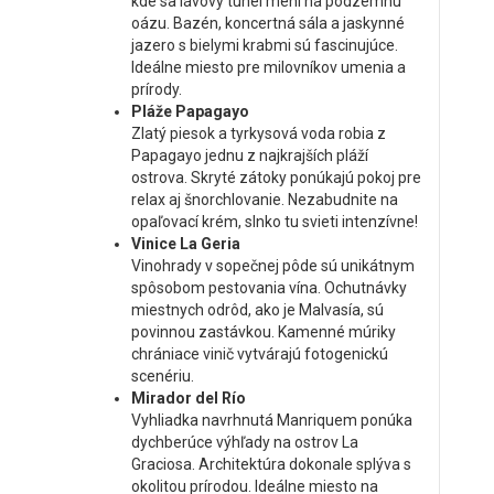
kde sa lávový tunel mení na podzemnú
oázu. Bazén, koncertná sála a jaskynné
jazero s bielymi krabmi sú fascinujúce.
Ideálne miesto pre milovníkov umenia a
prírody.
Pláže Papagayo
Zlatý piesok a tyrkysová voda robia z
Papagayo jednu z najkrajších pláží
ostrova. Skryté zátoky ponúkajú pokoj pre
relax aj šnorchlovanie. Nezabudnite na
opaľovací krém, slnko tu svieti intenzívne!
Vinice La Geria
Vinohrady v sopečnej pôde sú unikátnym
spôsobom pestovania vína. Ochutnávky
miestnych odrôd, ako je Malvasía, sú
povinnou zastávkou. Kamenné múriky
chrániace vinič vytvárajú fotogenickú
scenériu.
Mirador del Río
Vyhliadka navrhnutá Manriquem ponúka
dychberúce výhľady na ostrov La
Graciosa. Architektúra dokonale splýva s
okolitou prírodou. Ideálne miesto na