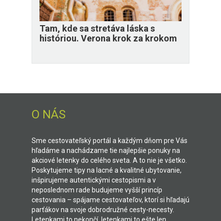
Tam, kde sa stretáva láska s
históriou. Verona krok za krokom
O NÁS
Sme cestovateľský portál a každým dňom pre Vás
hľadáme a nachádzame tie najlepšie ponuky na
akciové letenky do celého sveta. A to nie je všetko.
Poskytujeme tipy na lacné a kvalitné ubytovanie,
inšpirujeme autentickými cestopismi a v
neposlednom rade budujeme vyšší princíp
cestovania – spájame cestovateľov, ktorí si hľadajú
parťákov na svoje dobrodružné cesty-necesty.
Letenkami to nekončí, letenkami to ešte len