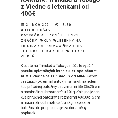
z Viedne s letenkami od
406€
21.NOV 2021 |
17:20
AUTOR:
DUŠAN
KATEGÓRIA:
LACNÉ LETENKY
ZNAČKY:
KLM
LETENKY NA
TRINIDAD A TOBAGO
KARIBIK
LETENKY DO KARIBIKU
LETISKO
VIEDEŇ
K ceste na Trinidad a Tobago môžete využiť
ponuku
spiatočných leteniek let. spoločnosti
KLM z Viedne na Trinidad už od 406€.
Každý
cestujúci (okrem infantov) má nárok na jeden
kus príručnej batožiny s rozmermi 55x35x25 cm
a maximálnou hmotnosťou 10kg, ďalej na jeden
kus príručnej batožiny s rozmermi 40x30x15 cm
a maximálnou hmotnosťou 2kg. Zapísaná
batožina do podpalubia je za dodatočný
poplatok.