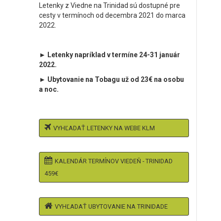
Letenky z Viedne na Trinidad sú dostupné pre
cesty v termínoch od decembra 2021 do marca
2022.
► Letenky napríklad v termíne 24-31 január
2022.
► Ubytovanie na Tobagu už od 23€ na osobu
a noc.
VYHĽADAŤ LETENKY NA WEBE KLM
KALENDÁR TERMÍNOV VIEDEŇ - TRINIDAD
459€
VYHĽADAŤ UBYTOVANIE NA TRINIDADE