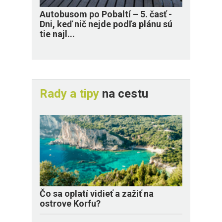
​Autobusom po Pobaltí – 5. časť -
Dni, keď nič nejde podľa plánu sú
tie najl...
Rady a tipy
na cestu
Čo sa oplatí vidieť a zažiť na
ostrove Korfu?