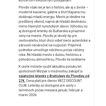
koncertom a kultúrnym podujatiam.
Plovdiv však nie je len o histórii, ale aj o živote –
moderné kaviarne, galérie a štvrť Kapana mu
dodávajú mladú energiu. Mesto je ideálne na
predĺžený víkend, najmä ak hľadáš destináciu
mimo hlavných turistických davov. Výhodou sú
aj dostupné letenky do Bulharska a priaznivé
ceny na mieste. Plovdiv je skvelý tip pre
cestovateľov, ktorí chcú vidieť niečo autentické a
zároveň nenáročné na rozpočet. Príjemné
podnebie umožňuje návštevu počas väčšiny
roka. Ak hľadáš mesto s dušou, históriou a
pohodovou atmosférou, Plovdiv ťa nesklame.
K ceste môžete využiť aktuálnu ponuku let.
spoločnosti Wizzair s možnosťou zakúpiť si
spiatočné letenky z Bratislavy do Plovdivu od
27€.
Cena platí pre členov WIZZ DISCOUNT
CLUB. Letenky sú dostupné pre cesty v
termínoch počas mesiaca január, február a
marec 2026.