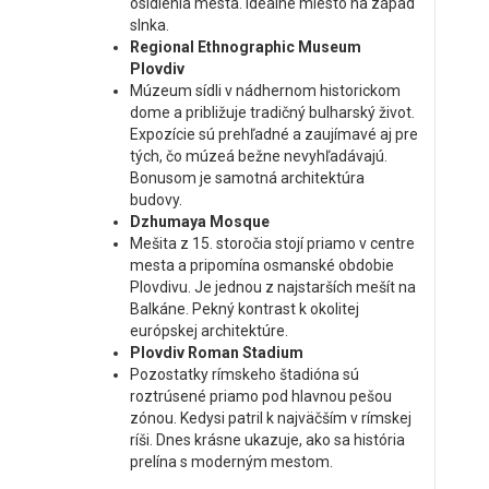
osídlenia mesta. Ideálne miesto na západ
slnka.
Regional Ethnographic Museum
Plovdiv
Múzeum sídli v nádhernom historickom
dome a približuje tradičný bulharský život.
Expozície sú prehľadné a zaujímavé aj pre
tých, čo múzeá bežne nevyhľadávajú.
Bonusom je samotná architektúra
budovy.
Dzhumaya Mosque
Mešita z 15. storočia stojí priamo v centre
mesta a pripomína osmanské obdobie
Plovdivu. Je jednou z najstarších mešít na
Balkáne. Pekný kontrast k okolitej
európskej architektúre.
Plovdiv Roman Stadium
Pozostatky rímskeho štadióna sú
roztrúsené priamo pod hlavnou pešou
zónou. Kedysi patril k najväčším v rímskej
ríši. Dnes krásne ukazuje, ako sa história
prelína s moderným mestom.