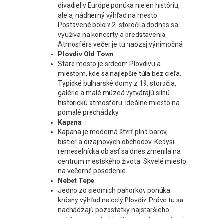
divadiel v Európe ponúka nielen históriu,
ale aj nádherný výhľad na mesto.
Postavené bolo v 2. storočí a dodnes sa
využíva na koncerty a predstavenia.
Atmosféra večer je tu naozaj výnimočná.
Plovdiv Old Town
Staré mesto je srdcom Plovdivu a
miestom, kde sa najlepšie túla bez cieľa.
Typické bulharské domy z 19. storočia,
galérie a malé múzeá vytvárajú silnú
historickú atmosféru. Ideálne miesto na
pomalé prechádzky.
Kapana
Kapana je moderná štvrť plná barov,
bistier a dizajnových obchodov. Kedysi
remeselnícka oblasť sa dnes zmenila na
centrum mestského života. Skvelé miesto
na večerné posedenie.
Nebet Tepe
Jedno zo siedmich pahorkov ponúka
krásny výhľad na celý Plovdiv. Práve tu sa
nachádzajú pozostatky najstaršieho