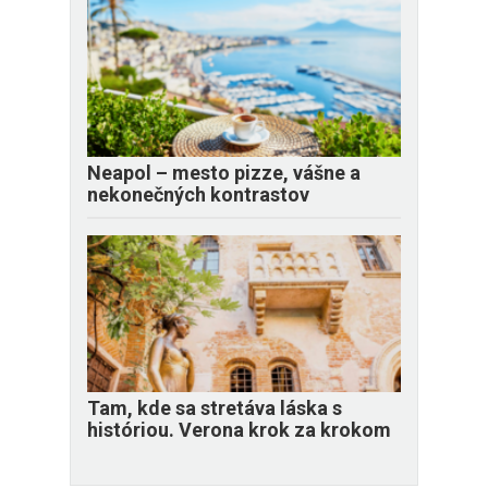
Neapol – mesto pizze, vášne a
nekonečných kontrastov
Tam, kde sa stretáva láska s
históriou. Verona krok za krokom