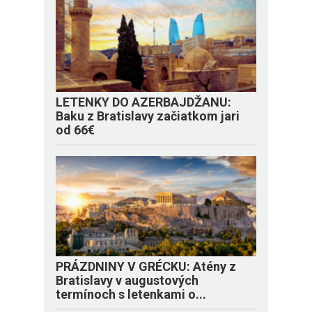
LETENKY DO AZERBAJDŽANU:
Baku z Bratislavy začiatkom jari
od 66€
PRÁZDNINY V GRÉCKU: Atény z
Bratislavy v augustových
termínoch s letenkami o...