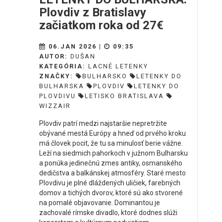
Plovdiv z Bratislavy
začiatkom roka od 27€
06.JAN 2026 |
09:35
AUTOR:
DUŠAN
KATEGÓRIA:
LACNÉ LETENKY
ZNAČKY:
BULHARSKO
LETENKY DO
BULHARSKA
PLOVDIV
LETENKY DO
PLOVDIVU
LETISKO BRATISLAVA
WIZZAIR
Plovdiv patrí medzi najstaršie nepretržite
obývané mestá Európy a hneď od prvého kroku
má človek pocit, že tu sa minulosť berie vážne.
Leží na siedmich pahorkoch v južnom Bulharsku
a ponúka jedinečnú zmes antiky, osmanského
dedičstva a balkánskej atmosféry. Staré mesto
Plovdivu je plné dláždených uličiek, farebných
domov a tichých dvorov, ktoré sú ako stvorené
na pomalé objavovanie. Dominantou je
zachovalé rímske divadlo, ktoré dodnes slúži