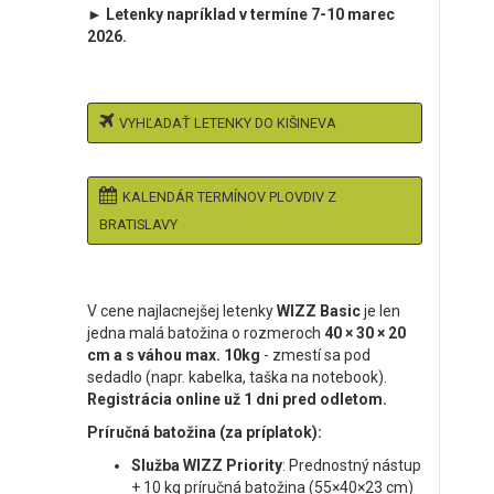
► Letenky napríklad v termíne 7-10 marec
2026.
VYHĽADAŤ LETENKY DO KIŠINEVA
KALENDÁR TERMÍNOV PLOVDIV Z
BRATISLAVY
V cene najlacnejšej letenky
WIZZ Basic
je len
jedna malá batožina o rozmeroch
40 × 30 × 20
cm a s váhou max. 10kg
- zmestí sa pod
sedadlo (napr. kabelka, taška na notebook).
Registrácia online už 1 dni pred odletom.
Príručná batožina (za príplatok):
Služba WIZZ Priority
: Prednostný nástup
+ 10 kg príručná batožina (55×40×23 cm)