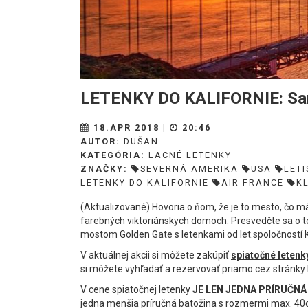
LETENKY DO KALIFORNIE: San
18.APR 2018 |
20:46
AUTOR:
DUŠAN
KATEGÓRIA:
LACNÉ LETENKY
ZNAČKY:
SEVERNÁ AMERIKA
USA
LETI
LETENKY DO KALIFORNIE
AIR FRANCE
K
(Aktualizované) Hovoria o ňom, že je to mesto, čo má 
farebných viktoriánskych domoch. Presvedčte sa o t
mostom Golden Gate s letenkami od let.spoločností K
V aktuálnej akcii si môžete zakúpiť
spiatočné letenk
si môžete vyhľadať a rezervovať priamo cez stránky 
V cene spiatočnej letenky
JE LEN JEDNA PRÍRUČNÁ
jedna menšia príručná batožina s rozmermi max. 40