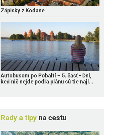
Zápisky z Kodane
​Autobusom po Pobaltí – 5. časť - Dni,
keď nič nejde podľa plánu sú tie najl...
Rady a tipy
na cestu