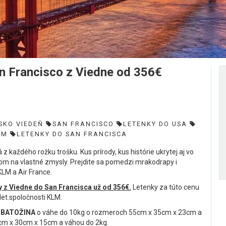
 Francisco z Viedne od 356€
SKO VIEDEŇ
SAN FRANCISCO
LETENKY DO USA
LM
LETENKY DO SAN FRANCISCA
z každého rožku trošku. Kus prírody, kus histórie ukrytej aj vo
om na vlastné zmysly. Prejdite sa pomedzi mrakodrapy i
LM a Air France.
y z Viedne do San Francisca už od 356€.
Letenky za túto cenu
let.spoločnosti KLM.
 BATOŽINA
o váhe do 10kg o rozmeroch 55cm x 35cm x 23cm a
cm x 30cm x 15cm a váhou do 2kg.