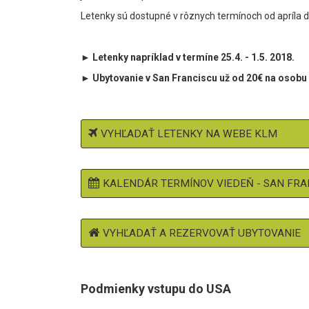
Letenky sú dostupné v rôznych termínoch od apríla 
► Letenky napríklad v termíne 25.4. - 1.5. 2018.
► Ubytovanie v San Franciscu už od 20€ na osobu 
VYHĽADAŤ LETENKY NA WEBE KLM
KALENDÁR TERMÍNOV VIEDEŇ - SAN FRA
VYHĽADAŤ A REZERVOVAŤ UBYTOVANIE
Podmienky vstupu do USA