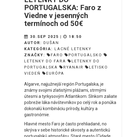
PORTUGALSKA: Faro z
Viedne v jesenných
termínoch od 50€
30.SEP 2025 |
18:50
AUTOR:
DUŠAN
KATEGÓRIA:
LACNÉ LETENKY
ZNAČKY:
FARO
PORTUGALSKO
LETENKY DO FARA
LETENKY DO
PORTUGALSKA
RYANAIR
LETISKO
VIEDEŇ
EURÓPA
Algarve, najjužnejší región Portugalska, je
známy svojimi zlatistými plážami, strmými
útesmi a tyrkysovým Atlantikom. Slnkom zaliate
pobrežie láka návštevníkov po celý rok a ponúka
dokonalú kombináciu prírody, kultúry a
gastronómie.
Hlavné mesto Faro je často prehliadané, no
skrýva v sebe historické skvosty a autentickú
portugalskú atmosféru. Staré mesto (Cidade