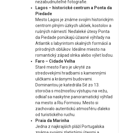
nezabudnuteľné fotografie.
Lagos – historické centrum a Ponta da
Piedade
Mesto Lagos je známe svojím historickým
centrom plným úzkych uličiek, kostolov a
rušných námestí. Neďaleké útesy Ponta
da Piedade ponúkajú úžasné výhľady na
Atlantik s labyrintom skalných formácií a
prírodných oblúkov. Ideálne miesto na
romantický západ slnka alebo výlet loďou.
Faro – Cidade Velha
Staré mesto Faro je ukryté za
stredovekými hradbami s kamennými
uličkami a krásnymi budovami.
Dominantou je katedrála Sé zo 13.
storočia s možnosťou výstupu na vežu,
odkiaľ sa naskytne panoramatický výhľad
na mesto a Riu Formosu. Mesto si
zachovalo autentickú atmosféru ďaleko
od turistického ruchu.
Praia da Marinha
Jedna z najkrajších pláží Portugalska
známa svojimi zlatistými útesmi a