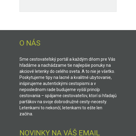
O NÁS
Sme cestovateľský portál a každým dňom pre Vás
hľadáme a nachádzame tie najlepšie ponuky na
akciové letenky do celého sveta. A to nie je všetko.
Poskytujeme tipy na lacné a kvalitné ubytovanie,
inšpirujeme autentickými cestopismi a v
neposlednom rade budujeme vyšší princíp
cestovania – spájame cestovateľov, ktorí si hľadajú
parťákov na svoje dobrodružné cesty-necesty.
Letenkami to nekončí, letenkami to ešte len
začína.
NOVINKY NA VÁŠ EMAIL