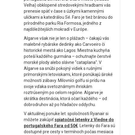
Velha) obklopené stredovekými hradbami vás
prenesie späť v čase s úzkymi kamennými
uličkami a katedrálou Sé. Faro je tiež bránou do
prírodného parku Ria Formosa, jedného z
najdôležitejších mokradí v Európe.
Algarve však nie je len o plážach – čakajú vás
malebné rybárske dedinky ako Carvoeiro či
historické mestá ako Lagos. Miestna kuchyňa
poteší každého gurmána – ochutnajte čerstvé
morské plody alebo slávne "cataplana". V
Algarve sa snúbi pokojný vidiek s rušnými
prímorskými letoviskami, ktoré ponúkajú široké
možnosti zábavy. Milovníci golfu si prídu na
svoje vďaka svetoznámym ihriskám
roztrúseným po celom regióne. Algarve je
skrátka destinácia, ktorá očarí každého – od
dobrodruhov až po hľadačov oddychu.
V aktuálnej ponuke let. spoločnosti Ryanair si
môžete zakúpiť
spiatočné letenky
z Viedne do
portugalského Fara od 50€
. Letenky do Fara sú
dostupné pre cesty v termínoch počas mesiaca