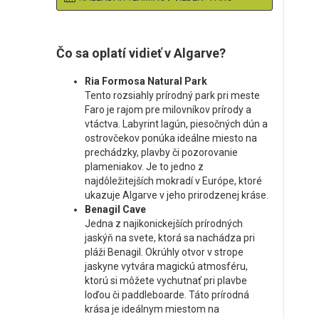
Čo sa oplatí vidieť v Algarve?
Ria Formosa Natural Park
Tento rozsiahly prírodný park pri meste
Faro je rajom pre milovníkov prírody a
vtáctva. Labyrint lagún, piesočných dún a
ostrovčekov ponúka ideálne miesto na
prechádzky, plavby či pozorovanie
plameniakov. Je to jedno z
najdôležitejších mokradí v Európe, ktoré
ukazuje Algarve v jeho prirodzenej kráse.
Benagil Cave
Jedna z najikonickejších prírodných
jaskýň na svete, ktorá sa nachádza pri
pláži Benagil. Okrúhly otvor v strope
jaskyne vytvára magickú atmosféru,
ktorú si môžete vychutnať pri plavbe
loďou či paddleboarde. Táto prírodná
krása je ideálnym miestom na