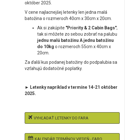
október 2025.
V cene najlacnejšej letenky len jedna malá
batožina o rozmeroch 40cm x 30cm x 20cm.
Ak si zakúpite
"Priority & 2 Cabin Bags"
,
tak si môžete zo sebou zobrať na palubu
jednu malú batožinu A jednu batožinu
do 10kg
o rozmeroch 55cm x 40cm x
20cm.
Za ďalší kus podanej batožiny do podpalubia sa
vzťahujú dodatočné poplatky.
► Letenky napríklad v termíne 14-21 október
2025.
VYHĽADAŤ LETENKY DO FARA
KALENDÁR TERMÍNOV VIEDEŇ - FARO