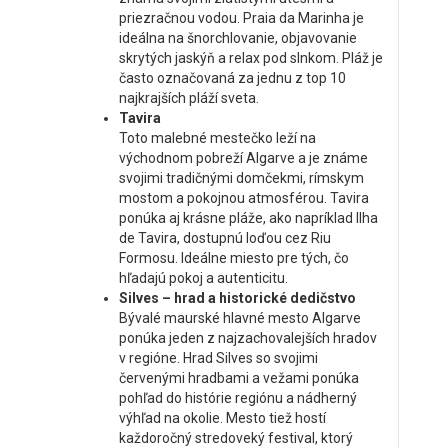
priezračnou vodou. Praia da Marinha je
ideálna na šnorchlovanie, objavovanie
skrytých jaskýň a relax pod slnkom. Pláž je
často označovaná za jednu z top 10
najkrajších pláží sveta.
Tavira
Toto malebné mestečko leží na
východnom pobreží Algarve a je známe
svojimi tradičnými domčekmi, rímskym
mostom a pokojnou atmosférou. Tavira
ponúka aj krásne pláže, ako napríklad Ilha
de Tavira, dostupnú loďou cez Riu
Formosu. Ideálne miesto pre tých, čo
hľadajú pokoj a autenticitu.
Silves – hrad a historické dedičstvo
Bývalé maurské hlavné mesto Algarve
ponúka jeden z najzachovalejších hradov
v regióne. Hrad Silves so svojimi
červenými hradbami a vežami ponúka
pohľad do histórie regiónu a nádherný
výhľad na okolie. Mesto tiež hostí
každoročný stredoveký festival, ktorý