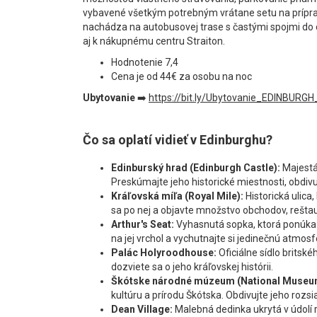
vybavené všetkým potrebným vrátane setu na príprav
nachádza na autobusovej trase s častými spojmi do 
aj k nákupnému centru Straiton.
Hodnotenie 7,4
Cena je od 44€ za osobu na noc
Ubytovanie
➡️
https://bit.ly/Ubytovanie_EDINBURG
Čo sa oplatí vidieť v Edinburghu?
Edinburský hrad (Edinburgh Castle):
Majestá
Preskúmajte jeho historické miestnosti, obdivu
Kráľovská míľa (Royal Mile):
Historická ulica
sa po nej a objavte množstvo obchodov, reštau
Arthur's Seat:
Vyhasnutá sopka, ktorá ponúka
na jej vrchol a vychutnajte si jedinečnú atmosf
Palác Holyroodhouse:
Oficiálne sídlo britské
dozviete sa o jeho kráľovskej histórii.
Škótske národné múzeum (National Museum
kultúru a prírodu Škótska. Obdivujte jeho rozsi
Dean Village:
Malebná dedinka ukrytá v údolí ri