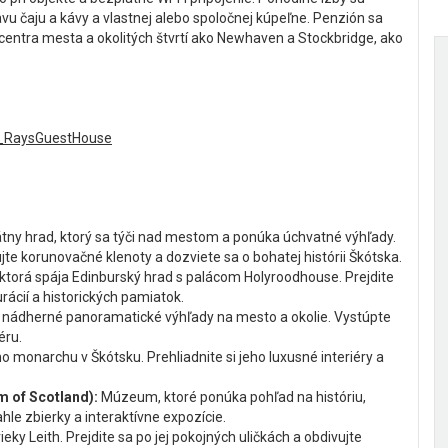
u čaju a kávy a vlastnej alebo spoločnej kúpeľne. Penzión sa
centra mesta a okolitých štvrtí ako Newhaven a Stockbridge, ako
H_RaysGuestHouse
tny hrad, ktorý sa týči nad mestom a ponúka úchvatné výhľady.
jte korunovačné klenoty a dozviete sa o bohatej histórii Škótska.
, ktorá spája Edinburský hrad s palácom Holyroodhouse. Prejdite
rácií a historických pamiatok.
 nádherné panoramatické výhľady na mesto a okolie. Vystúpte
éru.
ho monarchu v Škótsku. Prehliadnite si jeho luxusné interiéry a
 of Scotland):
Múzeum, ktoré ponúka pohľad na históriu,
ahle zbierky a interaktívne expozície.
eky Leith. Prejdite sa po jej pokojných uličkách a obdivujte