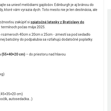
ajte sa uniesť melódiami gajdošov. Edinburgh je aj bránou do
dy, ktoré vám vyrazia dych. Toto mesto nie je len destinácia, ale
možnosťou zakúpiť si
spiatočné letenky z Bratislavy do
v termínoch počas mája 2025.
a o rozmeroch 40cm x 20cm x 25cm - zmestí sa pod sedadlo
anej batožiny do podpalubia sa vzťahujú dodatočné poplatky.
a (55×40×20 cm)
– do priestoru nad hlavou
kg)
(45×35×20 cm)
kočík, autosedačka...)