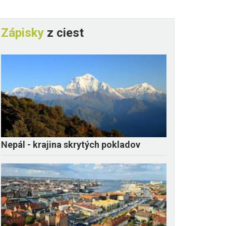
Zápisky
z ciest
Nepál - krajina skrytých pokladov