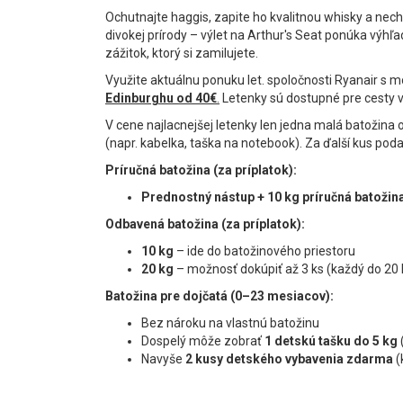
Ochutnajte haggis, zapite ho kvalitnou whisky a nech
divokej prírody – výlet na Arthur's Seat ponúka výhľa
zážitok, ktorý si zamilujete.
Využite aktuálnu ponuku let. spoločnosti Ryanair s 
Edinburghu od 40€
.
Letenky sú dostupné pre cesty 
V cene najlacnejšej letenky len jedna malá batožin
(napr. kabelka, taška na notebook). Za ďalší kus pod
Príručná batožina (za príplatok):
Prednostný nástup + 10 kg príručná batožin
Odbavená batožina (za príplatok):
10 kg
– ide do batožinového priestoru
20 kg
– možnosť dokúpiť až 3 ks (každý do 20 
Batožina pre dojčatá (0–23 mesiacov):
Bez nároku na vlastnú batožinu
Dospelý môže zobrať
1 detskú tašku do 5 kg
Navyše
2 kusy detského vybavenia zdarma
(