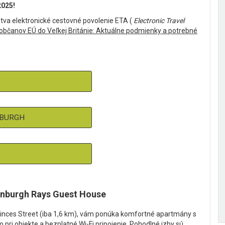
2025!
tva elektronické cestovné povolenie ETA (
Electronic Travel
občanov EÚ do Veľkej Británie: Aktuálne podmienky a potrebné
NBURGH
nburgh Rays Guest House
Princes Street (iba 1,6 km), vám ponúka komfortné apartmány s
pri objekte a bezplatné Wi-Fi pripojenie. Pohodlné izby sú