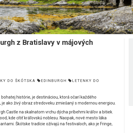
gh z Bratislavy v májových
NKY DO ŠKÓTSKA
EDINBURGH
LETENKY DO
 bohatej histórie, je destináciou, ktorá očarí každého
o, je ako živý obraz stredoveku zmiešaný s modernou energiou.
gh Castle na skalnatom vrchu dýcha príbehmi kráľov a bitiek.
ood, kde cítiť kráľovskú noblesu. Naopak, nové mesto láka
ňami. Škótske tradície ožívajú na festivaloch, ako je Fringe,