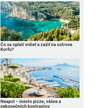
Čo sa oplatí vidieť a zažiť na ostrove
Korfu?
Neapol – mesto pizze, vášne a
nekonečných kontrastov