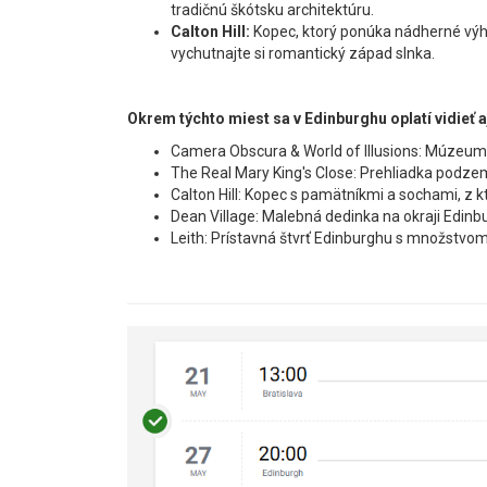
tradičnú škótsku architektúru.
Calton Hill:
Kopec, ktorý ponúka nádherné výh
vychutnajte si romantický západ slnka.
Okrem týchto miest sa v Edinburghu oplatí vidieť a
Camera Obscura & World of Illusions: Múzeum
The Real Mary King's Close: Prehliadka podze
Calton Hill: Kopec s pamätníkmi a sochami, z 
Dean Village: Malebná dedinka na okraji Edinb
Leith: Prístavná štvrť Edinburghu s množstvom 