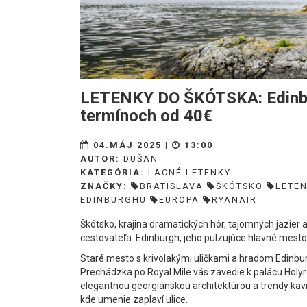
LETENKY DO ŠKÓTSKA: Edinbur
termínoch od 40€
04.MÁJ 2025 |
13:00
AUTOR:
DUŠAN
KATEGÓRIA:
LACNÉ LETENKY
ZNAČKY:
BRATISLAVA
ŠKÓTSKO
LETE
EDINBURGHU
EURÓPA
RYANAIR
Škótsko, krajina dramatických hôr, tajomných jazier a
cestovateľa. Edinburgh, jeho pulzujúce hlavné mest
Staré mesto s krivolakými uličkami a hradom Edinbur
Prechádzka po Royal Mile vás zavedie k palácu Holyr
elegantnou georgiánskou architektúrou a trendy kaviar
kde umenie zaplaví ulice.