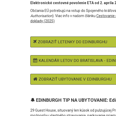
Elektronické cestovné povolenie ETA od 2. apríla 
Občania EÚ potrebujú na vstup do Spojeného kráľovs
Authorisation
). Viac info v našom článku
Cestovanie 
doklady (2025)
ZOBRAZIŤ LETENKY DO EDINBURGHU
KALENDÁR LETOV DO BRATISLAVA - EDI
ZOBRAZIŤ UBYTOVANIE V EDINBURGHU
🔔 EDINBURGH TIP NA UBYTOVANIE: Edi
29 Guest House, situovaný len kúsok od pulzujúcej 
možnosťou vlastného stravovania, parkovanie priamo 