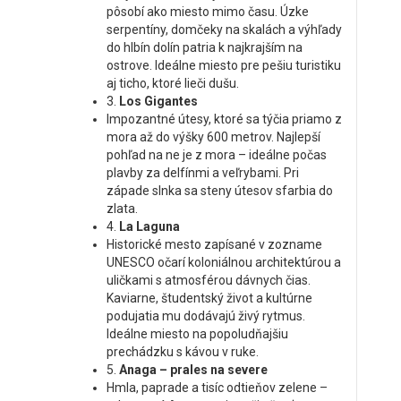
pôsobí ako miesto mimo času. Úzke
serpentíny, domčeky na skalách a výhľady
do hlbín dolín patria k najkrajším na
ostrove. Ideálne miesto pre pešiu turistiku
aj ticho, ktoré lieči dušu.
3.
Los Gigantes
Impozantné útesy, ktoré sa týčia priamo z
mora až do výšky 600 metrov. Najlepší
pohľad na ne je z mora – ideálne počas
plavby za delfínmi a veľrybami. Pri
západe slnka sa steny útesov sfarbia do
zlata.
4.
La Laguna
Historické mesto zapísané v zozname
UNESCO očarí koloniálnou architektúrou a
uličkami s atmosférou dávnych čias.
Kaviarne, študentský život a kultúrne
podujatia mu dodávajú živý rytmus.
Ideálne miesto na popoludňajšiu
prechádzku s kávou v ruke.
5.
Anaga – prales na severe
Hmla, paprade a tisíc odtieňov zelene –