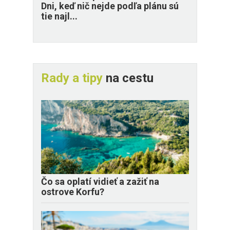
Dni, keď nič nejde podľa plánu sú
tie najl...
Rady a tipy
na cestu
Čo sa oplatí vidieť a zažiť na
ostrove Korfu?