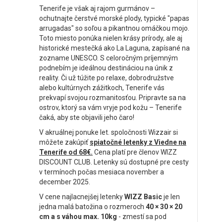
Tenerife je však aj rajom gurmánov –
ochutnajte čerstvé morské plody, typické "papas
arrugadas" so soľou a pikantnou omáčkou mojo.
Toto miesto ponúka nielen krásy prírody, ale aj
historické mestečká ako La Laguna, zapísané na
zozname UNESCO. S celoročným príjemným
podnebím je ideálnou destináciou na únik z
reality. Či už túžite po relaxe, dobrodružstve
alebo kultúrnych zážitkoch, Tenerife vás
prekvapí svojou rozmanitosťou. Pripravte sa na
ostrov, ktorý sa vám vryje pod kožu – Tenerife
čaká, aby ste objavili jeho čaro!
V akruálnej ponuke let. spoločnosti Wizzair si
môžete zakúpiť
spiatočné letenky z Viedne na
Tenerife od 68€.
Cena platí pre členov WIZZ
DISCOUNT CLUB. Letenky sú dostupné pre cesty
v termínoch počas mesiaca november a
december 2025.
V cene najlacnejšej letenky
WIZZ Basic
je len
jedna malá batožina o rozmeroch
40 × 30 × 20
cm a s váhou max. 10kg
- zmestí sa pod