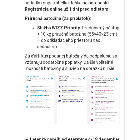
sedadlo (napr. kabelka, taška na notebook).
Registrácia online už 1 dni pred odletom.
Príručná batožina (za príplatok):
Služba WIZZ Priority
: Prednostný nástup
+ 10 kg príručná batožina (55×40×23 cm)
– do odkladacieho priestoru nad
sedadlom
Za ďalší kus podanej batožiny do podpalubia sa
vzťahujú dodatočné poplatky. Ďalšie voliteľné
možnosti batožiny a služieb na obrázku nižšie.
► Letenky napríklad v termíne 4-18 december