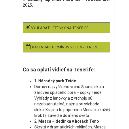
2025.
VYHĽADAŤ LETENKY NA TENERIFE
KALENDÁR TERMÍNOV VIEDEŇ - TENERIFE
Čo sa oplatí vidieť na Tenerife:
1.
Národný park Teide
Domov najvyššieho vrchu Španielska a
zároveň spiacého obra – sopky Teide.
Výhľady z lanovky a z vrcholu sú
nezabudnuteľné, najmä pri východe
slnka. Krajina tu pripomína Mesiac a každý
krok ťa zavedie do iného sveta.
2.
Masca – dedinka v horách Teno
Skrytá v dramatických roklinách, Masca