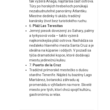
tak vyzerá Anaga, najstaršia časť ostrova.
Túry po horských hrebeňoch ponúkajú
nezabudnuteľné panorámy Atlantiku.
Miestne dedinky ti ukážu tradičný
kanársky život bez turistického ruchu.
6.
Pláž Las Teresitas
Jemný piesok dovezený zo Sahary, palmy
a tyrkysová voda – takto vyzerá
najikonickejšia pláž ostrova. Nachádza sa
neďaleko hlavného mesta Santa Cruz a je
ideálna na kúpanie i oddych. V pozadí sa
týčia dramatické kopce, ktoré dodávajú
miestu jedinečnú kulisu.
7.
Puerto de la Cruz
Tradičné prímorské mestečko s dušou
starého Tenerife. Nájdeš tu bazény Lago
Martiánez, botanickú záhradu aj
promenádu s výhľadom na more. Skvelé
miesto pre tých, ktorí chcú spojiť kultúru,
gastronómiu a relax.