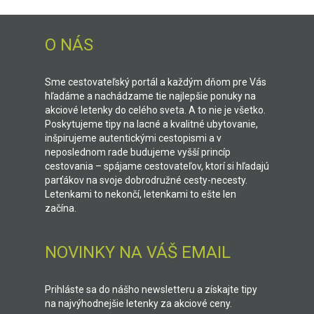
O NÁS
Sme cestovateľský portál a každým dňom pre Vás
hľadáme a nachádzame tie najlepšie ponuky na
akciové letenky do celého sveta. A to nie je všetko.
Poskytujeme tipy na lacné a kvalitné ubytovanie,
inšpirujeme autentickými cestopismi a v
neposlednom rade budujeme vyšší princíp
cestovania – spájame cestovateľov, ktorí si hľadajú
parťákov na svoje dobrodružné cesty-necesty.
Letenkami to nekončí, letenkami to ešte len
začína.
NOVINKY NA VÁŠ EMAIL
Prihláste sa do nášho newsletteru a získajte tipy
na najvýhodnejšie letenky za akciové ceny.