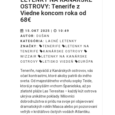
OSTROVY: Tenerife z
Viedne koncom roka od
68€
15.OKT 2025 |
10:49
AUTOR:
DUŠAN
KATEGÓRIA:
LACNÉ LETENKY
ZNAČKY:
TENERIFE
LETENKY NA
TENERIFE
KANÁRSKE OSTROVY
WIZZAIR
LETENKY NA KANÁRSKE
OSTROVY
LETISKO VIEDEŇ
EURÓPA
Tenerife, najväčší z Kanárskych ostrovov, vás
očarí kontrastmi, ktoré akoby patrili do iného
sveta. Od majestátneho vrcholu sopky Teide,
ktorá je najvyšším vrchom Španielska, až po
zlatisté pláže Las Teresitas – každý kút ostrova
ukrýva unikátne poklady. Milovníci
dobrodružstva si prídu na svoje pri objavovaní
dramatických roklín Masca alebo pri pozorovaní
veľrýb v krištáľovo čistých vodách Atlantiku.