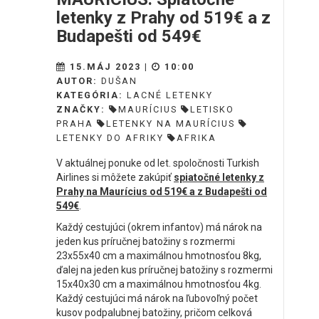
letenky z Prahy od 519€ a z
Budapešti od 549€
15.MÁJ 2023 |
10:00
AUTOR:
DUŠAN
KATEGÓRIA:
LACNÉ LETENKY
ZNAČKY:
MAURÍCIUS
LETISKO
PRAHA
LETENKY NA MAURÍCIUS
LETENKY DO AFRIKY
AFRIKA
V aktuálnej ponuke od let. spoločnosti Turkish
Airlines si môžete zakúpiť
spiatočné letenky z
Prahy na Maurícius od 519€ a z Budapešti od
549€
.
Každý cestujúci (okrem infantov) má nárok na
jeden kus príručnej batožiny s rozmermi
23x55x40 cm a maximálnou hmotnosťou 8kg,
ďalej na jeden kus príručnej batožiny s rozmermi
15x40x30 cm a maximálnou hmotnosťou 4kg.
Každý cestujúci má nárok na ľubovoľný počet
kusov podpalubnej batožiny, pričom celková