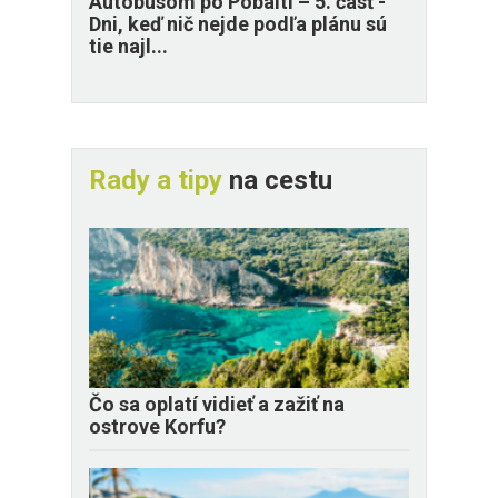
​Autobusom po Pobaltí – 5. časť -
Dni, keď nič nejde podľa plánu sú
tie najl...
Rady a tipy
na cestu
Čo sa oplatí vidieť a zažiť na
ostrove Korfu?