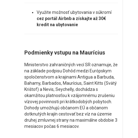
Využite možnosť ubytovania v súkromí
cez portál Airbnb a získajte až 30€
kredit na ubytovanie
Podmienky vstupu na Maurícius
Ministerstvo zahraničných vecí SR oznamuje, že
na základe podpisu Dohôd medzi Európskym
spoločenstvom a krajinami Antigua a Barbuda,
Bahamy, Barbados, Maurícius, Saint Kitts (Svätý
Krištof) a Nevis, Seychelly, dochádza s
okamžitou platnosťou k vzájomnému zrušeniu
vízovej povinnosti pri krátkodobých pobytoch.
Dohody umožňujú občanom EÚ a občanom
dotknutých krajín cestovať bez víz na územie
druhej zmluvnej strany na maximálne obdobie 3
mesiacov počas 6 mesiacov.