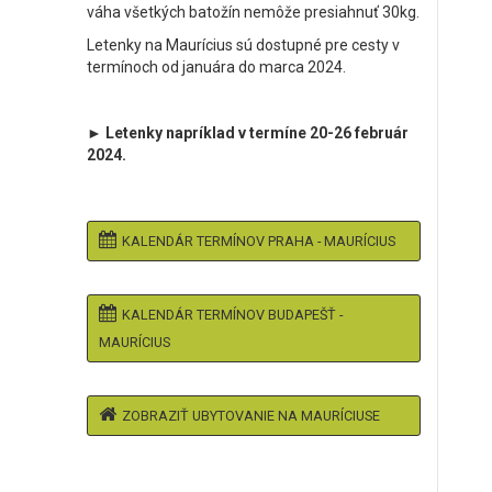
váha všetkých batožín nemôže presiahnuť 30kg.
Letenky na Maurícius sú dostupné pre cesty v
termínoch od januára do marca 2024.
► Letenky napríklad v termíne 20-26 február
2024.
KALENDÁR TERMÍNOV PRAHA - MAURÍCIUS
KALENDÁR TERMÍNOV BUDAPEŠŤ -
MAURÍCIUS
ZOBRAZIŤ UBYTOVANIE NA MAURÍCIUSE