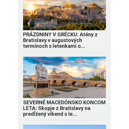
PRÁZDNINY V GRÉCKU: Atény z
Bratislavy v augustových
termínoch s letenkami o...
SEVERNÉ MACEDÓNSKO KONCOM
LETA: Skopje z Bratislavy na
predĺžený víkend s le...