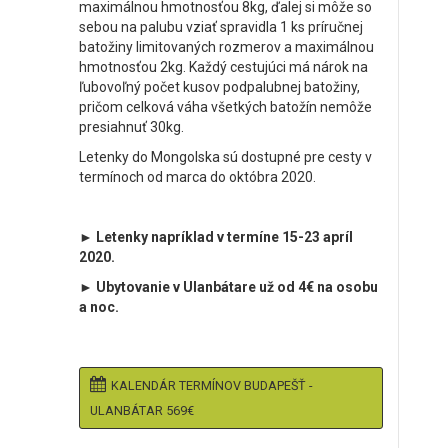
maximálnou hmotnosťou 8kg, ďalej si môže so
sebou na palubu vziať spravidla 1 ks príručnej
batožiny limitovaných rozmerov a maximálnou
hmotnosťou 2kg. Každý cestujúci má nárok na
ľubovoľný počet kusov podpalubnej batožiny,
pričom celková váha všetkých batožín nemôže
presiahnuť 30kg.
Letenky do Mongolska sú dostupné pre cesty v
termínoch od marca do októbra 2020.
► Letenky napríklad v termíne 15-23 apríl
2020.
► Ubytovanie v Ulanbátare už od 4€ na osobu
a noc.
KALENDÁR TERMÍNOV BUDAPEŠŤ -
ULANBÁTAR 569€