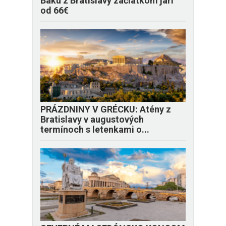
Baku z Bratislavy začiatkom jari
od 66€
PRÁZDNINY V GRÉCKU: Atény z
Bratislavy v augustových
termínoch s letenkami o...