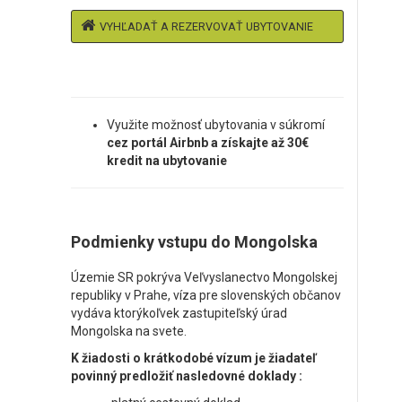
VYHĽADAŤ A REZERVOVAŤ UBYTOVANIE
Využite možnosť ubytovania v súkromí
cez portál Airbnb a získajte až 30€
kredit na ubytovanie
Podmienky vstupu do Mongolska
Územie SR pokrýva Veľvyslanectvo Mongolskej
republiky v Prahe, víza pre slovenských občanov
vydáva ktorýkoľvek zastupiteľský úrad
Mongolska na svete.
K žiadosti o krátkodobé vízum je žiadateľ
povinný predložiť nasledovné doklady :