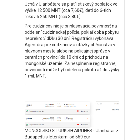
Uchá v Ulanbátare sa platí letiskový poplatok vo
výške 12 500 MNT (cca 7,60€), deti do 6-tich
rokov 6 250 MNT (cca 3,80€).
Pre cudzincov nie je prihlasovacia povinnosť na
oddelení cudzineckej polície, pokiaľ doba pobytu
neprekročí dĺžku 30 dní. Registráciu vykonáva
Agentúra pre cudzincov a otázky občianstva v
hlavnom meste alebo na policajnej správe v
centrách provincií do 10 dní od príchodu na
mongolské územie. Za nesplnenie registračnej
povinnosti môže byť udelená pokuta až do výšky
1 mil. MNT.
MONGOLSKO S TURKISH AIRLINES - Ulanbátar z
Budapešti s letenkami od 569 eur