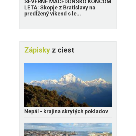
SEVERNÉ MACEDÓNSKO KONCOM
LETA: Skopje z Bratislavy na
predĺžený víkend s le...
Zápisky
z ciest
Nepál - krajina skrytých pokladov