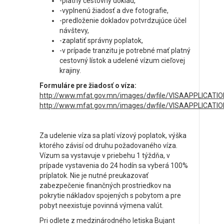
-platný cestovný doklad,
-vyplnenú žiadosť a dve fotografie,
-predloženie dokladov potvrdzujúce účel
návštevy,
-zaplatiť správny poplatok,
-v prípade tranzitu je potrebné mať platný
cestovný lístok a udelené vízum cieľovej
krajiny.
Formuláre pre žiadosť o víza:
http://www.mfat.gov.mn/images/dwfile/VISAAPPLICAT
http://www.mfat.gov.mn/images/dwfile/VISAAPPLICA
Za udelenie víza sa platí vízový poplatok, výška
ktorého závisí od druhu požadovaného víza.
Vízum sa vystavuje v priebehu 1 týždňa, v
prípade vystavenia do 24 hodín sa vyberá 100%
príplatok. Nie je nutné preukazovať
zabezpečenie finančných prostriedkov na
pokrytie nákladov spojených s pobytom a pre
pobyt neexistuje povinná výmena valút.
Pri odlete z medzinárodného letiska Bujant