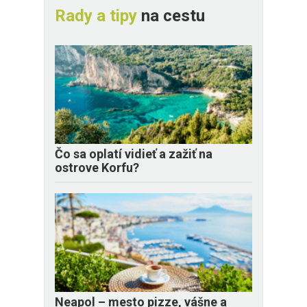
Rady a tipy
na cestu
Čo sa oplatí vidieť a zažiť na
ostrove Korfu?
Neapol – mesto pizze, vášne a