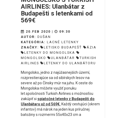
AIRLINES: Ulanbátar z
Budapešti s letenkami od
569€
20.FEB 2020 |
09:30
AUTOR:
DUŠAN
KATEGÓRIA:
LACNÉ LETENKY
ZNAČKY:
LETISKO BUDAPEŠŤ
ÁZIA
LETENKY DO MONGOLSKA
MONGOLSKO
ULANBÁTAR
TURKISH
AIRLINES
LETENKY DO ULANBÁTORU
Mongolsko, jedno z najúžasnejších území,
rozprestierajúce sa od sibírskych lesov na
severe až po Čínsky múr na juhu. K ceste do
Mongolska môžete využiť ponuku
let.spoločnosti Turkish Airlines s možnosťou
zakúpiť si
spiatočné letenky z Budapešti do
Ulanbátaru už od 569€.
Každý cestujúci (okrem
infantov) má nárok na jeden kus príručnej
batožiny s rozmermi 55x40x23 cm a