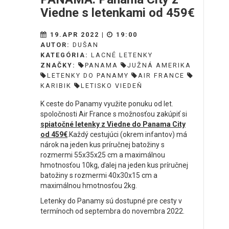
Viedne s letenkami od 459€
19.APR 2022 |
19:00
AUTOR:
DUŠAN
KATEGÓRIA:
LACNÉ LETENKY
ZNAČKY:
PANAMA
JUŽNÁ AMERIKA
LETENKY DO PANAMY
AIR FRANCE
KARIBIK
LETISKO VIEDEŇ
K ceste do Panamy využite ponuku od let.
spoločnosti Air France s možnosťou zakúpiť si
spiatočné letenky z Viedne do Panama City
od 459€
.Každý cestujúci (okrem infantov) má
nárok na jeden kus príručnej batožiny s
rozmermi 55x35x25 cm a maximálnou
hmotnosťou 10kg, ďalej na jeden kus príručnej
batožiny s rozmermi 40x30x15 cm a
maximálnou hmotnosťou 2kg.
Letenky do Panamy sú dostupné pre cesty v
termínoch od septembra do novembra 2022.