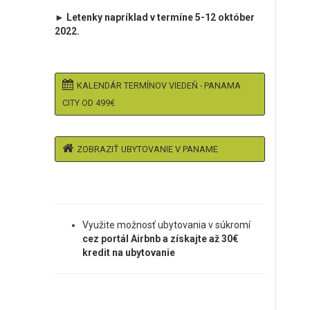
► Letenky napríklad v termíne 5-12 október
2022.
KALENDÁR TERMÍNOV VIEDEŇ - PANAMA
CITY OD 499€
ZOBRAZIŤ UBYTOVANIE V PANAME
Využite možnosť ubytovania v súkromí
cez portál Airbnb a získajte až 30€
kredit na ubytovanie