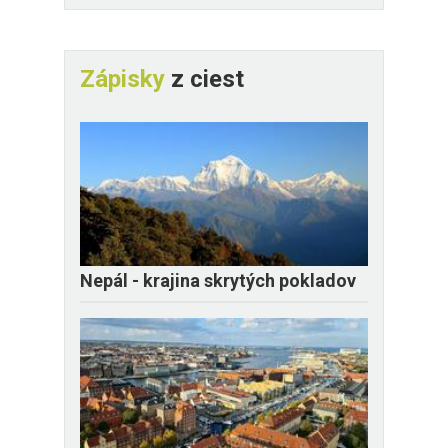
Zápisky
z ciest
Nepál - krajina skrytých pokladov