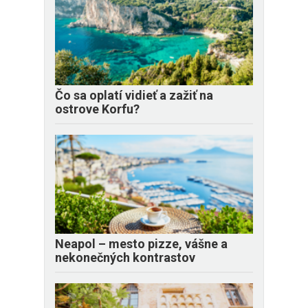
Čo sa oplatí vidieť a zažiť na
ostrove Korfu?
Neapol – mesto pizze, vášne a
nekonečných kontrastov