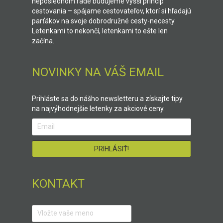
neposlednom rade budujeme vyšší princíp
cestovania – spájame cestovateľov, ktorí si hľadajú
parťákov na svoje dobrodružné cesty-necesty.
Letenkami to nekončí, letenkami to ešte len
začína.
NOVINKY NA VÁŠ EMAIL
Prihláste sa do nášho newsletteru a získajte tipy
na najvýhodnejšie letenky za akciové ceny.
KONTAKT