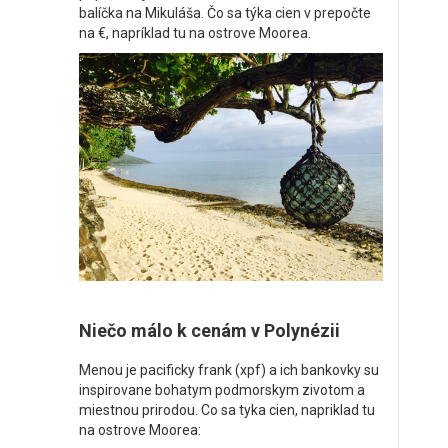
balíčka na Mikuláša. Čo sa týka cien v prepočte
na €, napríklad tu na ostrove Moorea.
Niečo málo k cenám v Polynézii
Menou je pacificky frank (xpf) a ich bankovky su
inspirovane bohatym podmorskym zivotom a
miestnou prirodou. Co sa tyka cien, napriklad tu
na ostrove Moorea: