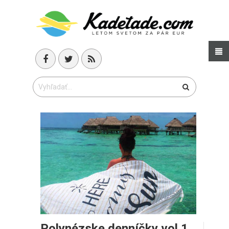
Polynézske denníčky vol.1