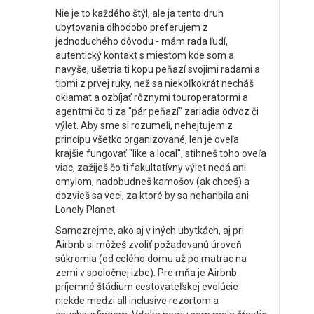
Nie je to každého štýl, ale ja tento druh
ubytovania dlhodobo preferujem z
jednoduchého dôvodu - mám rada ľudí,
autentický kontakt s miestom kde som a
navyše, ušetria ti kopu peňazí svojimi radami a
tipmi z prvej ruky, než sa niekoľkokrát necháš
oklamat a ozbíjať rôznymi touroperatormi a
agentmi čo ti za "pár peňazí" zariadia odvoz či
výlet. Aby sme si rozumeli, nehejtujem z
princípu všetko organizované, len je oveľa
krajšie fungovať "like a local", stihneš toho oveľa
viac, zažiješ čo ti fakultatívny výlet nedá ani
omylom, nadobudneš kamošov (ak chceš) a
dozvieš sa veci, za ktoré by sa nehanbila ani
Lonely Planet.
Samozrejme, ako aj v iných ubytkách, aj pri
Airbnb si môžeš zvoliť požadovanú úroveň
súkromia (od celého domu až po matrac na
zemi v spoločnej izbe). Pre mňa je Airbnb
príjemné štádium cestovateľskej evolúcie
niekde medzi all inclusive rezortom a