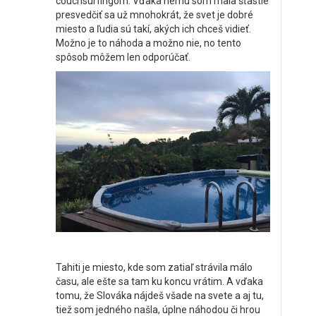
couchsurfingom. Vďaka nemu som mala šťastie
presvedčiť sa už mnohokrát, že svet je dobré
miesto a ľudia sú takí, akých ich chceš vidieť.
Možno je to náhoda a možno nie, no tento
spôsob môžem len odporúčať.
Tahiti je miesto, kde som zatiaľ strávila málo
času, ale ešte sa tam ku koncu vrátim. A vďaka
tomu, že Slováka nájdeš všade na svete a aj tu,
tiež som jedného našla, úplne náhodou či hrou