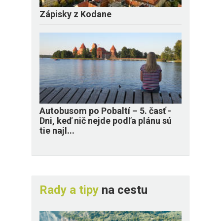
Zápisky z Kodane
​Autobusom po Pobaltí – 5. časť -
Dni, keď nič nejde podľa plánu sú
tie najl...
Rady a tipy
na cestu