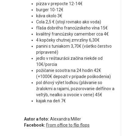
pizza v prepocte 12-14€
burger 10-12€
káva okolo 3€
Cola 2,5 € (stojí rovnako ako voda)
fľaša dobrého francúzskeho vína 15€
kvalitný francúzsky camember cca 4€
4 kopčeky chutnej zmrzliny 6,30€
panini s tuniakom 3,70€ (všetko čerstvo
pripravené)
jedlo v reštaurácii začína niekde od
10€/porcia
požičanie scootra na 24 hodin 42€
(+1000€ depozit v pripade poškodenia)
pol dňový výlet loďkou (plávanie so
žralokmi a rajami, pozorovanie delfínov a
veľrýb, nealko a ovocie v cene) 45€
kajak na deň 7€
Autor a foto:
Alexandra Miller
Facebook:
From office to flip flops