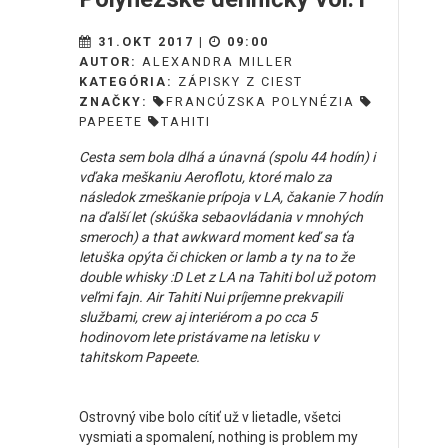
31.OKT 2017 |
09:00
AUTOR:
ALEXANDRA MILLER
KATEGÓRIA:
ZÁPISKY Z CIEST
ZNAČKY:
FRANCÚZSKA POLYNÉZIA
PAPEETE
TAHITI
Cesta sem bola dlhá a únavná (spolu 44 hodín) i
vďaka meškaniu Aeroflotu, ktoré malo za
následok zmeškanie prípoja v LA, čakanie 7 hodín
na ďalší let (skúška sebaovládania v mnohých
smeroch) a that awkward moment keď sa ťa
letuška opýta či chicken or lamb a ty na to že
double whisky :D Let z LA na Tahiti bol už potom
veľmi fajn. Air Tahiti Nui príjemne prekvapili
službami, crew aj interiérom a po cca 5
hodinovom lete pristávame na letisku v
tahitskom Papeete.
Ostrovný vibe bolo cítiť už v lietadle, všetci
vysmiati a spomalení, nothing is problem my