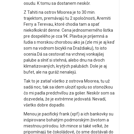
osudu. K tomu sa dostanem neskôr.
Z Tahiti na ostrov Moorea je to 30 min.
trajektom, premávajú tu 2 spoločnosti, Aremiti
Ferry a Terevau, ktoré chodia tam a spať
niekoľkokrát denne. Cena jednosmerného lístka
pre dospelého je cca 9€. Plavba je príjemná a
ľudia s morskou chorobou ako ja (zle mi je aj keď
som na vodnom bicykli na Draždiaku), to isto
ocenia.Dá sa cestovať na vrchnej vonkajšej
palube a slniť si stehná, alebo dnu na dvoch
klimatizovaných, krytých palubách. Dole je aj
bufet, ale na guráž nenalejú.
Tak to je zatiaľ všetko z ostrova Moorea, tu už
sadá noc, tak sa idem uloziť spolu so stonožkou
čo mi padla predchvíľou za golier. Neskôr som sa
dozvedela, že je extrémne jedovatá. Nevadí,
všetko dobre dopadlo.
Menou je pacifický frank (xpf) a ich bankovky su
inšpirovane bohatým podmorským životom a
miestnou prírodou. Ich mince si také veľké, že
pripomínajú tie čokoládové, čo sme dostávali do