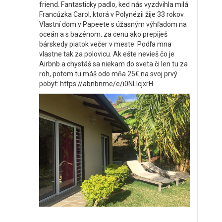
friend. Fantasticky padlo, ked nás vyzdvihla milá
Francúzka Carol, ktorá v Polynézii žije 33 rokov.
Vlastní dom v Papeete s úžasným výhľadom na
oceán a s bazénom, za cenu ako prepiješ
bárskedy piatok večer v meste. Podľa mna
vlastne tak za polovicu. Ak ešte nevieš čo je
Airbnb a chystáš sa niekam do sveta či len tu za
roh, potom tu máš odo mňa 25€ na svoj prvý
pobyt:
https://abnbnme/e/i0NLlcjxrH