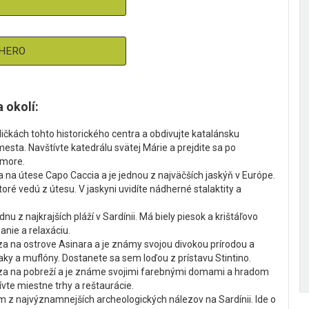
GHERO
a okolí:
ličkách tohto historického centra a obdivujte katalánsku
mesta. Navštívte katedrálu svätej Márie a prejdite sa po
 more.
na útese Capo Caccia a je jednou z najväčších jaskýň v Európe.
oré vedú z útesu. V jaskyni uvidíte nádherné stalaktity a
u z najkrajších pláží v Sardínii. Má biely piesok a krištáľovo
anie a relaxáciu.
a na ostrove Asinara a je známy svojou divokou prírodou a
aky a muflóny. Dostanete sa sem loďou z prístavu Stintino.
a na pobreží a je známe svojimi farebnými domami a hradom
ívte miestne trhy a reštaurácie.
 z najvýznamnejších archeologických nálezov na Sardínii. Ide o