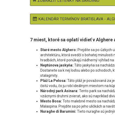
ZOBRAZIŤ LETENKY NA SARDÍNIU
KALENDÁR TERMÍNOV BRATISLAVA - AL
7 miest, ktoré sa oplatí vidieť v Alghere 
Staré mesto Alghero:
Prejdite sa po úzkych u
architektúru, ktorá svedčí o bohatej minulosti 
hradbách, ktoré ponúkajú nádherný výhľad na
Neptúnova jaskyňa:
Táto jaskyňa sa nachádza 
Dostanete sa k nej loďou alebo po schodoch, kt
stalagmity.
Pláž La Pelosa:
Táto pláž je považovaná za jedn
čistú vodu, čo ju robí ideálnym miestom na kúp
Národný park Asinara:
Tento park sa nachádz
vzácnymi druhmi zvierat, ako sú napríklad divi
Mesto Bosa:
Toto malebné mesto sa nachádz
Malaspina. Prejdite sa po jeho uličkách a navšt
Nuraghe di Barumini:
Tieto nuraghe sú jedným