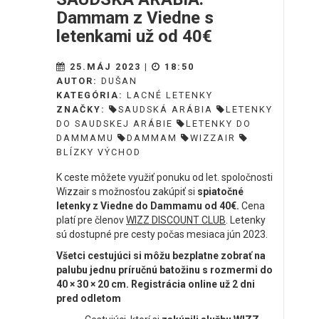
Dammam z Viedne s
letenkami už od 40€
25.MÁJ 2023 |
18:50
AUTOR:
DUŠAN
KATEGÓRIA:
LACNÉ LETENKY
ZNAČKY:
SAUDSKÁ ARÁBIA
LETENKY
DO SAUDSKEJ ARÁBIE
LETENKY DO
DAMMAMU
DAMMAM
WIZZAIR
BLÍZKY VÝCHOD
K ceste môžete využiť ponuku od let. spoločnosti
Wizzair s možnosťou zakúpiť si
spiatočné
letenky z Viedne do Dammamu od 40€.
Cena
platí pre členov
WIZZ DISCOUNT CLUB
. Letenky
sú dostupné pre cesty počas mesiaca jún 2023.
Všetci cestujúci si môžu bezplatne
zobrať
na
palubu jednu príručnú batožinu s rozmermi do
40 × 30 × 20 cm. Registrácia online už 2 dni
pred odletom