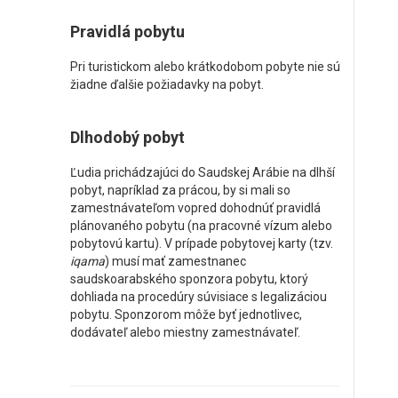
Pravidlá pobytu
Pri turistickom alebo krátkodobom pobyte nie sú
žiadne ďalšie požiadavky na pobyt.
Dlhodobý pobyt
Ľudia prichádzajúci do Saudskej Arábie na dlhší
pobyt, napríklad za prácou, by si mali so
zamestnávateľom vopred dohodnúť pravidlá
plánovaného pobytu (na pracovné vízum alebo
pobytovú kartu). V prípade pobytovej karty (tzv.
iqama
) musí mať zamestnanec
saudskoarabského sponzora pobytu, ktorý
dohliada na procedúry súvisiace s legalizáciou
pobytu. Sponzorom môže byť jednotlivec,
dodávateľ alebo miestny zamestnávateľ.