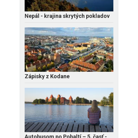
Nepál - krajina skrytých pokladov
Zápisky z Kodane
​Autobusom po Pobaltí – 5. časť -