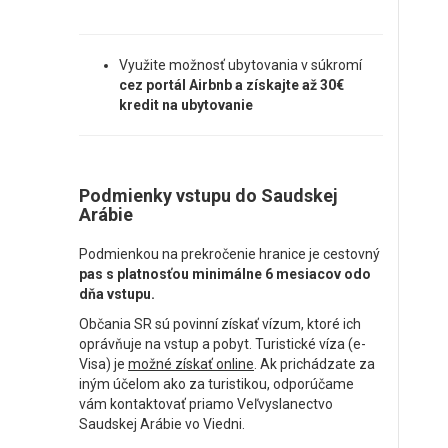
Využite možnosť ubytovania v súkromí
cez portál Airbnb a získajte až 30€
kredit na ubytovanie
Podmienky vstupu do Saudskej
Arábie
Podmienkou na prekročenie hranice je cestovný
pas s platnosťou minimálne 6 mesiacov odo
dňa vstupu.
Občania SR sú povinní získať vízum, ktoré ich
oprávňuje na vstup a pobyt. Turistické víza (e-
Visa) je
možné získať online
. Ak prichádzate za
iným účelom ako za turistikou, odporúčame
vám kontaktovať priamo Veľvyslanectvo
Saudskej Arábie vo Viedni.