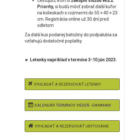
Cestujúci, ktorí si
zakúpili službu WIZZ
Priority,
si budú môcť zobrať ďalší kufor
na kolieskach s rozmermi do 55 × 40 × 23
cm. Registrácia online už 30 dní pred
odletom
Za ďalší kus podanej batožiny do podpalubia sa
vzťahujú dodatočné poplatky.
► Letenky napríklad v termíne 3-10 jún 2023.
VYHĽADAŤ A REZERVOVAŤ LETENKY
KALENDÁR TERMÍNOV VIEDEŇ - DAMMAM
VYHĽADAŤ A REZERVOVAŤ UBYTOVANIE