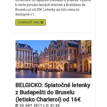
ochutnáte tú najlepšiu čokoládu či pralinky. Využite
k ceste ponuku lacných leteniek z Bratislavy do
Bruselu už od 20€. Letenky za túto cenu sú
dostupné v t...
ZOBRAZIŤ VIAC
BELGICKO: Spiatočné letenky
z Budapešti do Bruselu
(letisko Charleroi) od 16€
03.OKT 2017 |
21:55