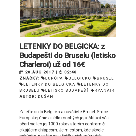
LETENKY DO BELGICKA: z
Budapešti do Bruselu (letisko
Charleroi) už od 16€
20.AUG 2017 |
02:48
ZNAČKY:
EURÓPA
BELGICKO
BRUSEL
LETENKY DO BELGICKA
LETENKY DO
BRUSELU
LETISKO BUDAPEŠŤ
RYANAIR
AUTOR:
DUŠAN
Zaleťte si do Belgicka a navštívte Brusel. Srdce
Európskej únie a sídlo mnohých jej inštitúcií vás
očarí nie len jej 1000 rokov starým centrom či
cikajúcim chlapcom. Je miestom, kde skvele