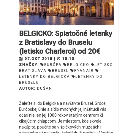
BELGICKO: Spiatočné letenky
z Bratislavy do Bruselu
(letisko Charleroi) od 20€
07.OKT 2018 |
15:13
ZNAČKY:
EURÓPA
BELGICKO
LETISKO
BRATISLAVA
BRUSEL
RYANAIR
LETENKY DO BELGICKA
LETENKY DO
BRUSELU
AUTOR:
DUŠAN
Zaleťte si do Belgicka a navštívte Brusel. Srdce
Európskej únie a sídlo mnohých jej inštitúcií vás
očarí nie len jej 1000 rokov starým centrom či
cikajúcim chlapcom. Je miestom, kde skvele
nakúpite, poučíte sa v špičkových múzeách i