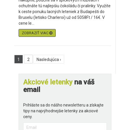
nakúpite, poučíte sa v špičkových múzeách i
ochutnáte tú najlepšiu čokoládu či pralinky. Využite
k ceste ponuku lacných leteniek z Budapešti do
Bruselu (letisko Charleroi) už od 5058Ft / 16€. V
cene le...
ZOBRAZIŤ VIAC
1
2
Nasledujúca ›
Akciové letenky
na váš
email
Prihláste sa do nášho newsletteru a získajte
tipy na najvýhodnejšie letenky za akciové
ceny.