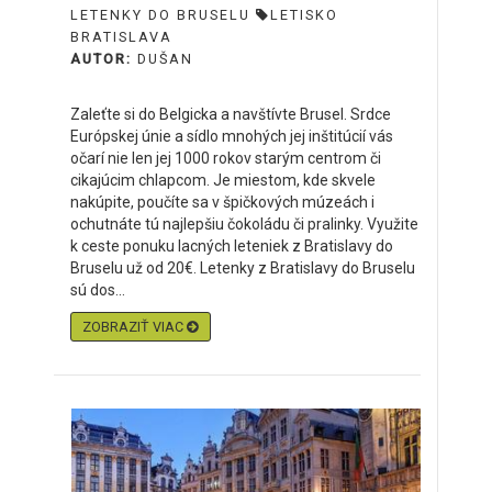
LETENKY DO BRUSELU
LETISKO
BRATISLAVA
AUTOR:
DUŠAN
Zaleťte si do Belgicka a navštívte Brusel. Srdce
Európskej únie a sídlo mnohých jej inštitúcií vás
očarí nie len jej 1000 rokov starým centrom či
cikajúcim chlapcom. Je miestom, kde skvele
nakúpite, poučíte sa v špičkových múzeách i
ochutnáte tú najlepšiu čokoládu či pralinky. Využite
k ceste ponuku lacných leteniek z Bratislavy do
Bruselu už od 20€. Letenky z Bratislavy do Bruselu
sú dos...
ZOBRAZIŤ VIAC