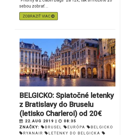
"Priority & 2 Cabin Bags" za 12€, tak si môžete zo
sebou zobrať ...
ZOBRAZIŤ VIAC
BELGICKO: Spiatočné letenky
z Bratislavy do Bruselu
(letisko Charleroi) od 20€
22.AUG 2019 |
08:35
ZNAČKY:
BRUSEL
EURÓPA
BELGICKO
RYANAIR
LETENKY DO BELGICKA