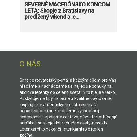
SEVERNÉ MACEDÓNSKO KONCOM
LETA: Skopje z Bratislavy na
predĺžený víkend s le...
O NÁS
Sme cestovateľský portál a každým dňom pre Vás
hľadáme a nachádzame tie najlepšie ponuky na
akciové letenky do celého sveta. A to nie je všetko.
Poskytujeme tipy na lacné a kvalitné ubytovanie,
inšpirujeme autentickými cestopismi a v
neposlednom rade budujeme vyšší princíp
cestovania – spájame cestovateľov, ktorí si hľadajú
parťákov na svoje dobrodružné cesty-necesty.
Letenkami to nekončí, letenkami to ešte len
začína.