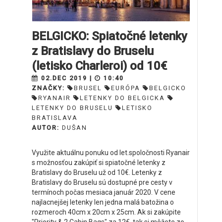
BELGICKO: Spiatočné letenky
z Bratislavy do Bruselu
(letisko Charleroi) od 10€
02.DEC 2019 |
10:40
ZNAČKY:
BRUSEL
EURÓPA
BELGICKO
RYANAIR
LETENKY DO BELGICKA
LETENKY DO BRUSELU
LETISKO
BRATISLAVA
AUTOR:
DUŠAN
Využite aktuálnu ponuku od let.spoločnosti Ryanair
s možnosťou zakúpiť si spiatočné letenky z
Bratislavy do Bruselu už od 10€. Letenky z
Bratislavy do Bruselu sú dostupné pre cesty v
termínoch počas mesiaca január 2020. V cene
najlacnejšej letenky len jedna malá batožina o
rozmeroch 40cm x 20cm x 25cm. Ak si zakúpite