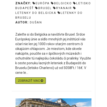
ZNAČKY:
EURÓPA
BELGICKO
LETISKO
BUDAPEŠŤ
BRUSEL
RYANAIR
LETENKY DO BELGICKA
LETENKY DO
BRUSELU
AUTOR:
DUŠAN
Zaleťte si do Belgicka a navštívte Brusel. Srdce
Európskej únie a sídlo mnohých jej inštitúcií vás
očarí nie len jej 1000 rokov starým centrom či
cikajúcim chlapcom. Je miestom, kde skvele
nakúpite, poučíte sa v špičkových múzeách i
ochutnáte tú najlepšiu čokoládu či pralinky. Využite
k ceste ponuku lacných leteniek z Budapešti do
Bruselu (letisko Charleroi) už od 5058Ft / 16€. V
cene le...
ZOBRAZIŤ VIAC