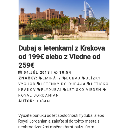
Dubaj s letenkami z Krakova
od 199€ alebo z Viedne od
259€
04.JÚL 2018 |
10:54
ZNAČKY:
EMIRÁTY
DUBAJ
BLÍZKY
VÝCHOD
LETENKY DO DUBAJA
LETISKO
KRAKOV
FLYDUBAI
LETISKO VIEDEŇ
ROYAL JORDANIAN
AUTOR:
DUŠAN
Využite ponuku od let.spoločnosti flydubai alebo
Royal Jordanian a zaleťte si do tohto mesta s
neobmedzenými možnosťami, pulzujúcim