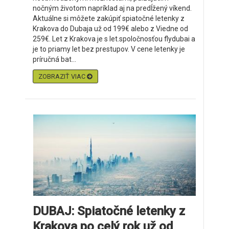
nočným životom napríklad aj na predĺžený víkend.
Aktuálne si môžete zakúpiť spiatočné letenky z
Krakova do Dubaja už od 199€ alebo z Viedne od
259€. Let z Krakova je s let.spoločnosťou flydubai a
je to priamy let bez prestupov. V cene letenky je
príručná bat...
ZOBRAZIŤ VIAC
DUBAJ: Spiatočné letenky z
Krakova po celý rok už od