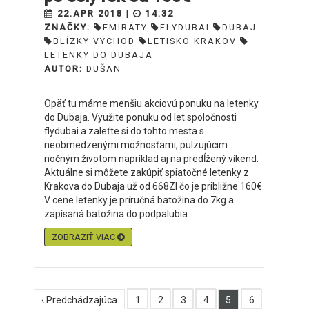
22.APR 2018 |
14:32
ZNAČKY:
EMIRÁTY
FLYDUBAI
DUBAJ
BLÍZKY VÝCHOD
LETISKO KRAKOV
LETENKY DO DUBAJA
AUTOR:
DUŠAN
Opäť tu máme menšiu akciovú ponuku na letenky
do Dubaja. Využite ponuku od let.spoločnosti
flydubai a zaleťte si do tohto mesta s
neobmedzenými možnosťami, pulzujúcim
nočným životom napríklad aj na predĺžený víkend.
Aktuálne si môžete zakúpiť spiatočné letenky z
Krakova do Dubaja už od 668Zl čo je približne 160€.
V cene letenky je príručná batožina do 7kg a
zapísaná batožina do podpalubia...
ZOBRAZIŤ VIAC
‹ Predchádzajúca
1
2
3
4
5
6