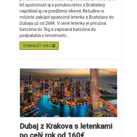
let.spoločnosť aj s ponukou letov z Bratislavy
napríklad aj na predĺžený víkend. Aktuálne si
môžete zakúpiť spiatočné letenky z Bratislavy do
Dubaja už od 268€. V cene letenky je príručná
batožina do 7kg a zapísaná batožina do
podpalubia s hmotnosťo...
ZOBRAZIŤ VIAC
Dubaj z Krakova s letenkami
po celý rok od 160€