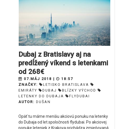
Dubaj z Bratislavy aj na
predĺžený víkend s letenkami
od 268€
07.MÁJ 2018 |
18:57
ZNAČKY:
LETISKO BRATISLAVA
EMIRÁTY
DUBAJ
BLÍZKY VÝCHOD
LETENKY DO DUBAJA
FLYDUBAI
AUTOR:
DUŠAN
Opäť tu máme menšiu akciovú ponuku na letenky
do Dubaja od let.spoločnosti flydubai. Po akciovej
ponuke leteniek z Krakova prichádza zmieňovaná