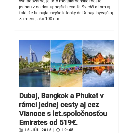
vyhľadávame, je toto megalomanské mesto
jednou z najdostupnejších exotík. Svedčí o tom aj
fakt, že tie najlacnejšie letenky do Dubaja bývajú aj
za menej ako 100 eur.
Dubaj, Bangkok a Phuket v
rámci jednej cesty aj cez
Vianoce s let.spoločnosťou
Emirates od 519€.
18.JÚL 2018 |
19:45