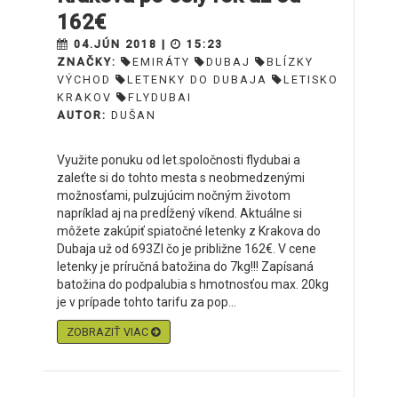
162€
04.JÚN 2018 |
15:23
ZNAČKY:
EMIRÁTY
DUBAJ
BLÍZKY
VÝCHOD
LETENKY DO DUBAJA
LETISKO
KRAKOV
FLYDUBAI
AUTOR:
DUŠAN
Využite ponuku od let.spoločnosti flydubai a
zaleťte si do tohto mesta s neobmedzenými
možnosťami, pulzujúcim nočným životom
napríklad aj na predĺžený víkend. Aktuálne si
môžete zakúpiť spiatočné letenky z Krakova do
Dubaja už od 693Zl čo je približne 162€. V cene
letenky je príručná batožina do 7kg!!! Zapísaná
batožina do podpalubia s hmotnosťou max. 20kg
je v prípade tohto tarifu za pop...
ZOBRAZIŤ VIAC