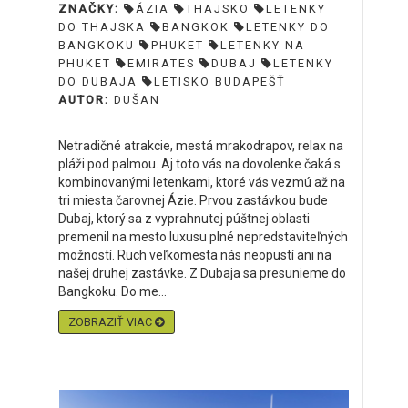
ZNAČKY:
ÁZIA
THAJSKO
LETENKY
DO THAJSKA
BANGKOK
LETENKY DO
BANGKOKU
PHUKET
LETENKY NA
PHUKET
EMIRATES
DUBAJ
LETENKY
DO DUBAJA
LETISKO BUDAPEŠŤ
AUTOR:
DUŠAN
Netradičné atrakcie, mestá mrakodrapov, relax na
pláži pod palmou. Aj toto vás na dovolenke čaká s
kombinovanými letenkami, ktoré vás vezmú až na
tri miesta čarovnej Ázie. Prvou zastávkou bude
Dubaj, ktorý sa z vyprahnutej púštnej oblasti
premenil na mesto luxusu plné nepredstaviteľných
možností. Ruch veľkomesta nás neopustí ani na
našej druhej zastávke. Z Dubaja sa presunieme do
Bangkoku. Do me...
ZOBRAZIŤ VIAC