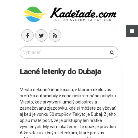
Lacné letenky do Dubaja
Mesto nekonečného luxusu, v ktorom okolo vás
prefrčia automobily v cene neskromného príbytku.
Miesto, kde si vytvorili umelý polostrov a
zasnežovanú zjazdovku, kde si môžete zalyžovať,
aj keď je vonku 50 stupňov. Takýto je Dubaj. Z jeho
opisu máte pocit, že je prístupný len hŕstke
vyvolených. My vám ukážeme, že opak je pravdou.
A že vďaka akčným letenkám, ktoré pre vás